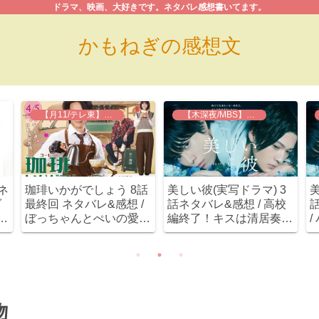
ドラマ、映画、大好きです。ネタバレ感想書いてます。
かもねぎの感想文
【月11/テレ東】珈琲いかがでしょう
【木深夜/MBS】美しい彼
ネ
珈琲いかがでしょう 8話
美しい彼(実写ドラマ) 3
美
ダ
最終回 ネタバレ&感想 /
話ネタバレ&感想 / 高校
だ
ぼっちゃんとぺいの愛が
編終了！キスは清居奏
許
重い(笑)とても良いハッ
(八木勇征)からの展開( ﾟ
ピーエンドでした！！
Дﾟ)
で
吻