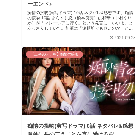
ーエンド♪
痴情の接吻(実写ドラマ) 10話 ネタバレ&感想です。痴情
の接吻 10話 あらすじ忍（橋本良亮）は和華（中村ゆり
か）が「マレーシアに行く」という発言に「いいよ」と
あっさりしていた。和華は「遠距離でも良いのか」と微
妙な気持ちになる。しかし母・...
2021.09.2
【土深夜/テレ朝】痴情の接吻
痴情の接吻(実写ドラマ) 8話 ネタバレ&感想 
意外に岳の言うことを真に受ける忍。