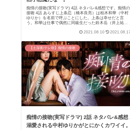
痴情の接吻(実写ドラマ) 4話 ネタバレ&感想です。痴情の
接吻 4話 あらすじ上条忍（橋本良亮）は柏木和華（中村
ゆりか）を名前で呼ぶことにした。上条は幸せだと言
う。和華は仕事で偶然に同級生だった鈴木岳（井上祐
貴）と再会する。岳に飲みに誘われ...
2021.08.10
2021.08.1
【土深夜/テレ朝】痴情の接吻
痴情の接吻(実写ドラマ) 2話 ネタバレ&感想 
溺愛される中村ゆりかがとにかくカワイイ