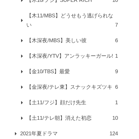
【木10/フジ】SUPER RICH
10
【木11/MBS】どうせもう逃げられな
い
7
【木深夜/MBS】美しい彼
6
【木深夜/YTV】アンラッキーガール!
1
【金10/TBS】最愛
9
【金深夜/テレ東】スナックキズツキ
6
【土11/フジ】顔だけ先生
1
【土11/テレ朝】消えた初恋
10
2021年夏ドラマ
124