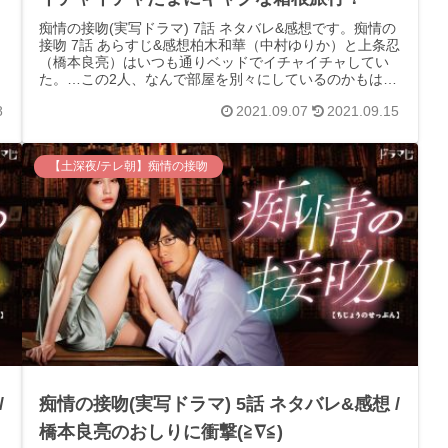
痴情の接吻(実写ドラマ) 7話 ネタバレ&感想です。痴情の
接吻 7話 あらすじ&感想柏木和華（中村ゆりか）と上条忍
（橋本良亮）はいつも通りベッドでイチャイチャしてい
た。…この2人、なんで部屋を別々にしているのかもはや
わからん(笑)和華部屋は...
8
2021.09.07
2021.09.15
【土深夜/テレ朝】痴情の接吻
/
痴情の接吻(実写ドラマ) 5話 ネタバレ&感想 /
橋本良亮のおしりに衝撃(≧∇≦)