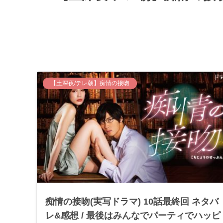
【土深夜/テレ朝】痴情の接吻
痴情の接吻(実写ドラマ) 10話最終回 ネタバ
レ&感想 / 最後はみんなでパーティでハッピ