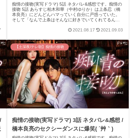
痴情の接吻(実写ドラマ) 5話 ネタバレ&感想です。痴情の
接吻 5話 あらすじ柏木和華（中村ゆりか）は上条忍（橋
本良亮）にどんどんハマっていく自分に戸惑っていた。
そして「なんで上条はそんなに好きでいてくれてるんだ
ろう」と和華は疑問に感じてい...
7
2021.08.17
2021.09.03
【土深夜/テレ朝】痴情の接吻
/
痴情の接吻(実写ドラマ) 3話 ネタバレ&感想 /
天
橋本良亮のセクシーダンスに爆笑( ´艸｀)
痴情の接吻(実写ドラマ) 3話 ネタバレ&感想です。痴情の