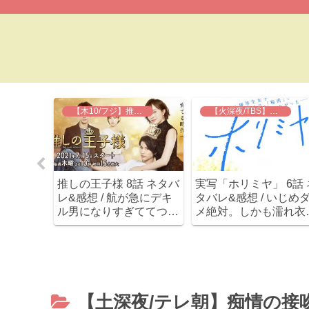
ブコメの掟
【木10/フジ】推しの王子様
【火深夜/TBS】実写 ホリミヤ
こじらせ
推しの王子様 8話 ネタバ
実写「ホリミヤ」 6話 
 12話
レ&感想 / 航が急にデキ
タバレ&感想 / いじめ
感想 /
ル男になりすぎててつい
メ絶対。しかも濡れ衣
X作ってく
ていけないぞ。
し。マキオこんなんで
ます！確
されちゃうの？？
にハマれ
∇≦)
【土深夜/テレ朝】痴情の接