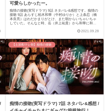
可愛らしかったー。
痴情の接吻(実写ドラマ) 9話 ネタバレ&感想です。痴情の
接吻 9話 あらすじ柏木和華（中村ゆりか）と上条忍（橋
本良亮）はわだかまりがとけ、また朝からいちゃいちゃ
していた。そんなと時、岳（井上祐貴）から和華に和楽
器のコンサートのお誘いがくる...
8
2021.09.28
【土深夜/テレ朝】痴情の接吻
/
痴情の接吻(実写ドラマ) 7話 ネタバレ&感想 /
イチャイチャたまにギャグな箱根旅行！