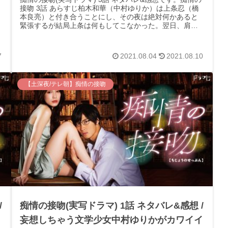
接吻 3話 あらすじ柏木和華（中村ゆりか）は上条忍（橋
本良亮）と付き合うことにし、その夜は絶対何かあると
緊張するが結局上条は何もしてこなかった。翌日、肩透
かしをくらいもんもんとしなが...
7
2021.08.04
2021.08.10
【土深夜/テレ朝】痴情の接吻
/
痴情の接吻(実写ドラマ) 1話 ネタバレ&感想 /
。
妄想しちゃう文学少女中村ゆりかがカワイイ