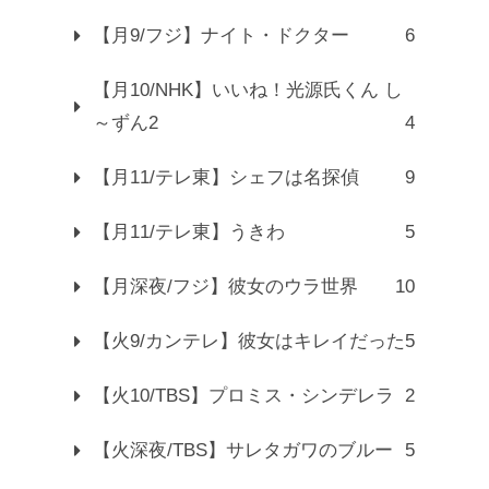
【月9/フジ】ナイト・ドクター
6
【月10/NHK】いいね！光源氏くん し
～ずん2
4
【月11/テレ東】シェフは名探偵
9
【月11/テレ東】うきわ
5
【月深夜/フジ】彼女のウラ世界
10
【火9/カンテレ】彼女はキレイだった
5
【火10/TBS】プロミス・シンデレラ
2
【火深夜/TBS】サレタガワのブルー
5