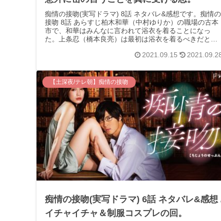
痴情の接吻(実写ドラマ) 8話 ネタバレ&感想です。痴情の
接吻 8話 あらすじ柏木和華（中村ゆりか）の職場の古本
市で、和華はみんなに言われて浴衣を着ることになっ
た。上条忍（橋本良亮）は最初は浴衣を着るべきだと大
賛成するが、当日は岳（井上祐貴...
2021.09.15
2021.09.2
【土深夜/テレ朝】痴情の接吻
痴情の接吻(実写ドラマ) 6話 ネタバレ&感想 
イチャイチャ＆制服コスプレの回。