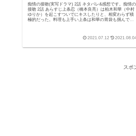
痴情の接吻(実写ドラマ) 2話 ネタバレ&感想です。痴情の
接吻 2話 あらすじ上条忍（橋本良亮）は柏木和華（中村
ゆりか）を起こすついでにキスしたりと、相変わらず積
極的だった。料理も上手い上条は和華の胃袋も掴んでい
た。2人はソファを買いに行き...
2021.07.12
2021.08.0
スポ