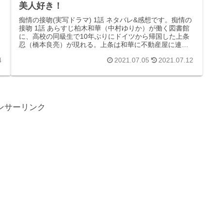
美人好き！
痴情の接吻(実写ドラマ) 1話 ネタバレ&感想です。痴情の
接吻 1話 あらすじ柏木和華（中村ゆりか）が働く図書館
に、高校の同級生で10年ぶりにドイツから帰国した上条
忍（橋本良亮）が現れる。上条は和華に不動産屋に連れ
ていけと強引に誘う。和華の...
4
2021.07.05
2021.07.12
ンサーリンク