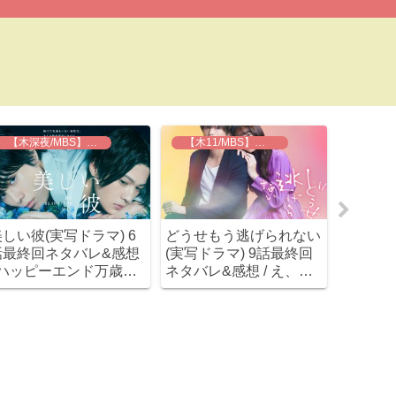
【木深夜/MBS】美しい彼
【木11/MBS】どうせもう逃げられない
しい彼(実写ドラマ) 6
どうせもう逃げられない
天国と地
話最終回ネタバレ&感想
(実写ドラマ) 9話最終回
&感想 
/ ハッピーエンド万歳！
ネタバレ&感想 / え、最
わけわ
予想より刺激的なラスト
後は霊が出てきて拓己の
た(笑)
攻めてました( ﾟДﾟ)
闇が解決展開！？とりあ
えずハッピーエンド(笑)