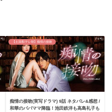
【土深夜/テレ朝】痴情の接吻
痴情の接吻(実写ドラマ) 9話 ネタバレ&感想 /
和華のパパママ降臨！池田鉄洋も高島礼子も