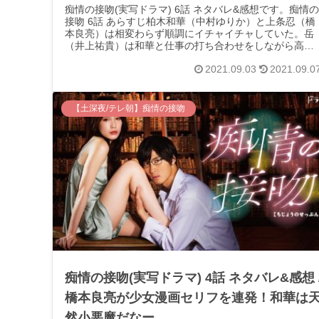
痴情の接吻(実写ドラマ) 6話 ネタバレ&感想です。痴情の
接吻 6話 あらすじ柏木和華（中村ゆりか）と上条忍（橋
本良亮）は相変わらず順調にイチャイチャしていた。岳
（井上祐貴）は和華と仕事の打ち合わせをしながら高校
時代のことを思い出していた。...
2021.09.03
2021.09.0
【土深夜/テレ朝】痴情の接吻
痴情の接吻(実写ドラマ) 4話 ネタバレ&感想 
橋本良亮が少女漫画セリフを連発！和華は
然小悪魔だなー。