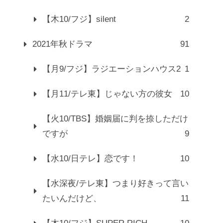
【木10/フジ】silent
2
2021年秋ドラマ
91
【月9/フジ】ラジエーションハウス2
1
【月11/テレ東】じゃない方の彼女
10
【火10/TBS】婚姻届に判を捺しただけ
ですが
9
【水10/日テレ】恋です！
10
【水深夜/テレ東】つまり好きって言い
たいんだけど、
11