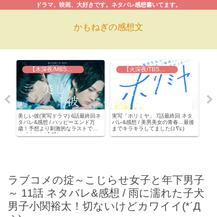
ドラマ、映画、大好きです。ネタバレ感想書いてます。
かもねぎの感想文
【木深夜/MBS】美しい彼
【火深夜/TBS】実写 ホリミヤ
ドラ
美しい彼(実写ドラマ) 6話最終回ネ
実写「ホリミヤ」 7話最終回 ネタ
大豆
 え、
タバレ&感想 / ハッピーエンド万
バレ&感想 / 美男美女の青春…最後
タバ
解
歳！予想より刺激的なラストで攻
までキラキラしてました(≧∇≦)
森の
エ
めてました( ﾟДﾟ)
プ！
ラブコメの掟～こじらせ女子と年下男子
～ 11話 ネタバレ&感想 / 雨に濡れた子犬
男子小関裕太！切ないけどカワイイ(*´Д