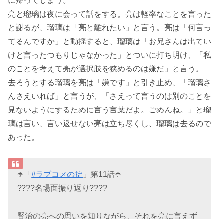
に帰ってしまう。
亮と瑠璃は夜に会って話をする。亮は軽率なことを言った
と謝るが、瑠璃は「亮と離れたい」と言う。亮は「何言っ
てるんですか」と動揺すると、瑠璃は「お兄さんは出てい
けと言ったつもりじゃなかった」とついに打ち明け、「私
のことを考えて亮が選択肢を狭めるのは嫌だ」と言う。
去ろうとする瑠璃を亮は「嫌です」と引き止め、「瑠璃さ
んさえいれば」と言うが、「さえって言うのは別のことを
見ないようにするために言う言葉だよ。ごめんね。」と瑠
璃は言い、言い返せない亮は立ち尽くし、瑠璃は去るので
あった。
☂️「
#ラブコメの掟
」第11話☂️
????名場面振り返り????
賢治の亮への思いを知りながら、それを亮に言えず