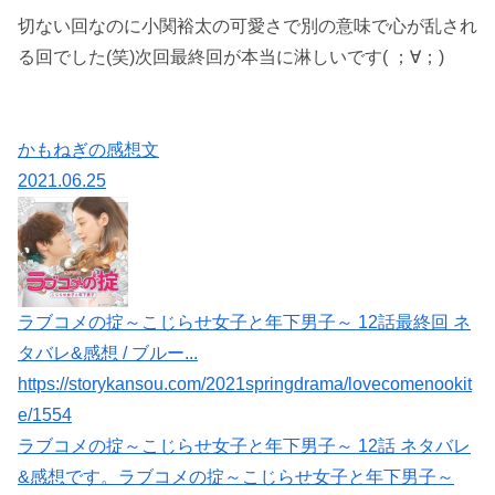
切ない回なのに小関裕太の可愛さで別の意味で心が乱され
る回でした(笑)次回最終回が本当に淋しいです( ；∀；)
かもねぎの感想文
2021.06.25
ラブコメの掟～こじらせ女子と年下男子～ 12話最終回 ネ
タバレ&感想 / ブルー...
https://storykansou.com/2021springdrama/lovecomenookit
e/1554
ラブコメの掟～こじらせ女子と年下男子～ 12話 ネタバレ
&感想です。ラブコメの掟～こじらせ女子と年下男子～