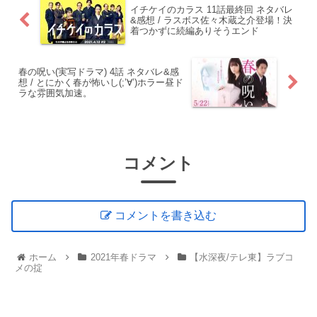
イチケイのカラス 11話最終回 ネタバレ
&感想 / ラスボス佐々木蔵之介登場！決
着つかずに続編ありそうエンド
春の呪い(実写ドラマ) 4話 ネタバレ&感
想 / とにかく春が怖いし(;’∀’)ホラー昼ド
ラな雰囲気加速。
コメント
コメントを書き込む
ホーム
2021年春ドラマ
【水深夜/テレ東】ラブコ
メの掟