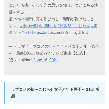
にいた瑠璃。そして亮の思いを知り、ついにある決
断をするーー。
思い出の場所に亮を呼び出し、瑠璃が告げたこと
は…。
#栗山千明
#小関裕太
#吉沢悠
#こじだん
#来
週ついに最終回
pic.twitter.com/YZnmEgUHeU
— ドラマ「ラブコメの掟～こじらせ女子と年下男子
～」最終話6/23放送????テレビ東京【公式】
(@tx_kojidan)
June 16, 2021
ラブコメの掟～こじらせ女子と年下男子～ 11話 感
想