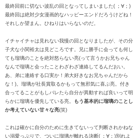
最終回前に切ない波乱の回となってしまいました( ；∀；)
最終回は絶対少女漫画的なハッピーエンドだろうけどね！
それしか望まん。ひねりはいらないのだ。
イチャイチャは見れない我慢の回となりましたが、その分
子犬な小関裕太は見どころです。兄に勝手に会っても何し
ても瑠璃のことを絶対怒らない亮(って言うかお兄ちゃん
なんで瑠璃と会ったことわざわざ連絡してるんだおい。
あ、弟に連絡する口実か！弟大好きなお兄ちゃんだから
な！)。瑠璃が社長賞取るかもって無邪気に喜ぶ亮。付き
合ってることがもしバレたら自分が異動すれば良いって明
らかに瑠璃を優先している亮。
もう基本的に瑠璃のことし
か考えていない甘々な亮
(笑)
これは確かに自分のために生きてないって判断されかねな
い溺愛っぷりで、ついに瑠璃が離れる決断( ；∀；)別れよ