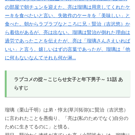
の部屋で朝チュンを迎えた。亮は瑠璃は用意してくれたケ
ーキを食べたいと言い、失敗作のケーキを「美味しい」と
食べた。朝からラブラブなところに兄・賢治（吉沢悠）か
ら着信があるが、亮は出ない。瑠璃は賢治が倒れた理由は
過労であったことを伝えたが、亮は「瑠璃さんさえいれば
いい」と言う。嬉しいはずの言葉であったが、瑠璃は「他
に何もないなんてそれも何か淋...
ラブコメの掟～こじらせ女子と年下男子～ 11話 あ
らすじ
瑠璃（栗山千明）は弟・惇太(草川拓弥)に賢治（吉沢悠）
に言われたことを愚痴り、「亮は(私のためでなく)自分の
ために生きてるのに」と憤る。