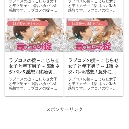
ラブコメの掟～こじらせ女子
ラブコメの掟～こじらせ女子
太！！耳キスずるい
顔！！亮くん頑張って
と年下男子～ 7話 ネタバレ&
と年下男子～ 4話 ネタバレ&
感想です。ラブコメの掟～こ
感想です。ラブコメの掟～こ
(≧∇≦)
ー！！
じらせ女子と年下男子～ 7話
じらせ女子と年下男子～ 4話
あらすじ瑠璃（栗山千明）は
あらすじ九条瑠璃（栗山千
倒れた賢治（吉沢悠）の病院
明）は真宮亮(小関裕太)のこと
【水深夜/テレ東】ラブコメの掟
【水深夜/テレ東】ラブコメの掟
付き添いで帰宅が遅くなり、
が気になり仕事中も上の空に
徹夜で片づけるも汚部屋のま
なりがちになる。そんなと
ま朝を迎えてしまう。こう...
き、親会社の専務・立花エ...
ラブコメの掟～こじらせ
ラブコメの掟～こじらせ
女子と年下男子～ 5話 ネ
女子と年下男子～ 1話 ネ
タバレ&感想 / 終始切な
タバレ&感想 / 意外にも
かったのにまさかの最後
原作なしオリジナルドラ
ラブコメの掟～こじらせ女子
ラブコメの掟～こじらせ女子
にホラーΣ(￣ロ￣lll)なぜ
マ！栗山千明キレイだな
と年下男子～ 5話 ネタバレ&
と年下男子～ 1話 ネタバレ&
感想です。ラブコメの掟～こ
感想です。ラブコメの掟～こ
家の中に！？
ー。
じらせ女子と年下男子～ 5話
じらせ女子と年下男子～ 1話
あらすじ瑠璃（栗山千明）は
あらすじ九条瑠璃（栗山千
真宮亮(小関裕太)の振り向かせ
明）は、仕事が出来美人でス
たい相手が立花エリカ（堀田
タイルも良く部下の面倒見も
スポンサーリンク
茜）であると考える。瑠璃は
良い自他ともに認めるパーフ
これで2人をくっつけ...
ェクトウーマン。恋愛経験
も...