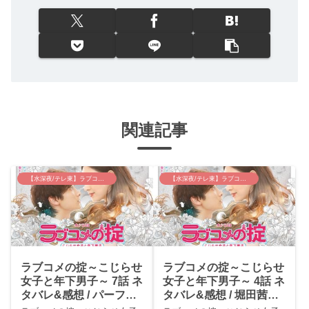
関連記事
【水深夜/テレ東】ラブコメの掟
【水深夜/テレ東】ラブコメの掟
ラブコメの掟～こじらせ
ラブコメの掟～こじらせ
女子と年下男子～ 7話 ネ
女子と年下男子～ 4話 ネ
タバレ&感想 / パーフェ
タバレ&感想 / 堀田茜参
クト年下男子、小関裕
戦！めちゃカワイイ＆小