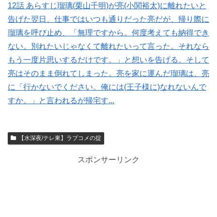
12話 あらすじ瑠璃(栗山千明)が亮(小関裕太)に離れたいと
告げた翌日、仕事ではいつも通りだった亮だが、帰り際に
瑠璃を呼び止め、「無理ですから。何度考えても納得でき
ない。別れたいじゃなくて離れたいって言った。それなら
もう一度片思いするだけです。」と想いを告げる。そして
亮はそのまま倒れてしまった。亮を家に運んだ瑠璃は、亮
に「行かないでください。俺には(王子様に)なれないんで
すか。」と言われるが帰宅す...
【水深夜/テレ東】ラブコメの掟
スポンサーリンク