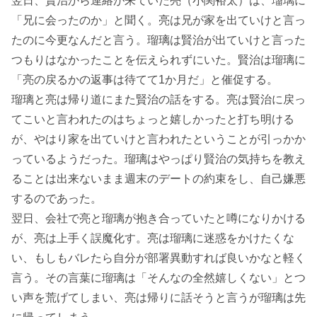
翌日、賢治から連絡が来ていた亮（小関裕太）は、瑠璃に
「兄に会ったのか」と聞く。亮は兄が家を出ていけと言っ
たのに今更なんだと言う。瑠璃は賢治が出ていけと言った
つもりはなかったことを伝えられずにいた。賢治は瑠璃に
「亮の戻るかの返事は待てて1か月だ」と催促する。
瑠璃と亮は帰り道にまた賢治の話をする。亮は賢治に戻っ
てこいと言われたのはちょっと嬉しかったと打ち明ける
が、やはり家を出ていけと言われたということが引っかか
っているようだった。瑠璃はやっぱり賢治の気持ちを教え
ることは出来ないまま週末のデートの約束をし、自己嫌悪
するのであった。
翌日、会社で亮と瑠璃が抱き合っていたと噂になりかける
が、亮は上手く誤魔化す。亮は瑠璃に迷惑をかけたくな
い、もしもバレたら自分が部署異動すれば良いかなと軽く
言う。その言葉に瑠璃は「そんなの全然嬉しくない」とつ
い声を荒げてしまい、亮は帰りに話そうと言うが瑠璃は先