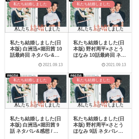
私たち結婚しました
私たち結婚しました
私たち結婚しました(日
私たち結婚しました(日
本版) 白洲迅×堀田茜 10
本版) 野村周平×さとう
話最終回 ネタバレ&感
ほなみ 10話最終回 ネタ
想 / 俺らにとってラー
バレ&感想 / 野村周平の
2021.09.13
2021.09.13
メンとは…愛です(笑)最
不意打ちキスがヤバ
初も最後もラーメンな
い！！カッコよすぎる
かわいい白洲迅！
ラストでした！！！
私たち結婚しました
私たち結婚しました
私たち結婚しました(日
私たち結婚しました(日
本版) 白洲迅×堀田茜 9
本版) 野村周平×さとう
話 ネタバレ&感想 / 白
ほなみ 9話 ネタバレ&
洲迅が頑張って距離詰
感想 / 「ほなみんか