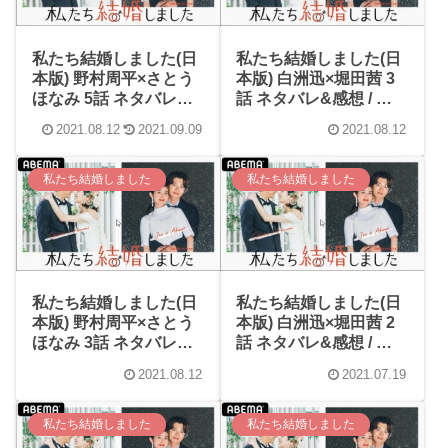
私たち結婚しました(日
私たち結婚しました(日
本版) 野村周平×さとう
本版) 白洲迅×堀田茜 3
ほなみ 5話 ネタバレ&
話 ネタバレ&感想 / 懲
感想 / キャンプして語
りずにまだ忘れん坊の
2021.08.12
2021.09.09
2021.08.12
り合う2人！安定夫婦に
白洲迅。でもやっとい
なってます。
い感じになってき
た！！
私たち結婚しました
私たち結婚しました
私たち結婚しました(日
私たち結婚しました(日
本版) 野村周平×さとう
本版) 白洲迅×堀田茜 2
ほなみ 3話 ネタバレ&
話 ネタバレ&感想 / ラ
感想 / 一緒に料理楽し
ーメン大好き忘れん坊
2021.08.12
2021.07.19
そうすぎる。寝るシー
の白洲迅(;’∀’)お見合い
ンはこれ見ちゃって大
結婚風な2人。
丈夫？っていうイチャ
私たち結婚しました
私たち結婚しました
イチャぶり(≧∇≦)