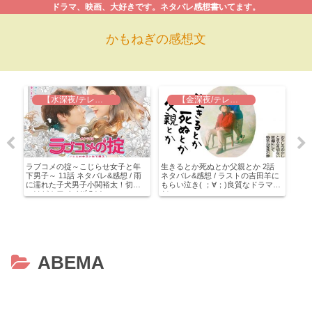
ドラマ、映画、大好きです。ネタバレ感想書いてます。
かもねぎの感想文
【水深夜/テレ東】ラブコメの掟
【金深夜/テレ東】生きるとか死ぬとか父親とか
 /
ラブコメの掟～こじらせ女子と年
生きるとか死ぬとか父親とか 2話
カラ
て
下男子～ 11話 ネタバレ&感想 / 雨
ネタバレ&感想 / ラストの吉田羊に
に愛
に濡れた子犬男子小関裕太！切な
もらい泣き( ；∀；)良質なドラマ
感想
いけどカワイイ(*´Д｀)
だ…
要キ
画と
違い
ABEMA