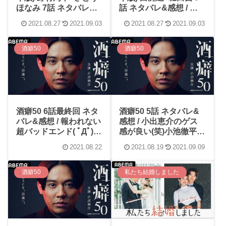
ほなみ 7話 ネタバレ&
話 ネタバレ&感想 / 白
感想 / 才能に惚れたっ
洲迅がだんだんデレて
2021.08.27
2021.09.03
2021.08.27
2021.09.03
て言われてみたい！！
きててカワイイ(≧∇≦)
酒癖50
酒癖50
酒癖50 6話最終回 ネタ
酒癖50 5話 ネタバレ&
バレ&感想 / 報われない
感想 / 小出恵介のゲス
超バッドエンド( ﾟДﾟ)悪
感が良い(笑)小池徹平が
人が成功する世界。
降臨で夢の共演(⌒∇⌒)
2021.08.22
2021.08.19
2021.09.09
酒癖50
私たち結婚しました