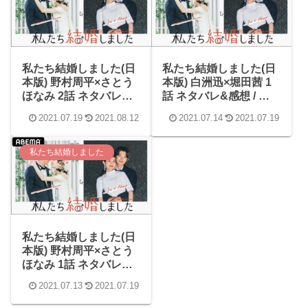
私たち結婚しました(日
私たち結婚しました(日
本版) 野村周平×さとう
本版) 白洲迅×堀田茜 1
ほなみ 2話 ネタバレ&
話 ネタバレ&感想 / 白
感想 / 見たら野村周平
洲迅ワールドがすごす
2021.07.19
2021.08.12
2021.07.14
2021.07.19
好きになる確率100%！
ぎたw指輪にラーメン
好き！
を刻む男。
私たち結婚しました
私たち結婚しました(日
本版) 野村周平×さとう
ほなみ 1話 ネタバレ&
感想 / 野村周平がめっ
2021.07.13
2021.07.19
ちゃイイ男だった！イ
メージと違ったー好感