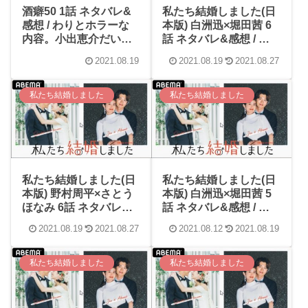
酒癖50 1話 ネタバレ&
私たち結婚しました(日
感想 / わりとホラーな
本版) 白洲迅×堀田茜 6
内容。小出恵介だいぶ
話 ネタバレ&感想 / 白
太った！？( ﾟДﾟ)びっく
洲迅の好感度が上がる
2021.08.19
2021.08.19
2021.08.27
りした。。
一方(≧∇≦)意外と相手の
ために頑張ってくれる
タイプ！
私たち結婚しました
私たち結婚しました
私たち結婚しました(日
私たち結婚しました(日
本版) 野村周平×さとう
本版) 白洲迅×堀田茜 5
ほなみ 6話 ネタバレ&
話 ネタバレ&感想 / 相
感想 / 人前でもイチャ
変わらずボケてるんだ
2021.08.19
2021.08.27
2021.08.12
2021.08.19
イチャが止まらない！
けどカッコ良かった白
ボディタッチ多いー！
洲迅！好感度上がりま
「愛しかない」( ﾟДﾟ)
くり！！
私たち結婚しました
私たち結婚しました