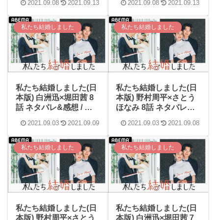
2021.09.08
2021.09.13
2021.09.08
2021.09.13
めてる感じがすごくカ
な、結婚するの」って
ワイイ(≧∇≦)
ついに言い出したぞ野
村周平！！
私たち結婚しました
私たち結婚しました
私たち結婚しました(日
私たち結婚しました(日
本版) 白洲迅×堀田茜 8
本版) 野村周平×さとう
話 ネタバレ&感想 / 白
ほなみ 8話 ネタバレ&
洲迅は堀田茜をすごく
感想 / これでもかって
2021.09.03
2021.09.09
2021.09.03
2021.09.08
愛しく見つめてるのに
くらい連続誕生日サプ
距離感を保ってる姿が
ライズを仕掛ける野村
なんともかわいらしい
周平！モテる男はここ
私たち結婚しました
私たち結婚しました
カップル！！
までやるのか( ﾟДﾟ)
私たち結婚しました(日
私たち結婚しました(日
本版) 野村周平×さとう
本版) 白洲迅×堀田茜 7