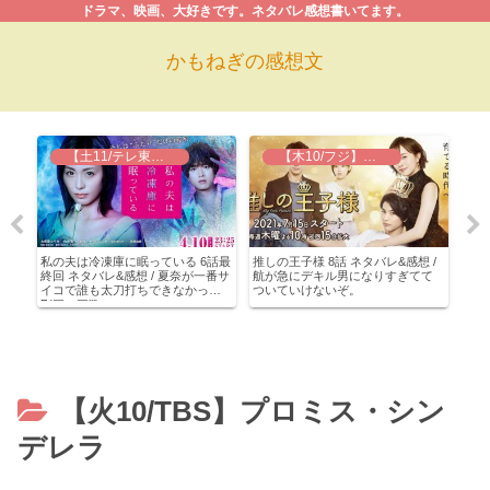
ドラマ、映画、大好きです。ネタバレ感想書いてます。
かもねぎの感想文
【土11/テレ東】私の夫は冷凍庫に眠っている
【木10/フジ】推しの王子様
回ネ
私の夫は冷凍庫に眠っている 6話最
推しの王子様 8話 ネタバレ&感想 /
俺の
万
終回 ネタバレ&感想 / 夏奈が一番サ
航が急にデキル男になりすぎてて
聴率
攻
イコで誰も太刀打ちできなかった
ついていけないぞ。
淋し
Σ(￣ロ￣lll)
【火10/TBS】プロミス・シン
デレラ