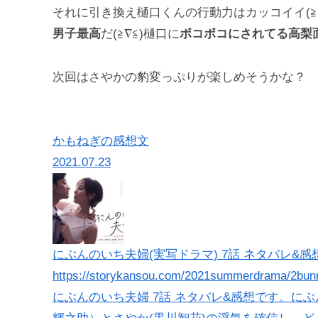
それに引き換え樋口くんの行動力はカッコイイ(≧
男子最高
だ(≧∇≦)樋口に
ボコボコにされてる高梨
次回はさやかの豹変っぷりが楽しめそうかな？
かもねぎの感想文
2021.07.23
にぶんのいち夫婦(実写ドラマ) 7話 ネタバレ&感想
https://storykansou.com/2021summerdrama/2bun
にぶんのいち夫婦 7話 ネタバレ&感想です。に