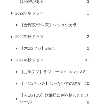
は秘密がある
3
2022年冬ドラマ
1
【金深夜/テレ東】シジュウカラ
1
2022年秋ドラマ
2
【木10/フジ】silent
2
2021年秋ドラマ
91
【月9/フジ】ラジエーションハウス2
1
【月11/テレ東】じゃない方の彼女
10
【火10/TBS】婚姻届に判を捺しただけ
ですが
9