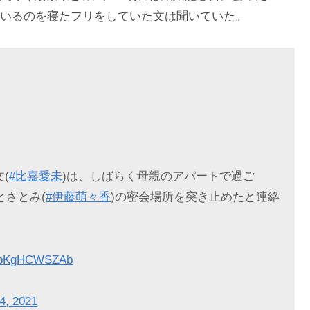
いるのを寝たフリをしていた文は聞いていた。
(
#比嘉愛未
)は、しばらく母親のアパートで過ご
とさとみ(
#伊藤萌々香
)の密会場所を突き止めたと連絡
om/pKgHCWSZAb
14, 2021