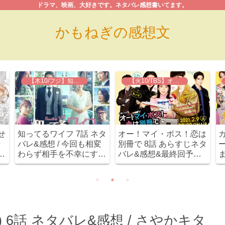
ドラマ、映画、大好きです。ネタバレ感想書いてます。
かもねぎの感想文
【木10/フジ】知ってるワイフ
【火10/TBS】オー！マイ・ボス！恋は別冊で
せ
知ってるワイフ 7話 ネタ
オー！マイ・ボス！恋は
話
バレ&感想 / 今回も相変
別冊で 8話 あらすじネタ
/
わらず相手を不幸にする
バレ&感想&最終回予想 /
く
元春と、優しい津山。
宝来姉弟が急展開！まさ
確
かのプロポーズ！！
れ
6話 ネタバレ&感想 / さやかキタ