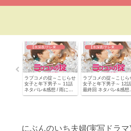
【水深夜/テレ東】ラブコメの掟
【水深夜/テレ東】ラブコメの掟
三人の元
ラブコメの掟～こじらせ
ラブコメの掟～こじら
感想 /
女子と年下男子～ 11話
女子と年下男子～ 12
ﾟ)慎森の
ネタバレ&感想 / 雨に濡
最終回 ネタバレ&感想 
てノンス
れた子犬男子小関裕太！
ブルーレイBOX作って
切ないけどカワイイ(*´Д
ださいお願いします！
｀)
実に小関きゅんにハマ
るドラマでした(≧∇≦)
にぶんのいち夫婦(実写ドラマ) 