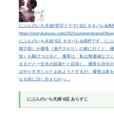
にぶんのいち夫婦(実写ドラマ) 5話 ネタバレ&感想
https://storykansou.com/2021summerdrama/2bun
にぶんのいち夫婦 5話 ネタバレ&感想です。に
輝之助）が優香（瀬戸さおり）の家に行くと、優
加）も駆けつけると、優香は「私は無価値なゴミ
ままだと一生夫の奴隷だと説得し、優香を自分の
はやりすぎじゃと止めようとするが、優香は家を
なる前に話し合えなかっ...
にぶんのいち夫婦 6話 あらすじ