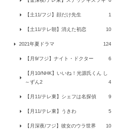
【金深夜/テレ東】スナックキズツキ
6
【土11/フジ】顔だけ先生
1
【土11/テレ朝】消えた初恋
10
2021年夏ドラマ
124
【月9/フジ】ナイト・ドクター
6
【月10/NHK】いいね！光源氏くん し
～ずん2
4
【月11/テレ東】シェフは名探偵
9
【月11/テレ東】うきわ
5
【月深夜/フジ】彼女のウラ世界
10