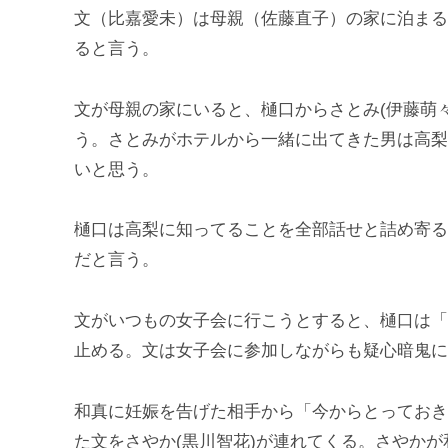
文（比嘉愛未）は母親（佐藤直子）の家に泊まる
ると言う。
文が母親の家にいると、樋口からさとみ(伊藤萌
う。さとみがホテルから一緒に出てきた男は高梨
いと思う。
樋口は高梨に知ってることを全部話せと詰め寄る
だと言う。
文がいつもの女子会に行こうとすると、樋口は「
止める。文は女子会に参加しながらも疑心暗鬼に
和真に妊娠を告げた相手から「今からとっておき
た文をさやか(黒川智花)が連れてくる。さやか