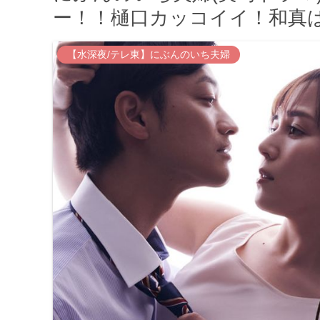
ー！！樋口カッコイイ！和真
【水深夜/テレ東】にぶんのいち夫婦