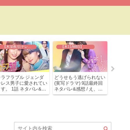
【木深夜/日テレ】カラフラブル
【木11/MBS】どうせもう逃げられない
カラフラブル ジェンダ
どうせもう逃げられない
推しの王
ーレス男子に愛されてい
(実写ドラマ) 9話最終回
レ&感想
ます。 1話 ネタバレ&感
ネタバレ&感想 / え、最
ル男に
想 / クオリティ高いラブ
後は霊が出てきて拓己の
ていけ
コメ！主要キャラ4人す
闇が解決展開！？とりあ
ごく良い～！原作漫画と
えずハッピーエンド(笑)
の違いも(原作とドラ
マ、全然違います。)