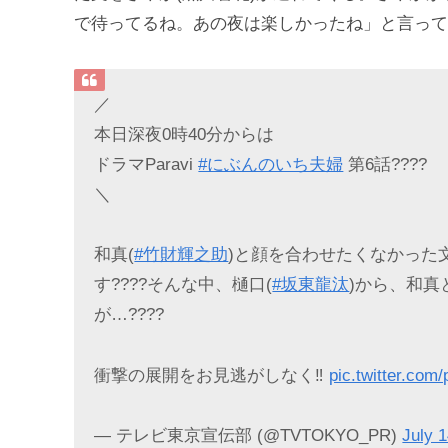
で待ってるね。あの夜は楽しかったね」と言って
／
本日深夜0時40分からは
ドラマParavi
#にぶんのいち夫婦
第6話????
＼
和真(
#竹財輝之助
)と顔を合わせたくなかった文
す????そんな中、樋口(
#坂東龍汰
)から、和真
が…????
衝撃の展開をお見逃がしなく‼️
pic.twitter.c
— テレビ東京宣伝部 (@TVTOKYO_PR)
July 