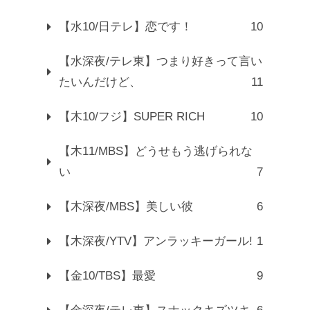
【水10/日テレ】恋です！
10
【水深夜/テレ東】つまり好きって言い
たいんだけど、
11
【木10/フジ】SUPER RICH
10
【木11/MBS】どうせもう逃げられな
い
7
【木深夜/MBS】美しい彼
6
【木深夜/YTV】アンラッキーガール!
1
【金10/TBS】最愛
9