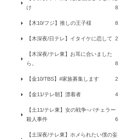
け
8
【木10/フジ】推しの王子様
8
【木深夜/日テレ】イタイケに恋して
2
【木深夜/テレ東】お耳に合いました
ら。
8
【金10/TBS】#家族募集します
2
【金11/テレ朝】漂着者
4
【土11/テレ東】女の戦争~バチェラー
殺人事件
6
【土深夜/テレ東】ホメられたい僕の妄