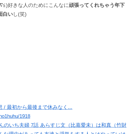
∇≦)好きな人のためにこんなに
頑張ってくれちゃう年下
面白い
し(笑)
 / 最初から最後まで休みなく...
no1huhu/1918
ぶんのいち夫婦 7話 あらすじ文（比嘉愛未）は和真（竹財