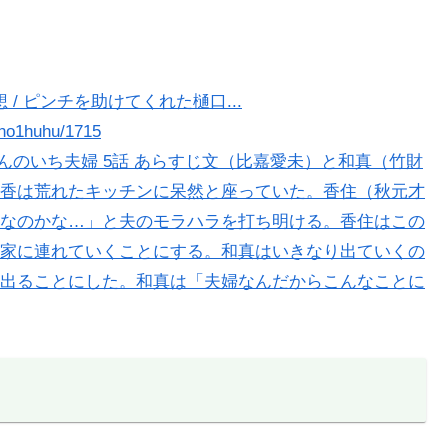
 / ピンチを助けてくれた樋口...
no1huhu/1715
ぶんのいち夫婦 5話 あらすじ文（比嘉愛未）と和真（竹財
香は荒れたキッチンに呆然と座っていた。香住（秋元才
なのかな…」と夫のモラハラを打ち明ける。香住はこの
家に連れていくことにする。和真はいきなり出ていくの
出ることにした。和真は「夫婦なんだからこんなことに