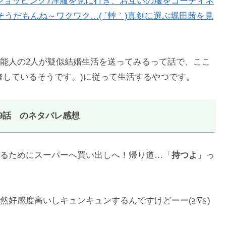
はショッピング♪洋服を見に行き、お互いの服をコーディネ
うだもんね～ワクワク…( ´艸｀)真剣に選ぶ堀田茜を見
能人の2人が疑似結婚生活を送ってみるって話で、ここ
修しているそうです。)に従って生活するやつです。
 9話 のネタバレ感想
るためにスーパーへ買い出しへ！帰り道…「
持つよ
」っ
好感度高いしキュンキュンするんですけどーー(≧∇≦)