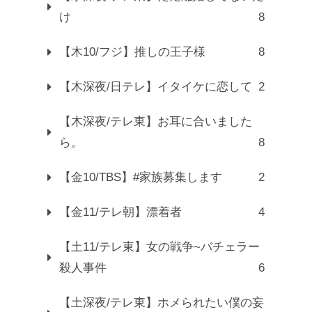
け
8
【木10/フジ】推しの王子様
8
【木深夜/日テレ】イタイケに恋して
2
【木深夜/テレ東】お耳に合いました
ら。
8
【金10/TBS】#家族募集します
2
【金11/テレ朝】漂着者
4
【土11/テレ東】女の戦争~バチェラー
殺人事件
6
【土深夜/テレ東】ホメられたい僕の妄