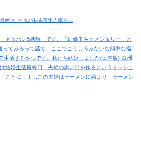
終回 ネタバレ&感想 / 俺ら...
0話 ネタバレ&感想 です。「結婚モキュメンタリー」と
送ってみるって話で、ここでこうしろみたいな簡単な指
て生活するやつです。私たち結婚しました(日本版) 白洲
田茜は結婚生活最終日…夫婦の思い出を作るというミッショ
」ことに！！…この夫婦はラーメンに始まり、ラーメン