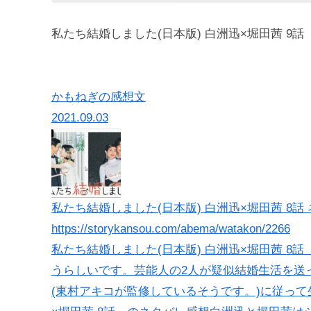
私たち結婚しました(日本版) 白洲迅×堀田茜 9
かもねぎの感想文
2021.09.03
私たち結婚しました(日本版) 白洲迅×堀田茜 8話 ネ
https://storykansou.com/abema/watakon/2266
私たち結婚しました(日本版) 白洲迅×堀田茜 
うらしいです。芸能人の2人が疑似結婚生活を送
(東村アキコが監修しているそうです。)に従って