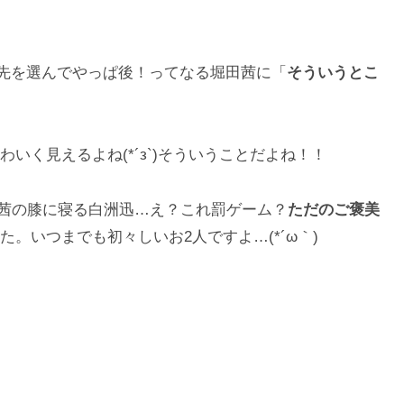
に先を選んでやっぱ後！ってなる堀田茜に「
そういうとこ
いく見えるよね(*´з`)そういうことだよね！！
堀田茜の膝に寝る白洲迅…え？これ罰ゲーム？
ただのご褒美
。いつまでも初々しいお2人ですよ…(*´ω｀)