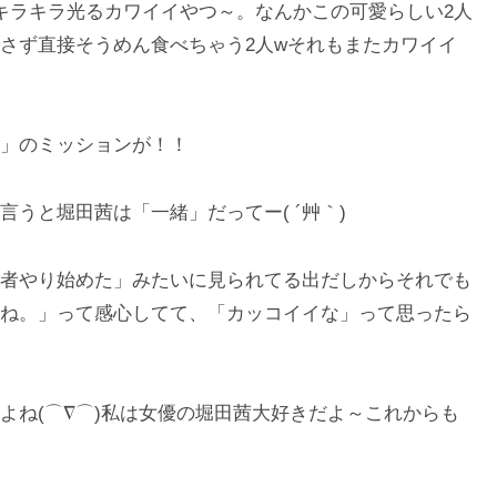
キラキラ光るカワイイやつ～。なんかこの可愛らしい2人
さず直接そうめん食べちゃう2人wそれもまたカワイイ
」のミッションが！！
言うと堀田茜は「一緒」だってー( ´艸｀)
者やり始めた」みたいに見られてる出だしからそれでも
ね。」って感心してて、「カッコイイな」って思ったら
よね(⌒∇⌒)私は女優の堀田茜大好きだよ～これからも