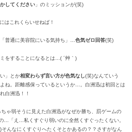
かしてください
」のミッションが(笑)
人にはこれくらいせねば！
「普通に美容院にいる気持ち」…
色気ゼロ回答
(笑)
をすることになるとは…( ´艸｀)
い」とか
相変わらず言い方が色気なし
(笑)なんていう
よね。距離感保っているというか…。白洲迅は初回とは
れ白洲迅！！
めっちゃ弱そうに見えた白洲迅がなぜか勝ち、罰ゲームの
のの…「え…私くすぐり弱いのに全然くすぐったくない。
｀)そんなにくすぐりへたくそとかあるの？？さすがなん