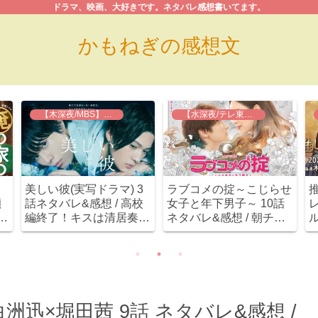
ドラマ、映画、大好きです。ネタバレ感想書いてます。
かもねぎの感想文
【木深夜/MBS】美しい彼
【水深夜/テレ東】ラブコメの掟
美しい彼(実写ドラマ) 3
ラブコメの掟～こじらせ
瀬
話ネタバレ&感想 / 高校
女子と年下男子～ 10話
レ
。
編終了！キスは清居奏
ネタバレ&感想 / 朝チュ
(八木勇征)からの展開( ﾟ
ンシーンは最高ながらも
Дﾟ)
吉沢悠が全力で邪魔しに
きた。
洲迅×堀田茜 9話 ネタバレ&感想 /