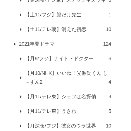
【金深夜/テレ東】スナックキズツキ
6
【土11/フジ】顔だけ先生
1
【土11/テレ朝】消えた初恋
10
2021年夏ドラマ
124
【月9/フジ】ナイト・ドクター
6
【月10/NHK】いいね！光源氏くん し
～ずん2
4
【月11/テレ東】シェフは名探偵
9
【月11/テレ東】うきわ
5
【月深夜/フジ】彼女のウラ世界
10