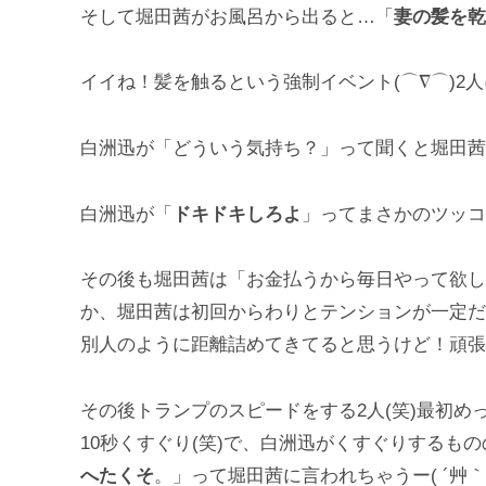
そして堀田茜がお風呂から出ると…「
妻の髪を乾
イイね！髪を触るという強制イベント(⌒∇⌒)2
白洲迅が「どういう気持ち？」って聞くと堀田茜
白洲迅が「
ドキドキしろよ
」ってまさかのツッコミ
その後も堀田茜は「お金払うから毎日やって欲し
か、堀田茜は初回からわりとテンションが一定だ
別人のように距離詰めてきてると思うけど！頑張
その後トランプのスピードをする2人(笑)最初
10秒くすぐり(笑)で、白洲迅がくすぐりするも
へたくそ
。」って堀田茜に言われちゃうー( ´艸