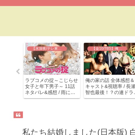
よ、死んでくれないか
【水深夜/テレ東】ラブコメの掟
【金10/TBS】俺の家の話
れないか
ラブコメの掟～こじらせ
俺の家の話 全体感想＆
話ネタバ
女子と年下男子～ 11話
キャスト&視聴率 / 長
演技上手
ネタバレ&感想 / 雨に濡
智也最後！？の連ドラ
不気味な
れた子犬男子小関裕太！
淋しいけど観るしかな
切ないけどカワイイ(*´Д
い。
｀)
私たち結婚しました(日本版) 白