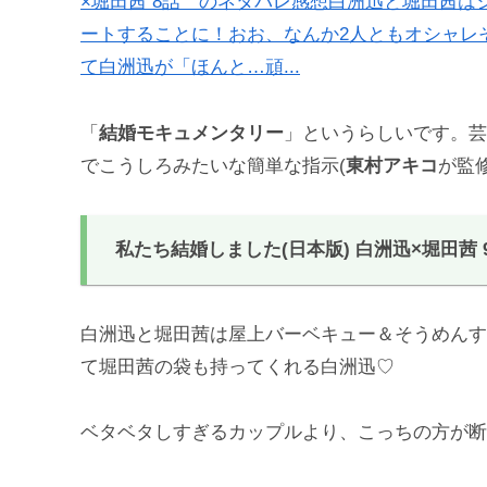
×堀田茜 8話 のネタバレ感想白洲迅と堀田茜
ートすることに！おお、なんか2人ともオシャレそ
て白洲迅が「ほんと…頑...
「
結婚モキュメンタリー
」というらしいです。芸
でこうしろみたいな簡単な指示(
東村アキコ
が監
私たち結婚しました(日本版) 白洲迅×堀田茜
白洲迅と堀田茜は屋上バーベキュー＆そうめんす
て堀田茜の袋も持ってくれる白洲迅♡
ベタベタしすぎるカップルより、こっちの方が断然