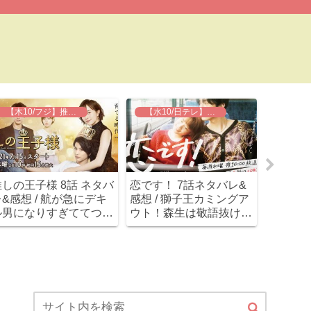
【木10/フジ】推しの王子様
【水10/日テレ】恋です！
推しの王子様 8話 ネタバ
恋です！ 7話ネタバレ&
私の夫
&感想 / 航が急にデキ
感想 / 獅子王カミングア
いる 6
ル男になりすぎててつい
ウト！森生は敬語抜けな
&感想 
ていけないぞ。
いうちに強力ライバル出
コで誰
現～
かったΣ(