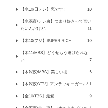
【水10/日テレ】恋です！
10
【水深夜/テレ東】つまり好きって言い
たいんだけど、
11
【木10/フジ】SUPER RICH
10
【木11/MBS】どうせもう逃げられな
い
7
【木深夜/MBS】美しい彼
6
【木深夜/YTV】アンラッキーガール!
1
【金10/TBS】最愛
9