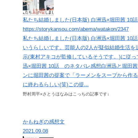
私たち結婚しました(日本版) 白洲迅×堀田茜 10話最
https://storykansou.com/abema/watakon/2347
私たち結婚しました(日本版) 白洲迅×堀田茜 1
いうらしいです。芸能人の2人が疑似結婚生活を
示(東村アキコが監修しているそうです。)に従っ
迅×堀田茜 10話 のネタバレ感想白洲迅と堀
ンに堀田茜の提案で「ラーメンをスープから作る
に終わるらしい(笑)この提...
野村周平×さとうほなみはこっちの記事です↓
かもねぎの感想文
2021.09.08