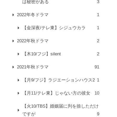
は秘密がある
3
2022年冬ドラマ
1
【金深夜/テレ東】シジュウカラ
1
2022年秋ドラマ
2
【木10/フジ】silent
2
2021年秋ドラマ
91
【月9/フジ】ラジエーションハウス2
1
【月11/テレ東】じゃない方の彼女
10
【火10/TBS】婚姻届に判を捺しただけ
ですが
9