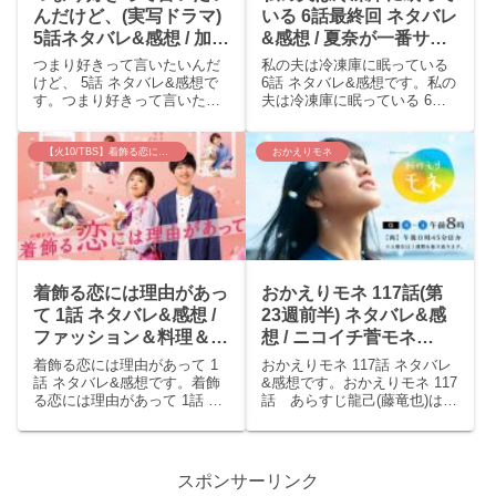
んだけど、(実写ドラマ)
いる 6話最終回 ネタバレ
5話ネタバレ&感想 / 加賀
&感想 / 夏奈が一番サイ
美(東啓介)もあゆみ(松井
コで誰も太刀打ちできな
つまり好きって言いたいんだ
私の夫は冷凍庫に眠っている
愛莉)も良い人だった展
かったΣ(￣ロ￣lll)
けど、 5話 ネタバレ&感想で
6話 ネタバレ&感想です。私の
す。つまり好きって言いたい
夫は冷凍庫に眠っている 6話
開～(*^▽^*)
んだけど、 5話 あらすじ藤
あらすじ唐沢(青柳翔)は木芽
代瀬那（櫻井海音）のマネー
（浅田美代子）に「(死体を)隠
ジャーは加賀美(東啓介)がする
したな」と詰め寄るが木芽は
【火10/TBS】着飾る恋には理由があって
おかえりモネ
ことになり、千歳（大原櫻
何も言わない。唐沢は夏奈
子）はあゆみ(松井愛莉)を担当
（本仮屋ユイカ）が家にいな
することになった。慣...
い間に証拠を見つけ...
着飾る恋には理由があっ
おかえりモネ 117話(第
て 1話 ネタバレ&感想 /
23週前半) ネタバレ&感
ファッション＆料理＆シ
想 / ニコイチ菅モネ
ェアハウス！都会のキラ
(≧∇≦)からの、最終週で
着飾る恋には理由があって 1
おかえりモネ 117話 ネタバレ
キラが詰まってる
コロナ！？
話 ネタバレ&感想です。着飾
&感想です。おかえりモネ 117
る恋には理由があって 1話 あ
話 あらすじ龍己(藤竜也)は
～°˖✧◝(⁰▿⁰)◜✧˖°
らすじ真柴くるみ（川口春
「(耕治(内野聖陽)は)逃げたん
奈）はインテリアメーカー
だな」と言い、自分も離席し
「el Arco Iris」の広報であ
てしまう。モネ(清原果耶)は龍
り、SNSのフォロワーは10万
己を追いかけ話をする。龍己
スポンサーリンク
近くのインフルエンサー。あ
は菅波(坂口健太郎)を認めてい