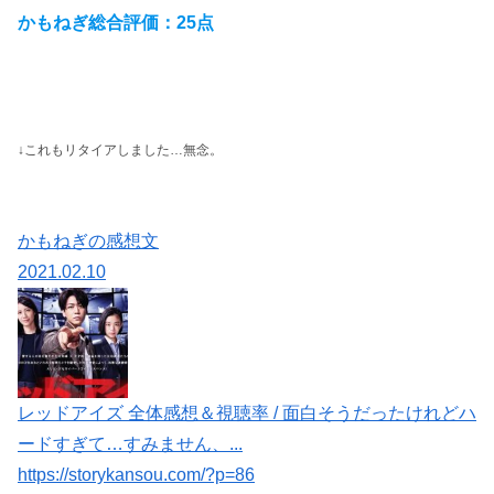
かもねぎ総合評価：25点
↓これもリタイアしました…無念。
かもねぎの感想文
2021.02.10
レッドアイズ 全体感想＆視聴率 / 面白そうだったけれどハ
ードすぎて…すみません、...
https://storykansou.com/?p=86