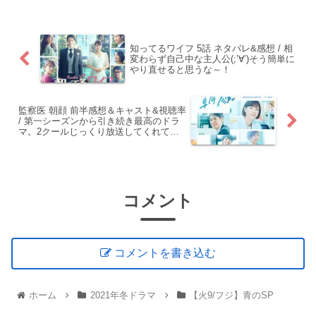
知ってるワイフ 5話 ネタバレ&感想 / 相
変わらず自己中な主人公(;’∀’)そう簡単に
やり直せると思うな～！
監察医 朝顔 前半感想＆キャスト&視聴率
/ 第一シーズンから引き続き最高のドラ
マ。2クールじっくり放送してくれて嬉
しい！！
コメント
コメントを書き込む
ホーム
2021年冬ドラマ
【火9/フジ】青のSP