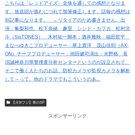
こちらは「レッドアイズ」全体を通しての感想となりま
す。放送回が進むにつれて加筆修正します。話毎の感想は
別記事になります。 ←リタイアのため書きません。出
演：亀梨和也 松下奈緒 趣里 シシド・カフカ 松村北
斗（SixTONES） 木村祐一脚本：酒井雅秋 福田哲平
まなべゆきこプロデューサー：尾上貴洋 茂山佳則（AX-
ON）チーフプロデューサー：池田健司演出：水野格 長
沼誠神奈川県警捜査分析センターというのが設立されて、
そこで働く人たちのお話。防犯カメラや監視カメラを解析
して～って、他のドラマでもこういうのあ...
【火9/フジ】青のSP
スポンサーリンク