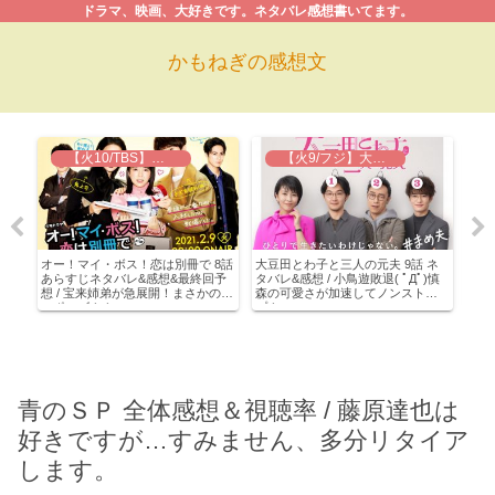
ドラマ、映画、大好きです。ネタバレ感想書いてます。
かもねぎの感想文
【火10/TBS】オー！マイ・ボス！恋は別冊で
【火9/フジ】大豆田とわ子と三人の元夫
&感
オー！マイ・ボス！恋は別冊で 8話
大豆田とわ子と三人の元夫 9話 ネ
私の
当て
あらすじネタバレ&感想&最終回予
タバレ&感想 / 小鳥遊敗退( ﾟДﾟ)慎
終回
想 / 宝来姉弟が急展開！まさかのプ
森の可愛さが加速してノンストッ
イコ
ロポーズ！！
プ！
Σ(￣
青のＳＰ 全体感想＆視聴率 / 藤原達也は
好きですが…すみません、多分リタイア
します。