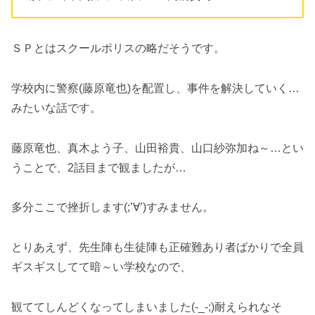
ＳＰとはスクールポリスの略だそうです。
学校内に警察(藤原竜也)を配置し、事件を解決していく…
みたいな話です。
藤原竜也、真木よう子、山田裕貴、山口紗弥加ね～…とい
うことで、2話目まで観ましたが…
多分ここで挫折します(;’∀’)すみません。
とりあえず、先生陣も生徒陣も正確難あり者ばかりで全員
ギスギスしてて暗～い学校なので、
観ててしんどくなってしまいました(-_-;)耐えられなそ