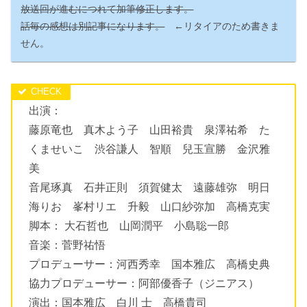
放送回が進むにつれて加筆修正します。
話毎の感想は別記事になります。
←リタイアのため書きま
せん。
出演：
藤原竜也 真木よう子 山田裕貴 泉澤祐希 た
くませいこ 渋谷謙人 智順 兒玉宣勝 金沢雅
美
音尾琢真 石井正則 須賀健太 遠藤雄弥 明日
海りお 峯村リエ 升毅 山口紗弥加 高橋克実
脚本： 大石哲也 山岡潤平 小島聡一郎
音楽：菅野祐悟
プロデューサー：河西秀幸 国本雅広 高橋史典
協力プロデューサー：阿部優香子（ジニアス）
演出：国本雅広 白川 士 高橋貴司