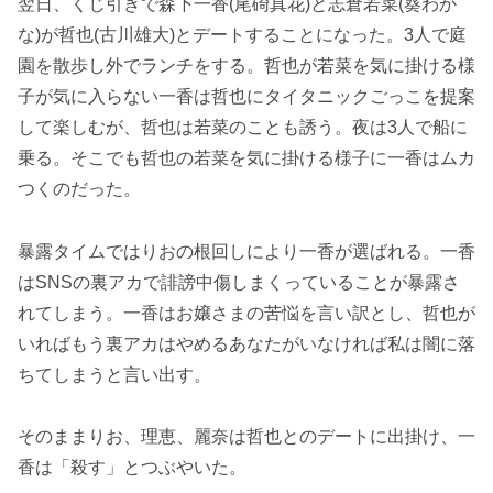
翌日、くじ引きで森下一香(尾碕真花)と志倉若菜(葵わか
な)が哲也(古川雄大)とデートすることになった。3人で庭
園を散歩し外でランチをする。哲也が若菜を気に掛ける様
子が気に入らない一香は哲也にタイタニックごっこを提案
して楽しむが、哲也は若菜のことも誘う。夜は3人で船に
乗る。そこでも哲也の若菜を気に掛ける様子に一香はムカ
つくのだった。
暴露タイムではりおの根回しにより一香が選ばれる。一香
はSNSの裏アカで誹謗中傷しまくっていることが暴露さ
れてしまう。一香はお嬢さまの苦悩を言い訳とし、哲也が
いればもう裏アカはやめるあなたがいなければ私は闇に落
ちてしまうと言い出す。
そのままりお、理恵、麗奈は哲也とのデートに出掛け、一
香は「殺す」とつぶやいた。