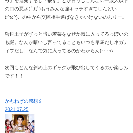
っ
」を連発するし「
殺す
」とか言うしこんなの一般人以下
の口の悪さ( ﾟДﾟ)もうみんな強キャラすぎてしんどい
(;^ω^)この中から交際相手選ばなきゃいけないのむりー。
哲也王子がずっと暗い若菜をなぜか気に入ってるっぽいの
も謎。なんか暗いし言ってることもいつも卑屈だしネガテ
ィブだし、なんで気に入ってるのかわからん(;^_^A
次回もどんな斜め上のギャグが飛び出してくるのか楽しみ
です！！
かもねぎの感想文
2021.07.25