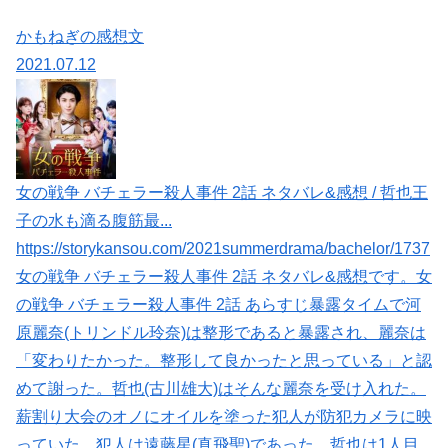
かもねぎの感想文
2021.07.12
女の戦争 バチェラー殺人事件 2話 ネタバレ&感想 / 哲也王
子の水も滴る腹筋最...
https://storykansou.com/2021summerdrama/bachelor/1737
女の戦争 バチェラー殺人事件 2話 ネタバレ&感想です。女
の戦争 バチェラー殺人事件 2話 あらすじ暴露タイムで河
原麗奈(トリンドル玲奈)は整形であると暴露され、麗奈は
「変わりたかった。整形して良かったと思っている」と認
めて謝った。哲也(古川雄大)はそんな麗奈を受け入れた。
薪割り大会のオノにオイルを塗った犯人が防犯カメラに映
っていた。犯人は遠藤星(真飛聖)であった。哲也は1人目