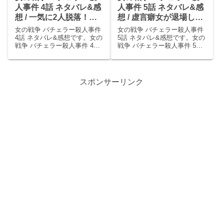
人事件 4話 ネタバレ&感
人事件 5話 ネタバレ&感
想 / 一気に2人脱落！謎
想 / 虚言癖女が退場し、
の伏線も一気にちらつか
若菜は哲也との因縁を告
女の戦争 バチェラー殺人事件
女の戦争 バチェラー殺人事件
せの回。
白！
4話 ネタバレ&感想です。女の
5話 ネタバレ&感想です。女の
戦争 バチェラー殺人事件 4話
戦争 バチェラー殺人事件 5話
あらすじ河原麗奈(トリンドル
あらすじ嶋田理恵(北原里英)は
玲奈)、嶋田理恵(北原里英)、
看護師をしていて、余命いく
一ノ瀬りお(寺本莉緒)と哲也
ばくもない伊藤という患者か
(古川雄大)の４人はテーマパー
ら殺して欲しいと何度も頼ま
スポンサーリンク
クを貸し切りデートすること
れ、麻酔を規定より少し増や
になっ...
して殺し、「あ...