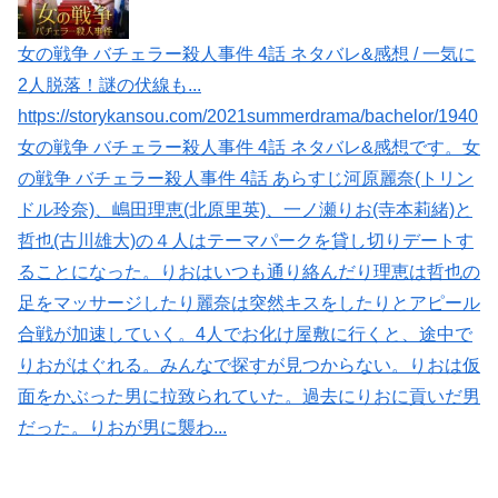
女の戦争 バチェラー殺人事件 4話 ネタバレ&感想 / 一気に
2人脱落！謎の伏線も...
https://storykansou.com/2021summerdrama/bachelor/1940
女の戦争 バチェラー殺人事件 4話 ネタバレ&感想です。女
の戦争 バチェラー殺人事件 4話 あらすじ河原麗奈(トリン
ドル玲奈)、嶋田理恵(北原里英)、一ノ瀬りお(寺本莉緒)と
哲也(古川雄大)の４人はテーマパークを貸し切りデートす
ることになった。りおはいつも通り絡んだり理恵は哲也の
足をマッサージしたり麗奈は突然キスをしたりとアピール
合戦が加速していく。4人でお化け屋敷に行くと、途中で
りおがはぐれる。みんなで探すが見つからない。りおは仮
面をかぶった男に拉致られていた。過去にりおに貢いだ男
だった。りおが男に襲わ...