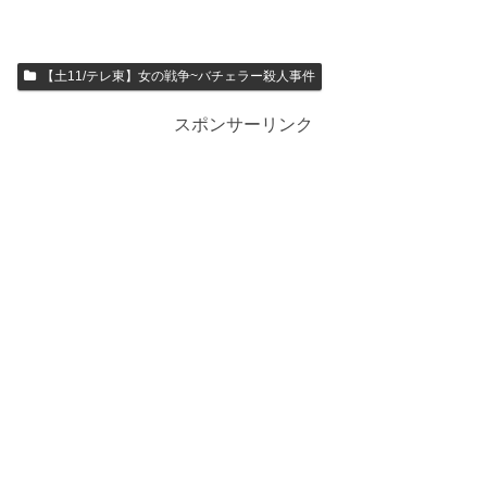
【土11/テレ東】女の戦争~バチェラー殺人事件
スポンサーリンク