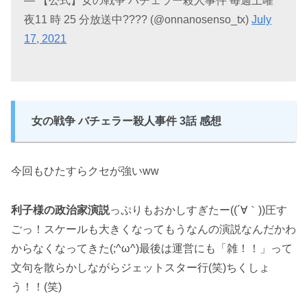
— 【公式】女の戦争 バチェラー殺人事件 毎週土曜
夜11 時 25 分放送中???? (@onnanosenso_tx)
July
17, 2021
女の戦争 バチェラー殺人事件 3話 感想
今回もひたすらクセが強いww
利子様の政治家演説
っぷりもおかしすぎたー((´∀｀))圧す
ごっ！スケールも大きくなってもうなんの演説なんだかわ
からなくなってきた(;^ω^)最後は運営にも「雑！！」って
文句を散らかしながらジェットスター行(笑)ちくしょ
う！！(笑)