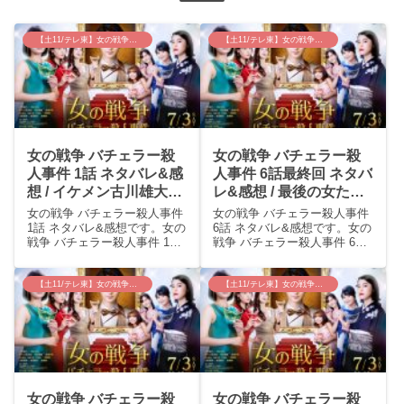
【土11/テレ東】女の戦争~バチェラー殺人事件
【土11/テレ東】女の戦争~バチェラー殺人事件
女の戦争 バチェラー殺
女の戦争 バチェラー殺
人事件 1話 ネタバレ&感
人事件 6話最終回 ネタバ
想 / イケメン古川雄大の
レ&感想 / 最後の女たち
まわりにカミソリやオノ
の怪しい行動は全部意味
女の戦争 バチェラー殺人事件
女の戦争 バチェラー殺人事件
が飛び交う展開
ナシ？？ただただ哲也王
1話 ネタバレ&感想です。女の
6話 ネタバレ&感想です。女の
戦争 バチェラー殺人事件 1話
戦争 バチェラー殺人事件 6話
子はかわいそう。
あらすじホテルの結婚式場
あらすじ哲也(古川雄大)が最後
で、新郎姿の鳴戸哲也(古川雄
の1人を選ぶ収録の日、河原麗
大)が庭園で血を流して死んで
奈(トリンドル玲奈)が部屋から
【土11/テレ東】女の戦争~バチェラー殺人事件
【土11/テレ東】女の戦争~バチェラー殺人事件
いた。彼は資産3000億円 巨
いなくなった。哲也が麗奈を
大ホテルチェーン鳴戸グルー
見つけると、「…かおり？」
プ御曹司で、...
と麗奈に...
女の戦争 バチェラー殺
女の戦争 バチェラー殺