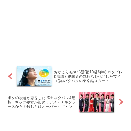
おかえりモネ46話(第10週前半) ネタバレ
&感想 / 視聴者の気持ちを代弁したマイ
コ(笑)バタバタの東京編スタート！
ボクの殺意が恋をした 3話 ネタバレ&感
想 / ギャグ要素が加速！デス・チキンレ
ースからの殺しとはオーバー・ザ・レイ
ンボウ！