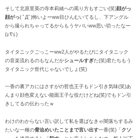
そして北原里英の寺本莉緒への罵り方もすごい(笑)
顔がっ
顔がっ
( ﾟДﾟ)怖いよーww目ひんむいてるし、下アングル
から撮られちゃってるからもうヤバいww思い切ったなー
(≧∇≦)
タイタニックごっこーww2人がやるたびにタイタニック
の音楽流れるのもなんだか
シュールすぎ
た(笑)君たちもう
タイタニック世代じゃないでしょ(笑)
一香の裏アカにはさすがの哲也王子もドン引き気味(笑)あ
んまり顔色変えない能面王子な役だけどね(笑)でもドン引
きしてるの伝わったｗ
わけのわからない言い訳して私を選ばなきゃ闇落ちするみ
たいな一種の
脅迫めいたことまで言い出す
一香(笑)「
クソ