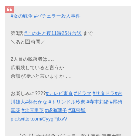
#女の戦争
#バチェラー殺人事件
第3話
#このあと夜11時25分放送
まで
＼あと1️⃣時間／
2人目の脱落者は…。
爪痕残していると言うか
余韻が凄いと言いますか…。
お楽しみに????
#テレビ東京
#ドラマ
#サタドラ
#古
川雄大
#葵わかな
#トリンドル玲奈
#寺本莉緒
#尾碕
真花
#北原里英
#成海璃子
#真飛聖
pic.twitter.com/CyygPjfxvV