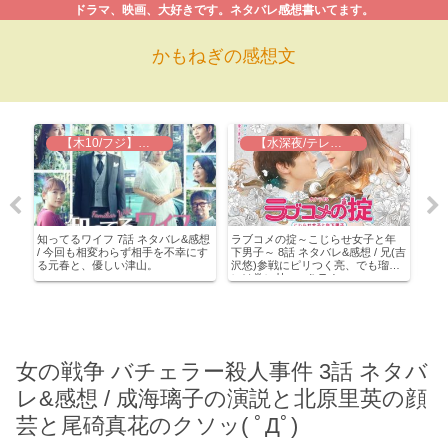
ドラマ、映画、大好きです。ネタバレ感想書いてます。
かもねぎの感想文
【木10/フジ】知ってるワイフ
【水深夜/テレ東】ラブコメの掟
話最
知ってるワイフ 7話 ネタバレ&感想
ラブコメの掟～こじらせ女子と年
ラブ
番サ
/ 今回も相変わらず相手を不幸にす
下男子～ 8話 ネタバレ&感想 / 兄(吉
下男
た
る元春と、優しい津山。
沢悠)参戦にピリつく亮、でも瑠璃
日あ
には常に甘い～(≧∇≦)
お部
女の戦争 バチェラー殺人事件 3話 ネタバ
レ&感想 / 成海璃子の演説と北原里英の顔
芸と尾碕真花のクソッ( ﾟДﾟ)