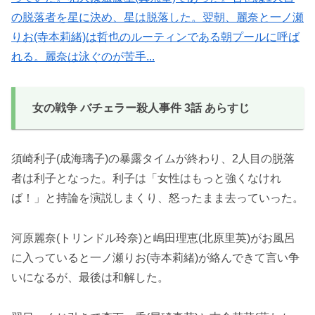
の脱落者を星に決め、星は脱落した。翌朝、麗奈と一ノ瀬
りお(寺本莉緒)は哲也のルーティンである朝プールに呼ば
れる。麗奈は泳ぐのが苦手...
女の戦争 バチェラー殺人事件 3話 あらすじ
須崎利子(成海璃子)の暴露タイムが終わり、2人目の脱落
者は利子となった。利子は「女性はもっと強くなけれ
ば！」と持論を演説しまくり、怒ったまま去っていった。
河原麗奈(トリンドル玲奈)と嶋田理恵(北原里英)がお風呂
に入っていると一ノ瀬りお(寺本莉緒)が絡んできて言い争
いになるが、最後は和解した。