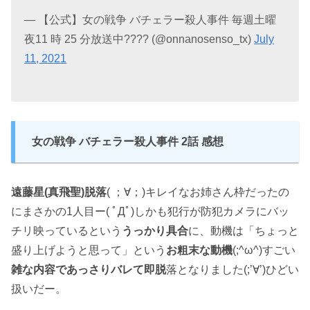
— 【公式】女の戦争 バチェラー殺人事件 毎週土曜
夜11 時 25 分放送中???? (@onnanosenso_tx)
July
11, 2021
女の戦争 バチェラー殺人事件 2話 感想
遠藤星(真飛聖)脱落
( ；∀；)キレイなお姉さん枠だったの
にまさかの1人目ー( ﾟДﾟ)しかも犯行が防犯カメラにバッ
チリ映っているという
うっかり具合
に、動機は「ちょっと
盛り上げようと思って」という
お粗末な動機
(;^ω^)すごい
雑な内容であっさりバレて即脱
落となりました(;’∀’)ひどい
扱いだー。