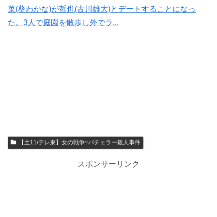
菜(葵わかな)が哲也(古川雄大)とデートすることになっ
た。3人で庭園を散歩し外でラ...
【土11/テレ東】女の戦争~バチェラー殺人事件
スポンサーリンク