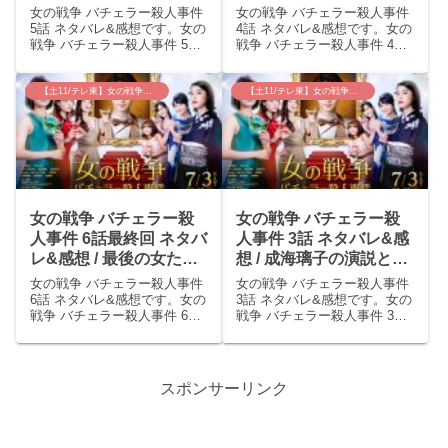
若菜は哲也との因縁を告
の伏線も一気にちらつか
女の戦争 バチェラー殺人事件
女の戦争 バチェラー殺人事件
白！
せの回。
5話 ネタバレ&感想です。女の
4話 ネタバレ&感想です。女の
戦争 バチェラー殺人事件 5話
戦争 バチェラー殺人事件 4話
あらすじ嶋田理恵(北原里英)は
あらすじ河原麗奈(トリンドル
看護師をしていて、余命いく
玲奈)、嶋田理恵(北原里英)、
ばくもない伊藤という患者か
一ノ瀬りお(寺本莉緒)と哲也
【土11/テレ東】女の戦争~バチェラー殺人事件
【土11/テレ東】女の戦争~バチェラー殺人事件
ら殺して欲しいと何度も頼ま
(古川雄大)の４人はテーマパー
れ、麻酔を規定より少し増や
クを貸し切りデートすること
して殺し、「あ...
になっ...
女の戦争 バチェラー殺
女の戦争 バチェラー殺
人事件 6話最終回 ネタバ
人事件 3話 ネタバレ&感
レ&感想 / 最後の女たち
想 / 成海璃子の演説と北
の怪しい行動は全部意味
原里英の顔芸と尾碕真花
女の戦争 バチェラー殺人事件
女の戦争 バチェラー殺人事件
ナシ？？ただただ哲也王
のクソッ( ﾟДﾟ)
6話 ネタバレ&感想です。女の
3話 ネタバレ&感想です。女の
戦争 バチェラー殺人事件 6話
戦争 バチェラー殺人事件 3話
子はかわいそう。
あらすじ哲也(古川雄大)が最後
あらすじ須崎利子(成海璃子)の
の1人を選ぶ収録の日、河原麗
暴露タイムが終わり、2人目の
奈(トリンドル玲奈)が部屋から
脱落者は利子となった。利子
いなくなった。哲也が麗奈を
は「女性はもっと強くなけれ
スポンサーリンク
見つけると、「…かおり？」
ば！」と持論を演説しまく
と麗奈に...
り、怒ったまま...