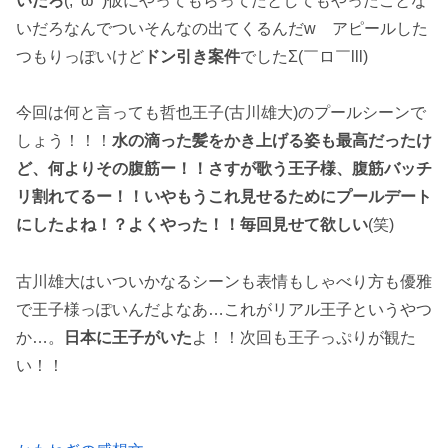
いだろ
(;^ω^)仮にやってもらってたとしてもやったことな
いだろなんでついそんなの出てくるんだw アピールした
つもりっぽいけど
ドン引き案件
でしたΣ(￣ロ￣lll)
今回は何と言っても哲也王子(古川雄大)のプールシーンで
しょう！！！
水の滴った髪をかき上げる姿も最高だったけ
ど、何よりその腹筋ー！！さすが歌う王子様、腹筋バッチ
リ割れてるー！！いやもうこれ見せるためにプールデート
にしたよね！？よくやった！！毎回見せて欲しい
(笑)
古川雄大はいついかなるシーンも表情もしゃべり方も優雅
で王子様っぽいんだよなあ…これがリアル王子というやつ
か…。
日本に王子がいた
よ！！次回も王子っぷりが観た
い！！