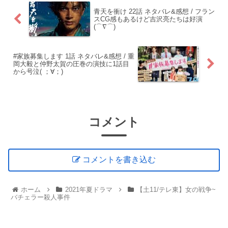
青天を衝け 22話 ネタバレ&感想 / フラン
スCG感もあるけど吉沢亮たちは好演
(⌒∇⌒)
#家族募集します 1話 ネタバレ&感想 / 重
岡大毅と仲野太賀の圧巻の演技に1話目
から号泣( ；∀；)
コメント
コメントを書き込む
ホーム
2021年夏ドラマ
【土11/テレ東】女の戦争~
バチェラー殺人事件