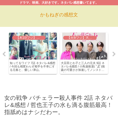
ドラマ、映画、大好きです。ネタバレ感想書いてます。
かもねぎの感想文
【木10/フジ】知ってるワイフ
【火9/フジ】大豆田とわ子と三人の元夫
年
知ってるワイフ 7話 ネタバレ&感想
大豆田とわ子と三人の元夫 9話 ネ
ラブ
&感
/ 今回も相変わらず相手を不幸にす
タバレ&感想 / 小鳥遊敗退( ﾟДﾟ)慎
下男
さい
る元春と、優しい津山。
森の可愛さが加速してノンストッ
チュ
ん
プ！
悠が
女の戦争 バチェラー殺人事件 2話 ネタバ
レ&感想 / 哲也王子の水も滴る腹筋最高！
指舐めはナシだわー。