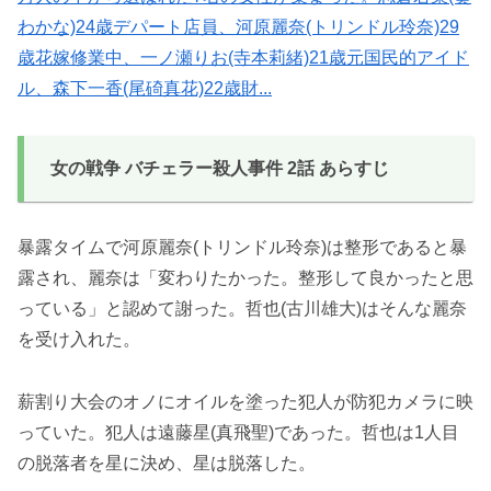
わかな)24歳デパート店員、河原麗奈(トリンドル玲奈)29
歳花嫁修業中、一ノ瀬りお(寺本莉緒)21歳元国民的アイド
ル、森下一香(尾碕真花)22歳財...
女の戦争 バチェラー殺人事件 2話 あらすじ
暴露タイムで河原麗奈(トリンドル玲奈)は整形であると暴
露され、麗奈は「変わりたかった。整形して良かったと思
っている」と認めて謝った。哲也(古川雄大)はそんな麗奈
を受け入れた。
薪割り大会のオノにオイルを塗った犯人が防犯カメラに映
っていた。犯人は遠藤星(真飛聖)であった。哲也は1人目
の脱落者を星に決め、星は脱落した。