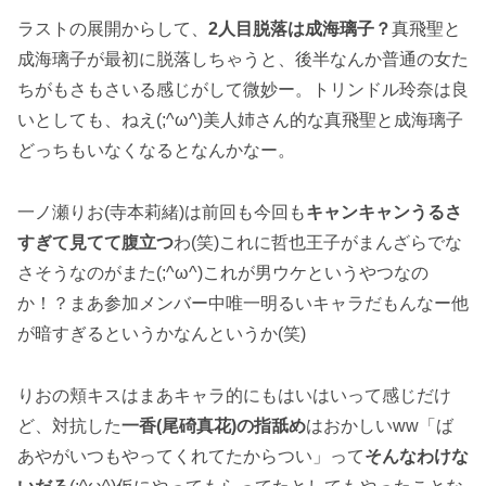
ラストの展開からして、
2人目脱落は成海璃子？
真飛聖と
成海璃子が最初に脱落しちゃうと、後半なんか普通の女た
ちがもさもさいる感じがして微妙ー。トリンドル玲奈は良
いとしても、ねえ(;^ω^)美人姉さん的な真飛聖と成海璃子
どっちもいなくなるとなんかなー。
一ノ瀬りお(寺本莉緒)は前回も今回も
キャンキャンうるさ
すぎて見てて腹立つ
わ(笑)これに哲也王子がまんざらでな
さそうなのがまた(;^ω^)これが男ウケというやつなの
か！？まあ参加メンバー中唯一明るいキャラだもんなー他
が暗すぎるというかなんというか(笑)
りおの頬キスはまあキャラ的にもはいはいって感じだけ
ど、対抗した
一香(尾碕真花)の指舐め
はおかしいww「ば
あやがいつもやってくれてたからつい」って
そんなわけな