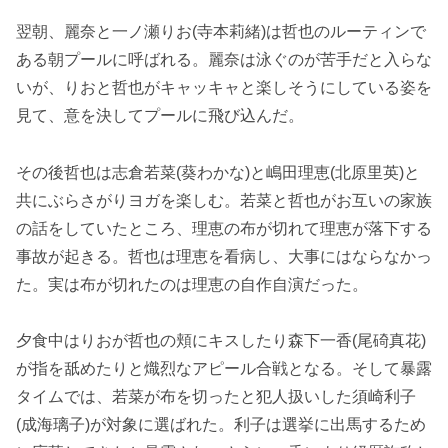
翌朝、麗奈と一ノ瀬りお(寺本莉緒)は哲也のルーティンで
ある朝プールに呼ばれる。麗奈は泳ぐのが苦手だと入らな
いが、りおと哲也がキャッキャと楽しそうにしている姿を
見て、意を決してプールに飛び込んだ。
その後哲也は志倉若菜(葵わかな)と嶋田理恵(北原里英)と
共にぶらさがりヨガを楽しむ。若菜と哲也がお互いの家族
の話をしていたところ、理恵の布が切れて理恵が落下する
事故が起きる。哲也は理恵を看病し、大事にはならなかっ
た。実は布が切れたのは理恵の自作自演だった。
夕食中はりおが哲也の頬にキスしたり森下一香(尾碕真花)
が指を舐めたりと熾烈なアピール合戦となる。そして暴露
タイムでは、若菜が布を切ったと犯人扱いした須崎利子
(成海璃子)が対象に選ばれた。利子は選挙に出馬するため