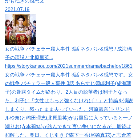
かもねぎの感想文
2021.07.19
女の戦争 バチェラー殺人事件 3話 ネタバレ&感想 / 成海璃
子の演説と北原里英...
https://storykansou.com/2021summerdrama/bachelor/1861
女の戦争 バチェラー殺人事件 3話 ネタバレ&感想です。女
の戦争 バチェラー殺人事件 3話 あらすじ須崎利子(成海璃
子)の暴露タイムが終わり、2人目の脱落者は利子となっ
た。利子は「女性はもっと強くなければ！」と持論を演説
しまくり、怒ったまま去っていった。河原麗奈(トリンド
ル玲奈)と嶋田理恵(北原里英)がお風呂に入っていると一ノ
瀬りお(寺本莉緒)が絡んできて言い争いになるが、最後は
和解した。翌日、くじ引きで森下一香(尾碕真花)と志倉若