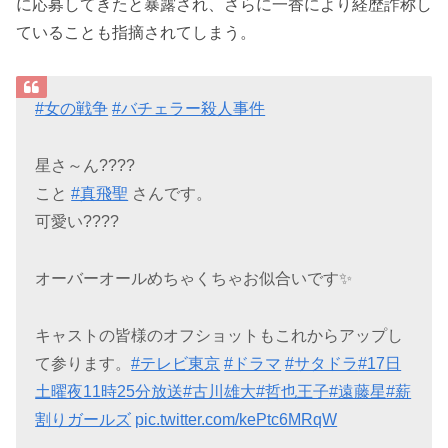
に応募してきたと暴露され、さらに一香により経歴詐称し
ていることも指摘されてしまう。
#女の戦争
#バチェラー殺人事件
星さ～ん????
こと
#真飛聖
さんです。
可愛い????
オーバーオールめちゃくちゃお似合いです✨
キャストの皆様のオフショットもこれからアップし
て参ります。
#テレビ東京
#ドラマ
#サタドラ
#17日
土曜夜11時25分放送
#古川雄大
#哲也王子
#遠藤星
#薪
割りガールズ
pic.twitter.com/kePtc6MRqW