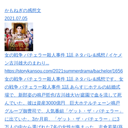
かもねぎの感想文
2021.07.05
女の戦争 バチェラー殺人事件 1話 ネタバレ&感想 / イケメ
ン古川雄大のまわり...
https://storykansou.com/2021summerdrama/bachelor/1656
女の戦争 バチェラー殺人事件 1話 ネタバレ&感想です。女
の戦争 バチェラー殺人事件 1話 あらすじホテルの結婚式
場で、新郎姿の鳴戸哲也(古川雄大)が庭園で血を流して死
んでいた。彼は資産3000億円 巨大ホテルチェーン鳴戸
グループ御曹司で、人気番組「ゲット・ザ・バチェラー」
に出ていた。3か月前、「ゲット・ザ・バチェラー」に3
万人の中から選ばれた7名の女性が集まった。志倉若菜(葵