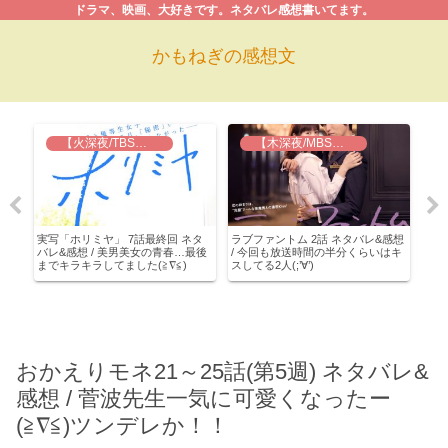
ドラマ、映画、大好きです。ネタバレ感想書いてます。
かもねぎの感想文
【火深夜/TBS】実写 ホリミヤ
【木深夜/MBS】ラブファントム
年
実写「ホリミヤ」 7話最終回 ネタ
ラブファントム 2話 ネタバレ&感想
ラブ
&感
バレ&感想 / 美男美女の青春…最後
/ 今回も放送時間の半分くらいはキ
下男
さい
までキラキラしてました(≧∇≦)
スしてる2人(;’∀’)
に濡
ん
いけ
おかえりモネ21～25話(第5週) ネタバレ&
感想 / 菅波先生一気に可愛くなったー
(≧∇≦)ツンデレか！！