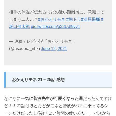
相手の体温が伝わるほどの近い距離感に、意識して
しまう二人…？
#おかえりモネ
#朝ドラ
#清原果耶
#
坂口健太郎
pic.twitter.com/g33UdI9vv1
— 連続テレビ小説「おかえりモネ」
(@asadora_nhk)
June 18, 2021
おかえりモネ 21～25話 感想
なになに
一気に菅波先生が可愛くなった週
だったんですけ
ど！！21話はほとんどがモネと菅波がバスに乗ってるシ
ーンだけだったし(笑)すごい時間の使い方だー。バスから