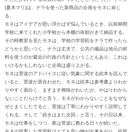
(夏木マリ)は、ナラを使った新商品の企画をモネに命じ
る。
モネはアイデアが思い浮かばず悩んでいるとき、以前林間
学校に来てくれた小学校から本棚の依頼がきて納品する。
その時教室を見たモネは、学校の学習机をナラで作ったら
どうかと思いつく。ナラは丈夫で、公共の備品は地元の材
料を使うのが最近の行政の方針ということもあり、これは
いけるかもしれないと企画は盛り上がる。
モネは菅波のアドバイスに従い気象に関する絵本を読んで
いると、菅波が居合わせた。モネは絵本は参考書よりわか
りやすく面白く、ますます興味がわいたが、やはりわから
ないことだらけでと言う。モネがわからないことをなぜな
ぜとまくしたてると、菅波は丁寧にわかりやすく説明して
くれる。そして「続きはまた次回」と言う。その日以来、
モネは仕事をしつつ、夜は菅波に教わる日々が続いた。
モネの提案した学習机はとても良い物が出来あがり、役所