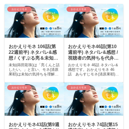
おかえりモネ
おかえりモネ
おかえりモネ 106話(第
おかえりモネ46話(第10
22週前半) ネタバレ&感
週前半) ネタバレ&感想 /
想 / くすぶる亮＆未知、
視聴者の気持ちを代弁し
順調なモネ＆菅波先生
たマイコ(笑)バタバタの
未知(蒔田彩珠)は「亮くんと話
おかえりモネ 46話 ネタバレ&
東京編スタート！
したい。」と言い、モネ(清原
感想です。おかえりモネ 46
果耶)は未知の気持ちを理解す
話 あらすじモネ(清原果耶)は
る。そこに亮(永瀬廉)と新次
上京し、古い銭湯をリノベー
(浅野忠信)が訪れた。亮は「こ
ションしたシェアハウスへ行
の前はきついこと言った」と
く。大家の井上菜津(マイコ)は
おかえりモネ
おかえりモネ
謝り、モネは「わかってるか
歓迎してくれた。明日面接を
ら。言ってくれて良かった」
受けるというモネに菜津は
と受け入れた。
「まだ受かってない...
おかえりモネ43話(第9週
おかえりモネ 74話(第15