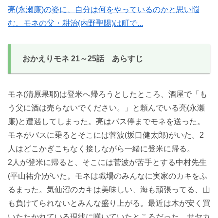
亮(永瀬廉)の姿に、自分は何をやっているのかと思い悩
む。モネの父・耕治(内野聖陽)は町で...
おかえりモネ 21～25話 あらすじ
モネ(清原果耶)は登米へ帰ろうとしたところ、酒屋で「も
う父に酒は売らないでください。」と頼んでいる亮(永瀬
廉)と遭遇してしまった。亮はバス停までモネを送った。
モネがバスに乗るとそこには菅波(坂口健太郎)がいた。2
人はどこかぎこちなく接しながら一緒に登米に帰る。
2人が登米に帰ると、そこには菅波が苦手とする中村先生
(平山祐介)がいた。モネは職場のみんなに実家のカキをふ
るまった。気仙沼のカキは美味しい、海も頑張ってる、山
も負けてられないとみんな盛り上がる。最近は木が安く買
いたたかれている現状に嘆いていたところだった。サヤカ