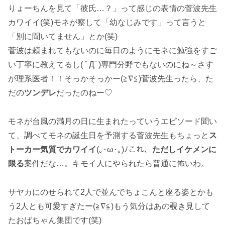
りょーちんを見て「彼氏…？」って感じの表情の菅波先生
カワイイ(笑)モネが察して「幼なじみです」って言うと
「別に聞いてません」とか(笑)
菅波は頼まれてもないのに毎日のようにモネに勉強をすご
い丁寧に教えてるし( ﾟДﾟ)専門分野でもないのにね～さす
が理系医者！！そっかそっかー(≧∇≦)菅波先生ったら、た
だの
ツンデレ
だったのねー♡
モネが台風の満月の日に生まれたっていうエピソード聞い
て、調べてモネの誕生日を予測する菅波先生もちょっと
ス
トーカー気質でカワイイ
(｡･ω･｡)ﾉこれ、
ただしイケメンに
限る
案件だな…。キモイ人にやられたら普通に怖いわ。
サヤカにのせられて2人で並んでちょこんと座る姿とかも
う2人とも可愛すぎたー(≧∇≦)もう気分はあの覗き見して
たおばちゃん集団です(笑)