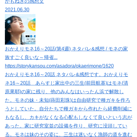
かもねぎの感想文
2021.06.30
おかえりモネ16～20話(第4週) ネタバレ&感想 / モネの家
族すごく良いな～帰省...
https://storykansou.com/asadora/okaerimone/1620
おかえりモネ16～20話 ネタバレ&感想です。おかえりモ
ネ16～20話 あらすじ家出中の三生(前田航基)はモネ(清
原果耶)の家に残り、他のみんなはいったん浜で解散し
た。モネの妹・未知(蒔田彩珠)は自由研究で種ガキを作ろ
うとしていた。自分たちで種ガキから作れたら経費削減に
もなるし、カキがなくなる心配もしなくて良いという志が
あった。家に研究室並の設備を作り、研究に没頭してい
る。モネは妹のその姿に、三生は迷いなく漁師の道を進む