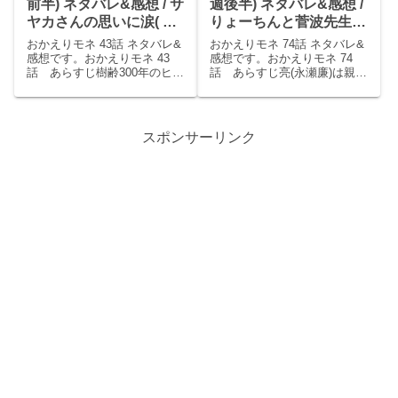
前半) ネタバレ&感想 / サ
週後半) ネタバレ&感想 /
ヤカさんの思いに涙( ；
りょーちんと菅波先生の
∀；)菅波先生は今日も手
バチバチ対面！初デート
おかえりモネ 43話 ネタバレ&
おかえりモネ 74話 ネタバレ&
が出せず。
もサメ推しな菅波先生
感想です。おかえりモネ 43
感想です。おかえりモネ 74
話 あらすじ樹齢300年のヒバ
話 あらすじ亮(永瀬廉)は親方
(≧∇≦)
は無事に伐採された。サヤカ
に連れられて築地に来た。亮
(夏木マリ)は「ありがとうござ
はモネ(清原果耶)に「まだ(モ
いました。」と感謝を伝え
ネの出た)テレビ見てないや」
る。残る保管場所の問題だっ
と嘘をつく。モネは亮の様子
スポンサーリンク
たが、モネ(清原果耶)は水害を
が何かおかしいと気にかけ
もう数百年受け...
る。亮が「あのさ...