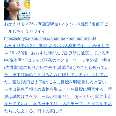
おかえりモネ26～30話(第6週) ネタバレ&感想 / 名前アピ
ールしちゃうカワイイ...
https://storykansou.com/asadora/okaerimone/1634
おかえりモネ 26～30話 ネタバレ&感想です。おかえりモ
ネ 26～30話 あらすじ肺がんで診療所に通院している田
中(塚本晋也)はジャズ喫茶のマスターで、モネの父・耕治
(内野聖陽)の知り合いでモネ(清原果耶)のことも知ってい
た。田中は病のことはみんなに隠して明るく生活してい
た。菅波(坂口健太郎)はモネに目標を明確化しろと言い、
モネは気象予報士の資格を取ることを目標に明言する。菅
波は試験はスケジュールが大事だと、あっという間に予定
をたてていく。ある日田中は、店のテーブルとイスをモネ
たちに注文する。田中の家に行...