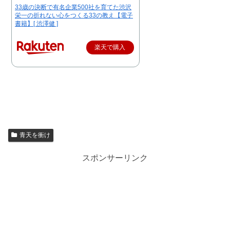
33歳の決断で有名企業500社を育てた渋沢
栄一の折れない心をつくる33の教え【電子
書籍】[ 渋澤健 ]
楽天で購入
青天を衝け
スポンサーリンク