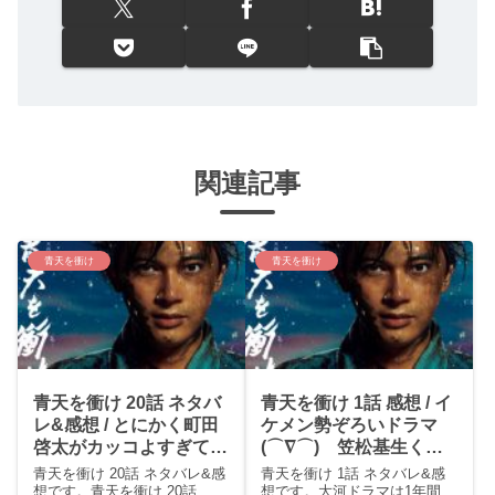
関連記事
青天を衝け
青天を衝け
青天を衝け 20話 ネタバ
青天を衝け 1話 感想 / イ
レ&感想 / とにかく町田
ケメン勢ぞろいドラマ
啓太がカッコよすぎて永
(⌒∇⌒) 笠松基生くん
久保存版！
良かった！
青天を衝け 20話 ネタバレ&感
青天を衝け 1話 ネタバレ&感
想です。青天を衝け 20話
想です。大河ドラマは1年間、