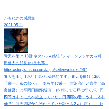
かもねぎの感想文
2021.05.11
青天を衝け 13話 ネタバレ&感想 / ディーンフジオカ＆町
田啓太の顔見せ♪長七郎...
https://storykansou.com/taiga/seitenwotsuke/967
青天を衝け 13話 ネタバレ&感想です。青天を衝け 13話
「栄一、京の都へ」 あらすじ栄一（吉沢亮）と喜作（高
良健吾）は平岡円四郎(堤真一)を頼って江戸に行くが、円
四郎はすでに京へ旅立っていた。円四郎の妻・やす（木村
佳乃）は円四郎から預かっていた証文を2人に渡す。これ