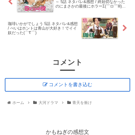
～ 5話 ネタバレ&感想 / 終始切なかった
のにまさかの最後にホラーΣ(￣ロ￣lll)な
ぜ家の中に！？
珈琲いかがでしょう 5話 ネタバレ&感想
/ ぺいはホントは青山が大好き！でイイ
奴だった(⌒∇⌒)
コメント
コメントを書き込む
ホーム
大河ドラマ
青天を衝け
かもねぎの感想文