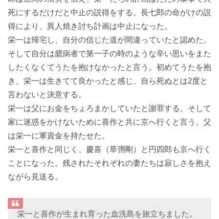
死にするだけだと中止の説得をする。長七郎の命がけの説
得により、異人焼き討ち計画は中止になった。
栄一は帰宅し、自分の信じた道が間違っていたと認めた。
そして自分は臆病者で第一子の時のような辛い思いをまた
したくなくてうたを抱けなかったと言う。初めてうたを抱
き、栄一は生きてて良かったと感じ、自ら死ぬとは2度と
言わないと決意する。
栄一は父にお金をちょろまかしていたと謝罪する。そして
家に迷惑をかけないために喜作と共に京へ行くと言う。父
は栄一に軍資金を持たせた。
栄一と喜作と同じく、慶喜（草彅剛）と円四郎も京へ行く
ことになった。残されたそれぞれの妻たちは寂しさを抱え
ながら見送る。
栄一と喜作が生まれ育った血洗島を旅立ちました。