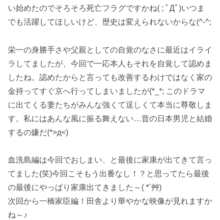
い始めたのでそろそろ死亡フラグですかね( ; ﾟДﾟ)いつま
でも活躍してほしいけど、歴史は変えられないからな(^-^;
栄一の身勝手さや父親としての自覚のなさに最近はイライ
ラしてましたが、今回で一応本人もそれを自覚して認めま
したね。認めたからと言っても改善するわけではなく家の
金持ってすぐ京へ行ってしまいましたが(*_*; このドラマ
に出てくる妻たちがみんな強くて逞しくて本当に尊敬しま
す。私にはあんな風に振る舞えない…昔の日本男児と結婚
するの嫌だ(*>д<)
血洗島編は今回でおしまい、と最後に家康が出てきて言っ
てました(笑)今回こそもう出番なし！？と思ってたら最後
の最後にやっぱり家康出てきました～( *´艸)
次回から一橋家臣編！田舎より華やかな映像が見れますか
ね～♪