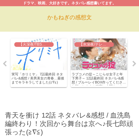
ドラマ、映画、大好きです。ネタバレ感想書いてます。
かもねぎの感想文
【火深夜/TBS】実写 ホリミヤ
【水深夜/テレ東】ラブコメの掟
ドラ
実写「ホリミヤ」 7話最終回 ネタ
ラブコメの掟～こじらせ女子と年
実写
 え、
バレ&感想 / 美男美女の青春…最後
下男子～ 12話最終回 ネタバレ&感
想 
解
までキラキラしてました(≧∇≦)
想 / ブルーレイBOX作ってください
馬が
エ
お願いします！確実に小関きゅん
(;
にハマれるドラマでした(≧∇≦)
青天を衝け 12話 ネタバレ&感想 / 血洗島
編終わり！次回から舞台は京へ♪長七郎頑
張った(≧∇≦)