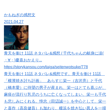
かもねぎの感想文
2021.04.27
青天を衝け 11話 ネタバレ&感想 / 千代ちゃんの献身に涙(
；∀；)慶喜おかえり...
https://storykansou.com/taiga/seitenwotsuke/778
青天を衝け 11話 ネタバレ&感想です。青天を衝け 11話
「横濱焼き討ち計画」 あらすじ栄一（吉沢亮）と千代
（橋本愛）に待望の男子が産まれ、栄一はとても喜ぶが、
麻疹が流行り乳児のうちに亡くなってしまい、栄一も千代
も悲しみにくれる。惇忠（田辺誠一）を中心として、栄一
と喜作（高良健吾）も加わり、横浜を焼き払い異人を一掃