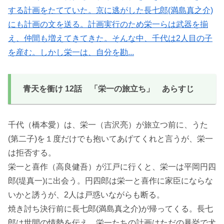
する計画をたてていた。京に逃がした長七郎(満島真之介)
にも計画の文を送る。計画実行のため栄一らは武器を揃
え、仲間も増えてきてきた。そんな中、千代は2人目の子
を産む。しかし栄一は、自分を勘...
青天を衝け 12話 「栄一の旅立ち」 あらすじ
千代（橋本愛）は、栄一（吉沢亮）が旅立つ前に、うた
(第二子)を１度だけでも抱いてあげてくれと言うが、栄一
は拒否する。
栄一と喜作（高良健吾）が江戸に行くと、栄一は平岡円四
郎(堤真一)に出会う。円四郎は栄一と喜作に家臣にならな
いかと誘うが、2人は戸惑いながらも断る。
焼き討ち決行前に長七郎(満島真之介)が帰ってくる。長七
郎は世間の情勢を伝え、栄一たちの計画はただの暴挙で犬