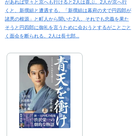
があれば堂々と京へも行けると2人は喜ぶ。2人が京へ行
くと、新撰組と遭遇する。「新撰組は幕府の犬で円四郎が
諸悪の根源」と町人から聞いた2人。それでも忠義を果た
そうと円四郎に御礼を言うために会おうとするがことごと
く面会を断られる。2人は長七郎...