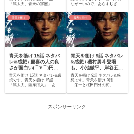
「篤太夫、青天の霹靂」 あ
ながーいので、あらすじざっ
らすじ家茂（磯村勇斗）が亡
くりのみにしておきます(;^ω^)
くなり、次期将軍は慶喜（草
青天を衝け 1話 あらすじ冒
彅剛）しかいない状態となっ
頭に渋沢栄一(吉沢亮)と渋沢喜
青天を衝け
青天を衝け
た。篤太夫（吉沢亮）は「今
作(高良健吾)が徳川慶喜（草彅
将軍になっても、国中の非難
剛）を追いかけて対面するシ
を一身に背負うだけ」と建...
ーンがあ...
青天を衝け 15話 ネタバ
青天を衝け 9話 ネタバレ
レ&感想 / 慶喜の人の良
&感想 / 磯村勇斗登場
さが面白い(⌒∇⌒)円四
も、小池徹平、岸谷五
郎に死亡フラグ( ；∀；)
朗、竹中直人退場( ；
青天を衝け 15話 ネタバレ&感
青天を衝け 9話 ネタバレ&感
∀；)入れ替わり激しい大
想です。青天を衝け 15話
想です。青天を衝け 9話
「篤太夫、薩摩潜入」 あら
「栄一と桜田門外の変」 あ
河です。
すじ栄一（吉沢亮）と喜作
らすじ栄一（吉沢 亮）と千代
（高良健吾）は初めて武士と
（橋本 愛）が新婚仲良く畑仕
して給料をもらい、円四郎
事をしていると、すっかり風
（堤真一）から新しい名前を
貌の変わった長七郎(満島真之
スポンサーリンク
いただいた。栄一は篤太夫、
介)が江戸から一時帰宅してく
喜作は成一郎と名乗ることに
る。長七郎は井伊直弼...
な...