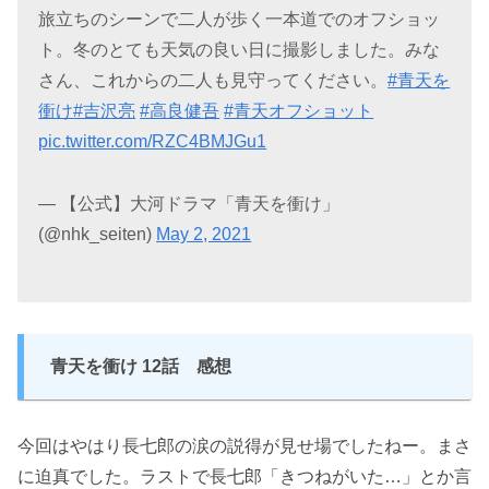
旅立ちのシーンで二人が歩く一本道でのオフショッ
ト。冬のとても天気の良い日に撮影しました。みな
さん、これからの二人も見守ってください。
#青天を
衝け
#吉沢亮
#高良健吾
#青天オフショット
pic.twitter.com/RZC4BMJGu1
— 【公式】大河ドラマ「青天を衝け」
(@nhk_seiten)
May 2, 2021
青天を衝け 12話 感想
今回はやはり長七郎の涙の説得が見せ場でしたねー。まさ
に迫真でした。ラストで長七郎「きつねがいた…」とか言