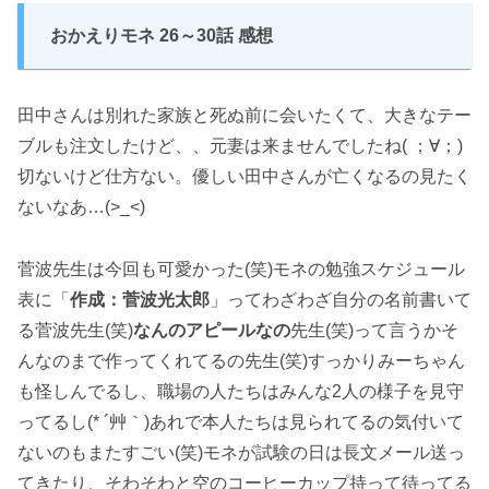
おかえりモネ 26～30話 感想
田中さんは別れた家族と死ぬ前に会いたくて、大きなテー
ブルも注文したけど、、元妻は来ませんでしたね( ；∀；)
切ないけど仕方ない。優しい田中さんが亡くなるの見たく
ないなあ…(>_<)
菅波先生は今回も可愛かった(笑)モネの勉強スケジュール
表に「
作成：菅波光太郎
」ってわざわざ自分の名前書いて
る菅波先生(笑)
なんのアピールなの
先生(笑)って言うかそ
んなのまで作ってくれてるの先生(笑)すっかりみーちゃん
も怪しんでるし、職場の人たちはみんな2人の様子を見守
ってるし(* ´艸｀)あれで本人たちは見られてるの気付いて
ないのもまたすごい(笑)モネが試験の日は長文メール送っ
てきたり、そわそわと空のコーヒーカップ持って待ってる