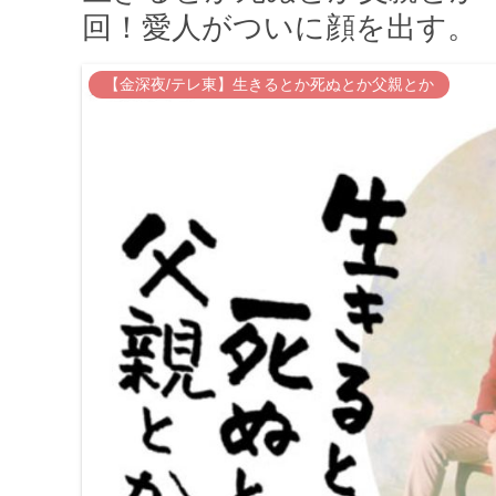
回！愛人がついに顔を出す。
【金深夜/テレ東】生きるとか死ぬとか父親とか