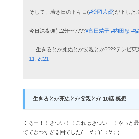
そして、若き日のトキコ(
#松岡茉優
)が下した
今日深夜0時12分〜????
#富田靖子
#内田慈
#
— 生きるとか死ぬとか父親とか????テレビ東京????第
11, 2021
生きるとか死ぬとか父親とか 10話 感想
ぐあー！！きつい！！これはきつい！！やっと最
ててきつすぎる回でした( ；∀；)( ；∀；)