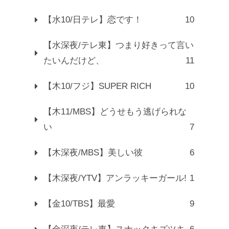
【水10/日テレ】恋です！
10
【水深夜/テレ東】つまり好きって言い
たいんだけど、
11
【木10/フジ】SUPER RICH
10
【木11/MBS】どうせもう逃げられな
い
7
【木深夜/MBS】美しい彼
6
【木深夜/YTV】アンラッキーガール!
1
【金10/TBS】最愛
9