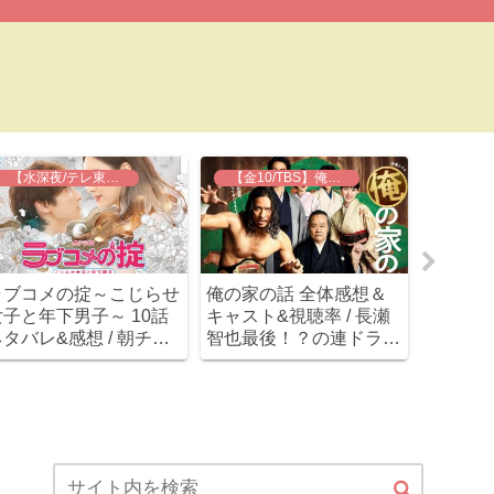
【月11/テレ東】夫よ、死んでくれないか
【水深夜/テレ東】ラブコメの掟
夫よ、死んでくれないか
ラブコメの掟～こじらせ
オー！
(実写ドラマ)1話ネタバ
女子と年下男子～ 12話
別冊で 
レ&感想 /全員演技上手
最終回 ネタバレ&感想 /
バレ&感
くていい感じに不気味な
ブルーレイBOX作ってく
宝来姉
世界
ださいお願いします！確
かのプ
実に小関きゅんにハマれ
るドラマでした(≧∇≦)