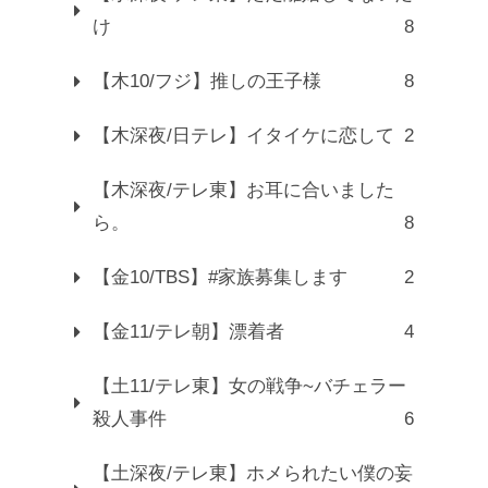
け
8
【木10/フジ】推しの王子様
8
【木深夜/日テレ】イタイケに恋して
2
【木深夜/テレ東】お耳に合いました
ら。
8
【金10/TBS】#家族募集します
2
【金11/テレ朝】漂着者
4
【土11/テレ東】女の戦争~バチェラー
殺人事件
6
【土深夜/テレ東】ホメられたい僕の妄