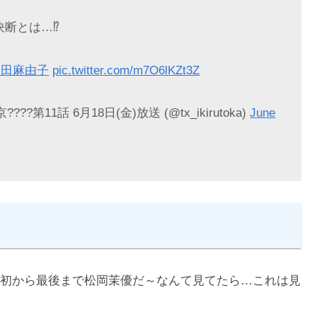
決断とは…⁉️
福田麻由子
pic.twitter.com/m7O6lKZt3Z
11話 6月18日(金)放送 (@tx_ikirutoka)
June
初から最後まで松岡茉優だ～なんて見てたら…これは見