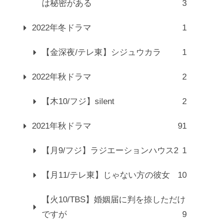
は秘密がある
3
2022年冬ドラマ
1
【金深夜/テレ東】シジュウカラ
1
2022年秋ドラマ
2
【木10/フジ】silent
2
2021年秋ドラマ
91
【月9/フジ】ラジエーションハウス2
1
【月11/テレ東】じゃない方の彼女
10
【火10/TBS】婚姻届に判を捺しただけ
ですが
9