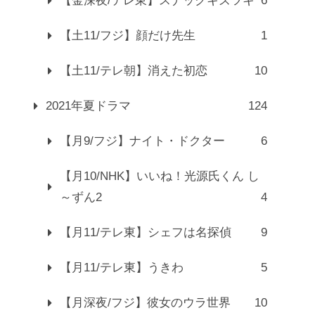
【金深夜/テレ東】スナックキズツキ
6
【土11/フジ】顔だけ先生
1
【土11/テレ朝】消えた初恋
10
2021年夏ドラマ
124
【月9/フジ】ナイト・ドクター
6
【月10/NHK】いいね！光源氏くん し
～ずん2
4
【月11/テレ東】シェフは名探偵
9
【月11/テレ東】うきわ
5
【月深夜/フジ】彼女のウラ世界
10