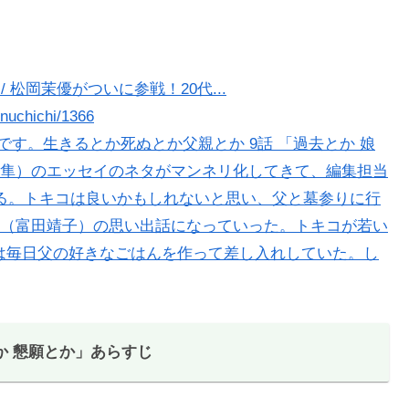
 松岡茉優がついに参戦！20代...
inuchichi/1366
です。生きるとか死ぬとか父親とか 9話 「過去とか 娘
隼）のエッセイのネタがマンネリ化してきて、編集担当
る。トキコは良いかもしれないと思い、父と墓参りに行
（富田靖子）の思い出話になっていった。トキコが若い
母は毎日父の好きなごはんを作って差し入れしていた。し
か 懇願とか」あらすじ