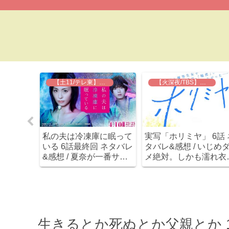
】俺の家の話
【木深夜/MBS】美しい彼
【木11/MBS】どうせもう逃げられない
体感想＆
美しい彼(実写ドラマ) 6
どうせもう逃げられな
/ 長瀬
話最終回ネタバレ&感想
(実写ドラマ) 9話最終
連ドラ。
/ ハッピーエンド万歳！
ネタバレ&感想 / え、
しかな
予想より刺激的なラスト
後は霊が出てきて拓己
で攻めてました( ﾟДﾟ)
闇が解決展開！？とり
えずハッピーエンド(笑
生きるとか死ぬとか父親とか 1