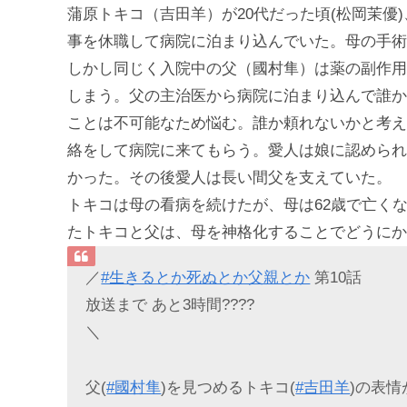
蒲原トキコ（吉田羊）が20代だった頃(松岡茉優
事を休職して病院に泊まり込んでいた。母の手術
しかし同じく入院中の父（國村隼）は薬の副作用
しまう。父の主治医から病院に泊まり込んで誰か
ことは不可能なため悩む。誰か頼れないかと考え
絡をして病院に来てもらう。愛人は娘に認められ
かった。その後愛人は長い間父を支えていた。
トキコは母の看病を続けたが、母は62歳で亡く
たトキコと父は、母を神格化することでどうにか
／
#生きるとか死ぬとか父親とか
第10話
放送まで あと3時間????
＼
父(
#國村隼
)を見つめるトキコ(
#吉田羊
)の表情