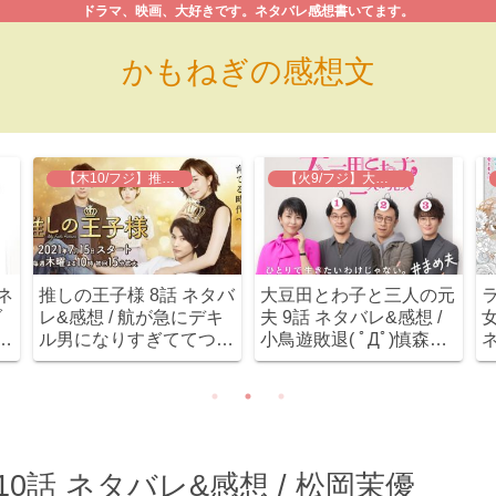
ドラマ、映画、大好きです。ネタバレ感想書いてます。
かもねぎの感想文
【水10/日テレ】恋です！
【木10/フジ】知ってるワイフ
い
恋です！ 7話ネタバレ&
知ってるワイフ 7話 ネタ
回
感想 / 獅子王カミングア
バレ&感想 / 今回も相変
最
ウト！森生は敬語抜けな
わらず相手を不幸にする
の
いうちに強力ライバル出
元春と、優しい津山。
あ
現～
)
0話 ネタバレ&感想 / 松岡茉優