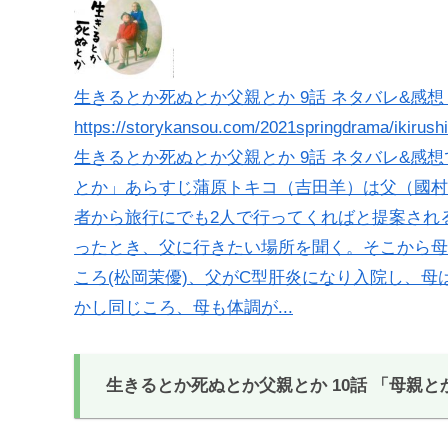
生きるとか死ぬとか父親とか 9話 ネタバレ&感想 /
https://storykansou.com/2021springdrama/ikirush
生きるとか死ぬとか父親とか 9話 ネタバレ&感想
とか」あらすじ蒲原トキコ（吉田羊）は父（國村
者から旅行にでも2人で行ってくればと提案され
ったとき、父に行きたい場所を聞く。そこから母
ころ(松岡茉優)、父がC型肝炎になり入院し、
かし同じころ、母も体調が...
生きるとか死ぬとか父親とか 10話 「母親と