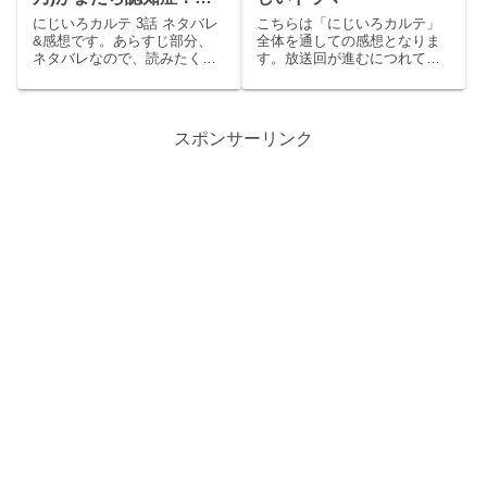
んなで乗り越えていく姿
にじいろカルテ 3話 ネタバレ
こちらは「にじいろカルテ」
に涙です。
&感想です。あらすじ部分、
全体を通しての感想となりま
ネタバレなので、読みたくな
す。放送回が進むにつれて加
い人はお気を付けください
筆修正します。話毎の感想は
m(__)m前回2話のあらすじ記
別記事になります。出演：高
事はこちらです↓にじいろカル
畑充希 北村匠海 井浦新
テ 3話 あらすじ休日の朝。
安達祐実 眞島秀和 光石
スポンサーリンク
真空（高畑充希)は具合が良く
研 西田尚美 泉谷しげる
なさそう。診療所で...
水野美紀 モト冬樹 半海一
晃 中野...