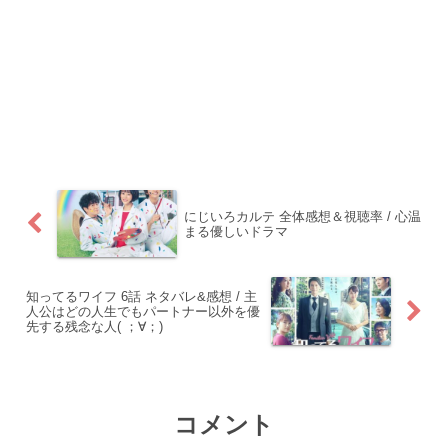
にじいろカルテ 全体感想＆視聴率 / 心温
まる優しいドラマ
知ってるワイフ 6話 ネタバレ&感想 / 主
人公はどの人生でもパートナー以外を優
先する残念な人( ；∀；)
コメント