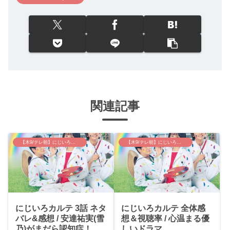
関連記事
【木9/テレ朝】にじいろカルテ
【木9/テレ朝】にじいろカルテ
にじいろカルテ 3話 ネタ
にじいろカルテ 全体感
バレ&感想 / 安達祐実(雪
想＆視聴率 / 心温まる優
乃)がまだら認知症！み
しいドラマ