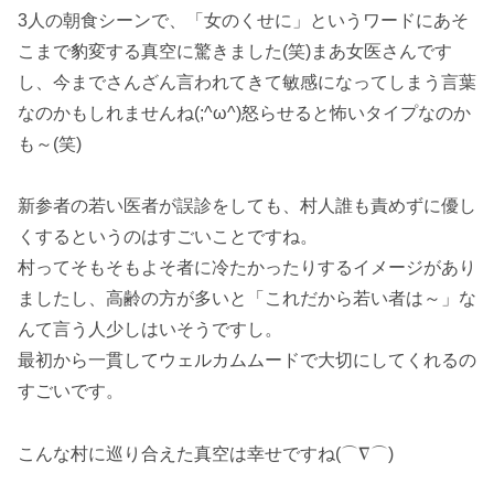
3人の朝食シーンで、「女のくせに」というワードにあそ
こまで豹変する真空に驚きました(笑)まあ女医さんです
し、今までさんざん言われてきて敏感になってしまう言葉
なのかもしれませんね(;^ω^)怒らせると怖いタイプなのか
も～(笑)
新参者の若い医者が誤診をしても、村人誰も責めずに優し
くするというのはすごいことですね。
村ってそもそもよそ者に冷たかったりするイメージがあり
ましたし、高齢の方が多いと「これだから若い者は～」な
んて言う人少しはいそうですし。
最初から一貫してウェルカムムードで大切にしてくれるの
すごいです。
こんな村に巡り合えた真空は幸せですね(⌒∇⌒)