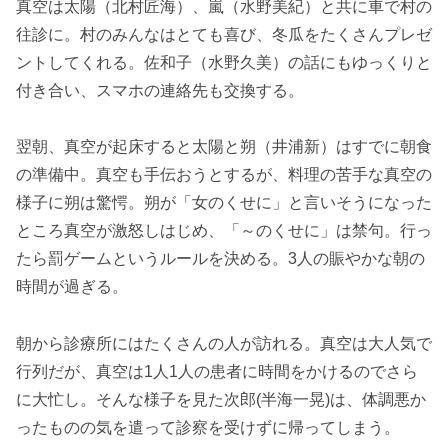
真空は太陽（北村匠海）、嵐（水野美紀）と共に車で村の
往診に。村のみんなはとても喜び、冬瓜をたくさんプレゼ
ントしてくれる。佐和子（水野久美）の話にもゆっくりと
付き合い、スマホの連絡先も交換する。
翌朝、真空が起床すると太陽と朔（井浦新）はすでに朝食
の準備中。真空も手伝おうとするが、料理の苦手な真空の
様子に朔は驚愕。朔が「女のくせに」と言いそうになった
ところ真空が激怒しはじめ、「～のくせに」は禁句。行っ
たら罰ゲームというルールを決める。3人の賑やかな朝の
時間が過ぎる。
朝から診療所にはたくさんの人が訪れる。真空は大人気で
行列だが、真空は1人1人の患者に時間をかけるのでさら
に大忙し。そんな様子を見た次郎(半海一晃)は、体調悪か
ったものの気を遣って診察を受けずに帰ってしまう。