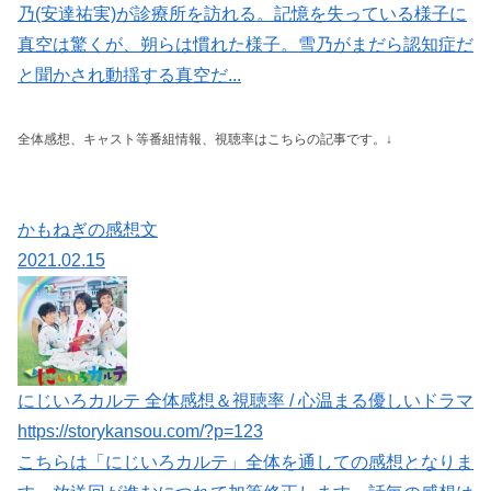
乃(安達祐実)が診療所を訪れる。記憶を失っている様子に
真空は驚くが、朔らは慣れた様子。雪乃がまだら認知症だ
と聞かされ動揺する真空だ...
全体感想、キャスト等番組情報、視聴率はこちらの記事です。↓
かもねぎの感想文
2021.02.15
にじいろカルテ 全体感想＆視聴率 / 心温まる優しいドラマ
https://storykansou.com/?p=123
こちらは「にじいろカルテ」全体を通しての感想となりま