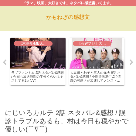
ドラマ、映画、大好きです。ネタバレ感想書いてます。
かもねぎの感想文
【木深夜/MBS】ラブファントム
【火9/フジ】大豆田とわ子と三人の元夫
タ
ラブファントム 2話 ネタバレ&感想
大豆田とわ子と三人の元夫 9話 ネ
ラブ
最後
/ 今回も放送時間の半分くらいはキ
タバレ&感想 / 小鳥遊敗退( ﾟДﾟ)慎
下男
スしてる2人(;’∀’)
森の可愛さが加速してノンストッ
沢悠
プ！
には
にじいろカルテ 2話 ネタバレ&感想 / 誤
診トラブルあるも、村は今日も穏やかで
優しい(⌒∇⌒)