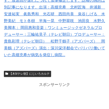
す。放送回が進むにつれて加筆修正します。話毎の感想は
別記事になります。出演：高畑充希 北村匠海 井浦新
安達祐実 眞島秀和 光石研 西田尚美 泉谷しげる 水
野美紀 モト冬樹 半海一晃 中野翠咲 池田良 水野久
美脚本： 岡田惠和音楽：ワンミュージックゼネラルプロ
デューサー：三輪祐見子（テレビ朝日）プロデューサー：
貴島彩理（テレビ朝日） 松野千鶴子（アズバーズ） 岡
美鶴（アズバーズ）演出：深川栄洋都会でバリバリ働いて
いた高畑充希が病気を発症し病院...
【木9/テレ朝】にじいろカルテ
スポンサーリンク