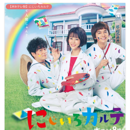
【木9/テレ朝】にじいろカルテ