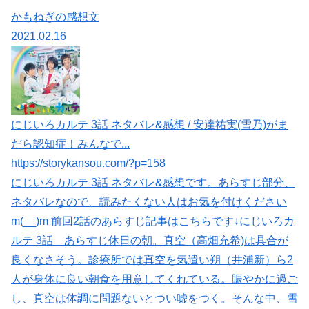
かもねぎの感想文
2021.02.16
にじいろカルテ 3話 ネタバレ&感想 / 安達祐実(雪乃)がま
だら認知症！みんなで...
https://storykansou.com/?p=158
にじいろカルテ 3話 ネタバレ&感想です。あらすじ部分、
ネタバレなので、読みたくない人はお気を付けください
m(__)m 前回2話のあらすじ記事はこちらです↓にじいろカ
ルテ 3話 あらすじ休日の朝。真空（高畑充希)は具合が
良くなさそう。診療所では真空を気遣い朔（井浦新）ら2
人が身体に良い朝食を用意してくれている。賑やかに過ご
し、真空は体調に問題ないとつい嘘をつく。そんな中、雪