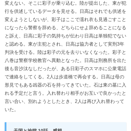
変えない。そこに彩子が乗り込む。陸が提出した、東が犯
行を供述しているデータを見せる。日高はそれでも供述を
変えようとしないが、彩子はここで濡れ衣も見過ごすこと
になったら警察を辞める、どちらにせよ辞めることになる
と訴え、日高に彩子の気持ちが伝わり日高は単独犯でない
と認める。東が主犯とされ、日高は協力者として実刑3年
判決を受ける。陸は彩子の元を去りいなくなった。彩子と
八巻は警察学校教官へ異動となった。日高は刑務所を出た
後も音沙汰なしだったが、ある日彩子のスマホに公衆電話
で連絡をしてくる。2人は歩道橋で再会する。日高は母の
形見でもある凶器の石を持ってきていた。石は東の墓に入
れる予定だと言う。入れ替わり相手がお互いで良かったと
言い合い、別れようとしたとき、2人は再び入れ替わって
いた。
天国と地獄 10話 感想