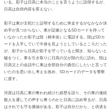
いる。彩子は日高に本当のことを言うように説得するが、
日高は自供内容を変えない。
彩子は東が主犯だと証明するために奔走するがなかなか決
め手が見つからない。東が証拠となるSDカードを持って
いなかったか彩子は陸（柄本佑）に電話する。陸はSDカ
ードを入手していて中身を見ようとしているところだった
が、彩子から日高が彩子を守っていると聞き、知らないと
嘘をつく。東を引き取りに日高の父が陸の元に訪れ、陸は
日高父との会話中に東は全部自分の責任にしたいと言って
いたのを思い出し考えを改め、SDカードのデータを警察
に渡す。
河原は日高に東の奪われ続けた経歴を語り、その東の連続
殺人を通しての声すら奪うのかと日高に詰め寄るが、日高
はそれでも守る価値がある。彩子は自分だから、と供述を