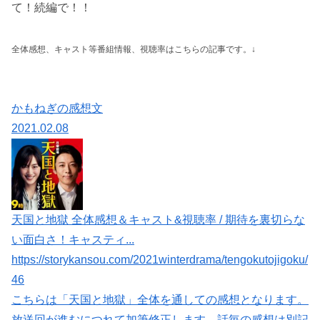
て！続編で！！
全体感想、キャスト等番組情報、視聴率はこちらの記事です。↓
かもねぎの感想文
2021.02.08
天国と地獄 全体感想＆キャスト&視聴率 / 期待を裏切らな
い面白さ！キャスティ...
https://storykansou.com/2021winterdrama/tengokutojigoku/
46
こちらは「天国と地獄」全体を通しての感想となります。
放送回が進むにつれて加筆修正します。話毎の感想は別記