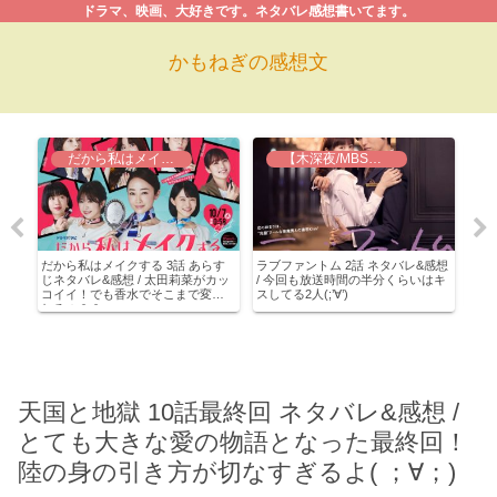
ドラマ、映画、大好きです。ネタバレ感想書いてます。
かもねぎの感想文
だから私はメイクする
【木深夜/MBS】ラブファントム
タ
だから私はメイクする 3話 あらす
ラブファントム 2話 ネタバレ&感想
サレ
最後
じネタバレ&感想 / 太田莉菜がカッ
/ 今回も放送時間の半分くらいはキ
話 
コイイ！でも香水でそこまで変わ
スしてる2人(;’∀’)
双！
れるの？？
天国と地獄 10話最終回 ネタバレ&感想 /
とても大きな愛の物語となった最終回！
陸の身の引き方が切なすぎるよ( ；∀；)