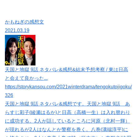
かもねぎの感想文
2021.03.19
天国と地獄 9話 ネタバレ&感想&結末予想考察 / 東は日高
と会えて良かった...
https://storykansou.com/2021winterdrama/tengokutojigoku/
326
天国と地獄 9話 ネタバレ&感想です。天国と地獄 9話 あ
らすじ彩子(綾瀬はるか)と日高（高橋一生）は入れ替わり
に成功する。2人が話しているところに河原（北村一輝）
が現れるが2人はなんとか警察を巻く。八巻(溝端淳平)に