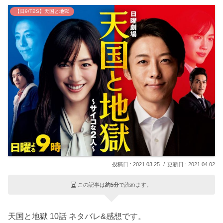
【日9/TBS】天国と地獄
2021.03.25
2021.04.02
この記事は
約5分
で読めます。
天国と地獄 10話 ネタバレ&感想です。