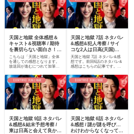
天国と地獄 全体感想＆
天国と地獄 7話 ネタバレ
キャスト&視聴率 / 期待
&感想&犯人考察 / サイ
を裏切らない面白さ！キ
コな2人は日高(天国)と
ャスティングも最高で
東(地獄)？進んだようで
こちらは「天国と地獄」全体
天国と地獄 7話 ネタバレ&感
す！
結局まだ謎ばかり(;’∀’)
を通しての感想となります。
想です。前回6話のネタバレ&
放送回が進むにつれて加筆修
感想はこちらの記事です。天
正します。話毎の感想は別記
国と地獄 7話 あらすじ彩子
事になります。出演：綾瀬は
＜日高＞(綾瀬はるか)が検索し
るか 高橋一生 柄本佑 溝
た「東朔也」は死亡者リスト
【日9/TBS】天国と地獄
【日9/TBS】天国と地獄
端淳平 中村ゆり 迫田孝
に載っていなかった。「いな
也 林泰文 野間口徹 吉見
いか…」と彩子＜日高＞は男
一豊 馬場徹 谷恭輔 岸井
性を探している様子。...
ゆきの ...
天国と地獄 9話 ネタバレ
天国と地獄 6話 ネタバレ
&感想&結末予想考察 /
&感想 / 謎が謎を呼び…
東は日高と会えて良かっ
わけわからなくなってき