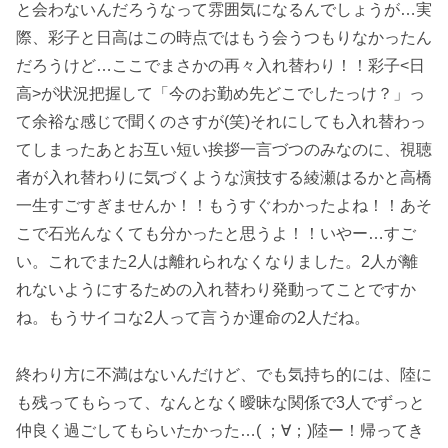
と会わないんだろうなって雰囲気になるんでしょうが…実
際、彩子と日高はこの時点ではもう会うつもりなかったん
だろうけど…ここでまさかの再々入れ替わり！！彩子<日
高>が状況把握して「今のお勤め先どこでしたっけ？」っ
て余裕な感じで聞くのさすが(笑)それにしても入れ替わっ
てしまったあとお互い短い挨拶一言づつのみなのに、視聴
者が入れ替わりに気づくような演技する綾瀬はるかと高橋
一生すごすぎませんか！！もうすぐわかったよね！！あそ
こで石光んなくても分かったと思うよ！！いやー…すご
い。これでまた2人は離れられなくなりました。2人が離
れないようにするための入れ替わり発動ってことですか
ね。もうサイコな2人って言うか運命の2人だね。
終わり方に不満はないんだけど、でも気持ち的には、陸に
も残ってもらって、なんとなく曖昧な関係で3人でずっと
仲良く過ごしてもらいたかった…( ；∀；)陸ー！帰ってき