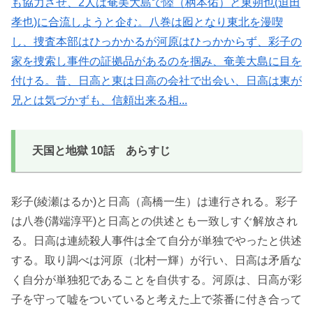
も協力させ、2人は奄美大島で陸（柄本佑）と東朔也(迫田
孝也)に合流しようと企む。八巻は囮となり東北を漫喫
し、捜査本部はひっかかるが河原はひっかからず、彩子の
家を捜索し事件の証拠品があるのを掴み、奄美大島に目を
付ける。昔、日高と東は日高の会社で出会い、日高は東が
兄とは気づかずも、信頼出来る相...
天国と地獄 10話 あらすじ
彩子(綾瀬はるか)と日高（高橋一生）は連行される。彩子
は八巻(溝端淳平)と日高との供述とも一致しすぐ解放され
る。日高は連続殺人事件は全て自分が単独でやったと供述
する。取り調べは河原（北村一輝）が行い、日高は矛盾な
く自分が単独犯であることを自供する。河原は、日高が彩
子を守って嘘をついていると考えた上で茶番に付き合って