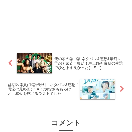
俺の家の話 9話 ネタバレ&感想&最終回
予想 / 家族再集結！寿三郎も奇跡の生還
でひとます良かった(⌒∇⌒)
監察医 朝顔 19話最終回 ネタバレ&感想 /
号泣の最終回( ；∀；)切なさもあるけ
ど、幸せを感じるラストでした。
コメント