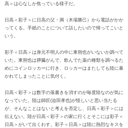
高＞は心なしか焦っている様子だ。
日高＜彩子＞に日高の父・満（木場勝己）から電話がかか
ってくる。手紙のことについて話したいので帰ってこいと
いう。
彩子＜日高＞は身元不明人の中に東朔也がいないか調べて
いた。東朔也は膵臓がんで、飲んでた薬の種類を調べるた
めにコインロッカーに行き、ロッカーはまたしても陸に暴
かれてしまったことに気付く。
日高＜彩子＞は数字の落書きを消すのが毎度陸なのが気に
なっていた。陸は師匠(迫田孝也)が怪しいと思い当たる
が、そんなことはないと考えを否定し、日高＜彩子＞には
伝えない。陸が日高＜彩子＞の家に行くとそこには彩子＜
日高＞がいて出くわす。彩子＜日高＞は陸に熱烈なキスを