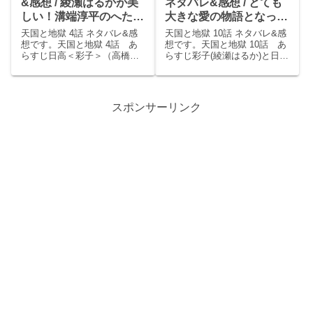
&感想 / 綾瀬はるかが美
ネタバレ&感想 / とても
しい！溝端淳平のへたれ
大きな愛の物語となった
っぷりも可愛い。
最終回！陸の身の引き方
天国と地獄 4話 ネタバレ&感
天国と地獄 10話 ネタバレ&感
が切なすぎるよ( ；∀；)
想です。天国と地獄 4話 あ
想です。天国と地獄 10話 あ
らすじ日高＜彩子＞（高橋一
らすじ彩子(綾瀬はるか)と日高
生）は3度目の猟奇殺人でまた
（高橋一生）は連行される。
河原（北村一輝）に事情聴取
彩子は八巻(溝端淳平)と日高と
を受ける。決め手もなく解放
の供述とも一致しすぐ解放さ
されるが、帰りに日高＜彩子
れる。日高は連続殺人事件は
スポンサーリンク
＞（高橋一生）が彩子＜日高
全て自分が単独でやったと供
＞(綾瀬はるか)につかみ...
述する。取り調...