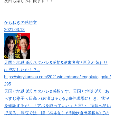
次回も楽しみに観ます！！
かもねぎの感想文
2021.03.13
天国と地獄 8話 ネタバレ&感想&結末考察 / 再入れ替わり
は成功したか！？...
https://storykansou.com/2021winterdrama/tengokutojigoku/
295
天国と地獄 8話 ネタバレ&感想です。天国と地獄 8話 あ
らすじ彩子＜日高＞(綾瀬はるか)は事件現場に行き、状況
を確認するが、「アポを取っていた」と言い、病院へ急い
で戻る。病院では、陸（柄本佑）が師匠(迫田孝也)のての