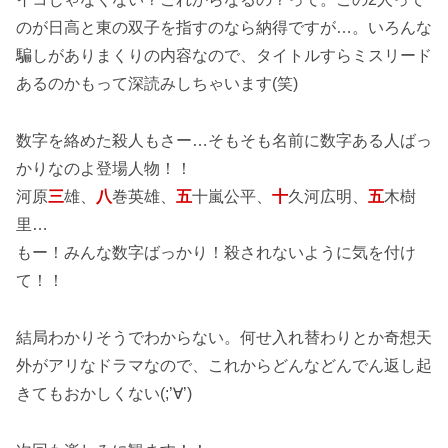
のが日高と東の双子を指すのなら納得ですが…。いろんな
騙しがありまくりの内容なので、タイトルすらミスリード
あるのかもって深読みしちゃいます(笑)
数字を絡めた殺人もさー…そもそも名前に数字ある人ばっ
かりなのよ登場人物！！
河原
三
雄、
八
巻英雄、
五
十嵐公平、
十
久河広明、
五
木樹
里…
もー！みんな数字ばっかり！殺されないように気を付け
て！！
結局わかりそうでわからない。何せ入れ替わりとか奇想天
外がアリなドラマなので、これからどんなどんでん返し起
きてもおかしくない(;’∀’)