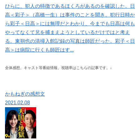
ひらに、犯人の特徴であるほくろがあるのを確認した。日
高＜彩子＞（高橋一生）は事件のことを聞き、犯行日時か
ら彩子＜日高＞には無理だとわかり、今までも日高は何も
やってなくて兄を捕まえようとしているだけではと考え
る。東朔也の清掃入館記録の写真は師匠だった。彩子＜日
高＞は病院に行くも師匠はす...
全体感想、キャスト等番組情報、視聴率はこちらの記事です。↓
かもねぎの感想文
2021.02.08