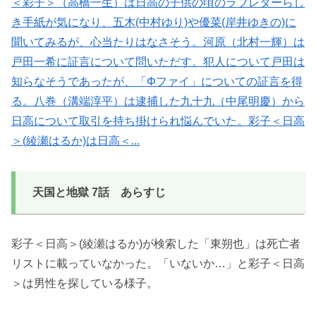
＜彩子＞（高橋一生）は日高の子供の頃のラブレターらし
き手紙が気になり、五木(中村ゆり)や優菜(岸井ゆきの)に
聞いてみるが、心当たりはなさそう。河原（北村一輝）は
戸田一希に証言について問いただす。犯人について戸田は
知らなそうであったが、「Φファイ」についての証言を得
る。八巻（溝端淳平）は逮捕した九十九（中尾明慶）から
日高について取引を持ち掛けられ悩んでいた。彩子＜日高
＞(綾瀬はるか)は日高＜...
天国と地獄 7話 あらすじ
彩子＜日高＞(綾瀬はるか)が検索した「東朔也」は死亡者
リストに載っていなかった。「いないか…」と彩子＜日高
＞は男性を探している様子。