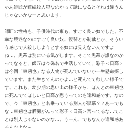
ゃあ師匠が連続殺人犯なのかって話になるとそれは違うん
じゃないかなーと思います。
師匠の性格も、子供時代の東も、すごく良い奴でした。不
幸な境遇なのにすごく良い奴。復讐とか制裁とか、そうい
う感じで人殺ししようとする奴には見えないんですよ
ね…。黒幕は別にいる気がします。そこで黒幕が誰なのか
ってなると、師匠は今偽名で生活していて、彩子＜日高＞
は今回「東朔也」なる人物が死んでいないか一生懸命探し
ています。まだ生きてんのかよ…と死んでて欲しい様子で
す。これも、幼少期の思い出の様子から、ほんとの東朔也
に死んでてほしいと日高が思うってのも違和感です。なの
で、今「東朔也」と名乗っている別人が黒幕？？あーでも
な…東朔也は膵臓がんって彩子＜日高＞言ってるな…てこ
とは別人じゃないのかな…。うーん、でもなんか違和感あ
るんだよな～。