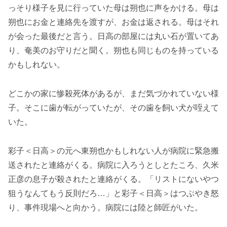
っそり様子を見に行っていた母は朔也に声をかける。母は
朔也にお金と連絡先を渡すが、お金は返される。母はそれ
が会った最後だと言う。日高の部屋には丸い石が置いてあ
り、奄美のお守りだと聞く。朔也も同じものを持っている
かもしれない。
どこかの家に惨殺死体があるが、まだ気づかれていない様
子。そこに歯が転がっていたが、その歯を飼い犬が咥えて
いた。
彩子＜日高＞の元へ東朔也かもしれない人が病院に緊急搬
送されたと連絡がくる。病院に入ろうとしとたころ、久米
正彦の息子が殺されたと連絡がくる。「リストにないやつ
狙うなんてもう反則だろ…」と彩子＜日高＞はつぶやき怒
り、事件現場へと向かう。病院には陸と師匠がいた。