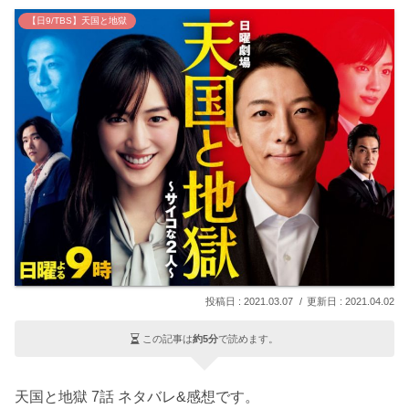
【日9/TBS】天国と地獄
2021.03.07
2021.04.02
この記事は
約5分
で読めます。
天国と地獄 7話 ネタバレ&感想です。