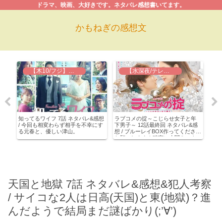
ドラマ、映画、大好きです。ネタバレ感想書いてます。
かもねぎの感想文
【木10/フジ】知ってるワイフ
【水深夜/テレ東】ラブコメの掟
獅子
知ってるワイフ 7話 ネタバレ&感想
ラブコメの掟～こじらせ女子と年
シェ
抜
/ 今回も相変わらず相手を不幸にす
下男子～ 12話最終回 ネタバレ&感
/ 
～
る元春と、優しい津山。
想 / ブルーレイBOX作ってください
本マ
お願いします！確実に小関きゅん
にハマれるドラマでした(≧∇≦)
天国と地獄 7話 ネタバレ&感想&犯人考察
/ サイコな2人は日高(天国)と東(地獄)？進
んだようで結局まだ謎ばかり(;’∀’)