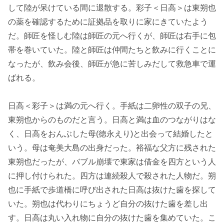
して陸が呆けている間に退散する。彩子＜日高＞は東朔也
の薬を確認するために証拠品を取りに家にきていたよう
だ。師匠を怪しむ陸は師匠の元へ行くが、師匠は右手に包
帯を巻いていた。陸と師匠は仲間たちと飲みに行くことに
なったが、飲み会後、師匠が急に苦しみだして救急車で運
ばれる。
日高＜彩子＞は満の元へ行く。手紙は二卵性の双子の兄、
東朔也からのものだと言う。日高と満は血のつながりはな
く、日高をおんぶした母(徳永えり)と出会って結婚したと
いう。母は奄美大島の出身だった。裕福な父方に残された
東朔也だったが、バブル崩壊で東家は借金を四方という人
に押し付けられた。四方は連続殺人で殺された人物だ。朔
也に手紙で歩道橋に呼び出された日高は抜けた歯を探して
いた。朔也は代わりにちょうど自分の抜けた歯を差し出
す。日高は丸い入れ物に自分の抜けた歯を集めていた。こ