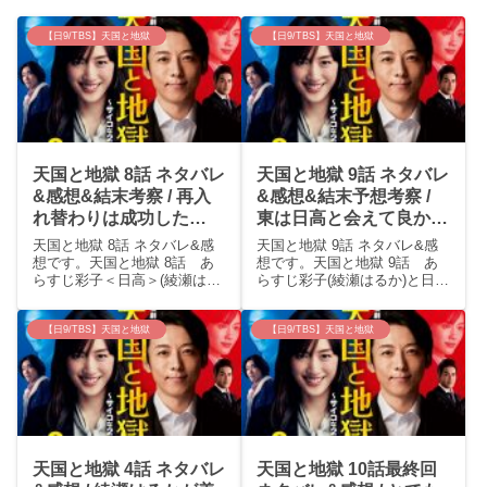
【日9/TBS】天国と地獄
【日9/TBS】天国と地獄
天国と地獄 8話 ネタバレ
天国と地獄 9話 ネタバレ
&感想&結末考察 / 再入
&感想&結末予想考察 /
れ替わりは成功した
東は日高と会えて良かっ
か！？みんなすぐ入れ替
たね。乳歯あったのそん
天国と地獄 8話 ネタバレ&感
天国と地獄 9話 ネタバレ&感
わりのこと受け入れるね
な理由だったのかい
想です。天国と地獄 8話 あ
想です。天国と地獄 9話 あ
らすじ彩子＜日高＞(綾瀬はる
らすじ彩子(綾瀬はるか)と日高
(⌒∇⌒)
(;^ω^)
か)は事件現場に行き、状況を
（高橋一生）は入れ替わりに
確認するが、「アポを取って
成功する。2人が話していると
いた」と言い、病院へ急いで
ころに河原（北村一輝）が現
【日9/TBS】天国と地獄
【日9/TBS】天国と地獄
戻る。病院では、陸（柄本
れるが2人はなんとか警察を巻
佑）が師匠(迫田孝也)のてのひ
く。八巻(溝端淳平)にも協力さ
らに、犯人の特徴であ...
せ、2人は奄美...
天国と地獄 4話 ネタバレ
天国と地獄 10話最終回