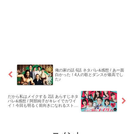
俺の家の話 6話 ネタバレ&感想 / あー面
白かった！4人の歌とダンスが最高でし
た♪
だから私はメイクする 2話 あらすじネタ
バレ&感想 / 阿部純子がキレイでカワイ
イ！今回も明るく前向きになれるストー
リーでした。