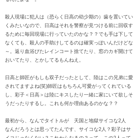
殺人現場に犯人は（恐らく日高の幼少期の）歯を置いてい
くみたいなので、日高はそれを警察が見つける前に回収す
るために毎回現場に行っていたのかな？？でも手は下して
なくても、殺人の手助けしてるのは確実っぽいんだけどな
～。返り血浴びたレインコート捨てたり、窓のカギ開けて
おいてたり、とかしてるもんねえ。
日高と師匠がもしも双子だったとして、陸はこの兄弟に愛
されてますよね(笑)師匠はもちろん可愛がってくれている
し、彩子＜日高＞は陸にキスしたり一緒に家にいて欲しそ
うだったりするし。これも何か理由あるのかな？？
最初から、なんでタイトルが 天国と地獄サイコな2人
なんだろうとは思ってたんです、サイコな2人？彩子はサ
イコじゃなくない？これからなるの？って。この2人って