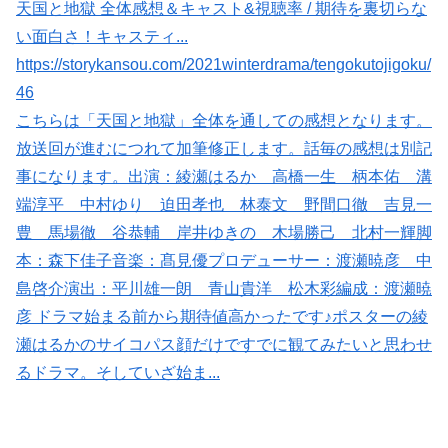
天国と地獄 全体感想＆キャスト&視聴率 / 期待を裏切らな
い面白さ！キャスティ...
https://storykansou.com/2021winterdrama/tengokutojigoku/
46
こちらは「天国と地獄」全体を通しての感想となります。
放送回が進むにつれて加筆修正します。話毎の感想は別記
事になります。出演：綾瀬はるか 高橋一生 柄本佑 溝
端淳平 中村ゆり 迫田孝也 林泰文 野間口徹 吉見一
豊 馬場徹 谷恭輔 岸井ゆきの 木場勝己 北村一輝脚
本：森下佳子音楽：髙見優プロデューサー：渡瀬暁彦 中
島啓介演出：平川雄一朗 青山貴洋 松木彩編成：渡瀬暁
彦 ドラマ始まる前から期待値高かったです♪ポスターの綾
瀬はるかのサイコパス顔だけですでに観てみたいと思わせ
るドラマ。そしていざ始ま...