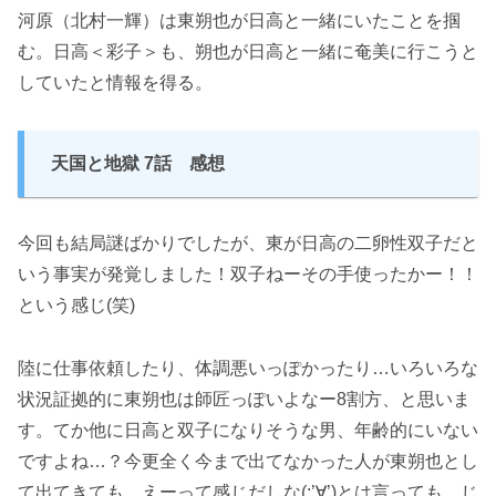
河原（北村一輝）は東朔也が日高と一緒にいたことを掴
む。日高＜彩子＞も、朔也が日高と一緒に奄美に行こうと
していたと情報を得る。
天国と地獄 7話 感想
今回も結局謎ばかりでしたが、東が日高の二卵性双子だと
いう事実が発覚しました！双子ねーその手使ったかー！！
という感じ(笑)
陸に仕事依頼したり、体調悪いっぽかったり…いろいろな
状況証拠的に東朔也は師匠っぽいよなー8割方、と思いま
す。てか他に日高と双子になりそうな男、年齢的にいない
ですよね…？今更全く今まで出てなかった人が東朔也とし
て出てきても、えーって感じだしな(;’∀’)とは言っても、じ