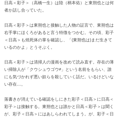
日高＜彩子＞（高橋一生）は陸（柄本佑）と東朔也とは何
者か話し合っていた。
日高＜彩子＞は東朔也と接触した人物の証言で、東朔也は
右手掌にほくろがあると言う特徴をつかむ。その頃、彩子
＜日高＞も焼死体の掌を確認し、「(東朔也は)まだ生きて
いるのかよ」とうそぶく。
日高＜彩子＞は清掃人の漫画を改めて読み直す。存在の薄
い掃除人が「クウシュウゴウ∅」という名前をもらい、誰
にも気づかれず悪い奴らを殺していく話だ。いるけどいな
い存在…。
落書きが消えている確認をしにきた彩子＜日高＞に日高＜
彩子＞は接触する。東朔也とは誰かと日高＜彩子＞は聞く
が、彩子＜日高＞にはあしらわれてしまう。が、彩子＜日