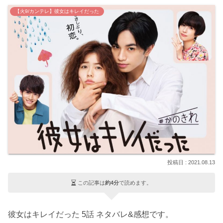
【火9/カンテレ】彼女はキレイだった
2021.08.13
この記事は
約4分
で読めます。
彼女はキレイだった 5話 ネタバレ&感想です。