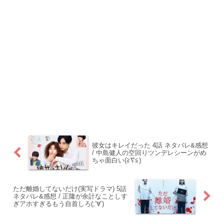
彼女はキレイだった 4話 ネタバレ&感想
/ 中島健人の空回りツンデレシーンがめ
ちゃ面白い(≧∇≦)
ただ離婚してないだけ(実写ドラマ) 5話
ネタバレ&感想 / 正隆が余計なことしす
ぎアホすぎるもう自首しろ(;’∀’)