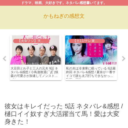
ドラマ、映画、大好きです。ネタバレ感想書いてます。
かもねぎの感想文
【火9/フジ】大豆田とわ子と三人の元夫
【土11/テレ東】私の夫は冷凍庫に眠っている
年
大豆田とわ子と三人の元夫 9話 ネ
私の夫は冷凍庫に眠っている 6話最
生き
兄(吉
タバレ&感想 / 小鳥遊敗退( ﾟДﾟ)慎
終回 ネタバレ&感想 / 夏奈が一番サ
ネタ
瑠璃
森の可愛さが加速してノンストッ
イコで誰も太刀打ちできなかった
もら
プ！
Σ(￣ロ￣lll)
だ…
彼女はキレイだった 5話 ネタバレ&感想 /
樋口イイ奴すぎ大活躍当て馬！愛は大変
身きた！