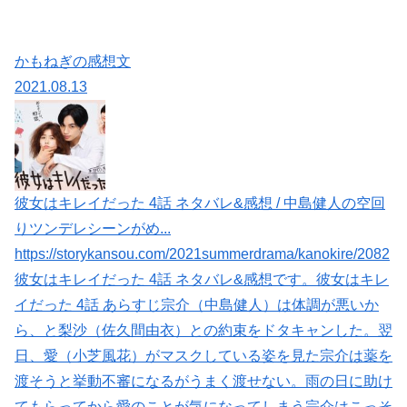
かもねぎの感想文
2021.08.13
彼女はキレイだった 4話 ネタバレ&感想 / 中島健人の空回
りツンデレシーンがめ...
https://storykansou.com/2021summerdrama/kanokire/2082
彼女はキレイだった 4話 ネタバレ&感想です。彼女はキレ
イだった 4話 あらすじ宗介（中島健人）は体調が悪いか
ら、と梨沙（佐久間由衣）との約束をドタキャンした。翌
日、愛（小芝風花）がマスクしている姿を見た宗介は薬を
渡そうと挙動不審になるがうまく渡せない。雨の日に助け
てもらってから愛のことが気になってしまう宗介はこっそ