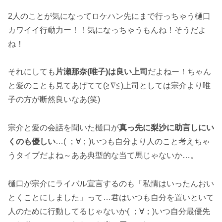
2人のことが気になってロケハン先にまで行っちゃう樋口
カワイイ行動力ー！！気になっちゃうもんね！そうだよ
ね！
それにしても
片瀬那奈(唯子)は良い上司
だよねー！ちゃん
と愛のことも見てあげてて(≧∇≦)上司としては宗介より唯
子の方が断然良いなあ(笑)
宗介と愛の会話を聞いた樋口が
真っ先に梨沙に助言しにい
くのも優しい
…( ；∀；)いつも自分より人のこと考えちゃ
うタイプだよね～ああ典型的な当て馬じゃないか…。
樋口が宗介にライバル宣言するのも「私情はいったんおい
とくことにしました」って…君はいつも自分を置いといて
人のために行動してるじゃないか( ；∀；)いつ自分最優先