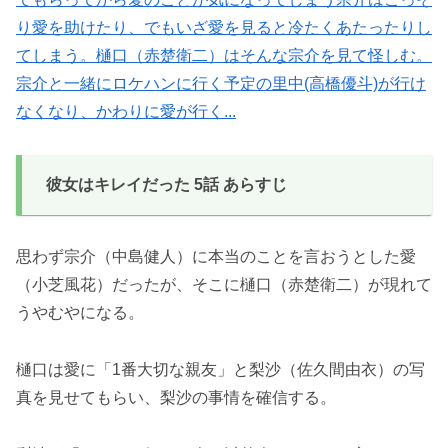
り愛を助けたり、でもいざ愛を見ると冷たくあたったりし
てしまう。樋口（赤楚衛二）はそんな宗介を見て怪しむ。
宗介と一緒にロケハンに行く予定の里中(高橋優斗)が行け
なくなり、かわりに愛が行く...
彼女はキレイだった 5話 あらすじ
思わず宗介（中島健人）に本当のことを言おうとした愛
（小芝風花）だったが、そこに樋口（赤楚衛二）が現れて
うやむやになる。
樋口は愛に「1番大切な親友」と梨沙（佐久間由衣）の写
真を見せてもらい、梨沙の事情を確信する。