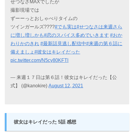
せつなさMAXでしたが
撮影現場では
ずーーっとおしゃべりタイムの
ツインガールズ????
#でも実は
#せつなさは来週さら
に増し増しかも
#恋のスパイス多めでいきます
#おか
わりかのきれ
#最新話見逃し配信中
#来週の第６話に
備えましょ
#彼女はキレイだった
pic.twitter.com/N5cy80KFTl
— 来週１７日は第６話！彼女はキレイだった【公
式】 (@kanokire)
August 12, 2021
彼女はキレイだった 5話 感想