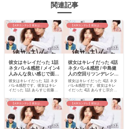
関連記事
【火9/カンテレ】彼女はキレイだった
【火9/カンテレ】彼女はキレイだった
彼女はキレイだった 1話
彼女はキレイだった 4話
ネタバレ&感想 / メイン4
ネタバレ&感想 / 中島健
人みんな良い感じで面白
人の空回りツンデレシー
そうだった！！
ンがめちゃ面白い(≧∇≦)
彼女はキレイだった 1話 ネタ
彼女はキレイだった 4話 ネタ
バレ&感想です。彼女はキレ
バレ&感想です。彼女はキレ
イだった 1話 あらすじ佐藤愛
イだった 4話 あらすじ宗介
（小芝風花）は居酒屋で冴え
（中島健人）は体調が悪いか
ないバイト生活をしていた
ら、と梨沙（佐久間由衣）と
が、店長にクビと言われてし
の約束をドタキャンした。翌
【火9/カンテレ】彼女はキレイだった
【火9/カンテレ】彼女はキレイだった
まう。落ち込んで帰宅する
日、愛（小芝風花）がマスク
と、同居している梨沙（佐久
している姿を見た宗介は薬を
間由衣）が愛の誕生日祝いを
渡そうと挙動不審になるが
し...
う...