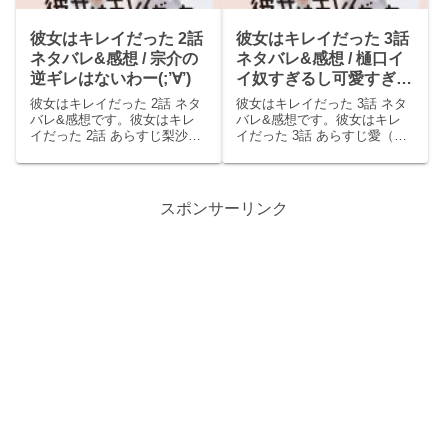
彼女はキレイだった 2話
彼女はキレイだった 3話
ネタバレ&感想 / 宗介の
ネタバレ&感想 / 樋口イ
逆ギレはないわー(;’∀’)
イ奴すぎるし可愛すぎ
る。梨沙もイイ子だ…。
彼女はキレイだった 2話 ネタ
彼女はキレイだった 3話 ネタ
バレ&感想です。彼女はキレ
バレ&感想です。彼女はキレ
イだった 2話 あらすじ梨沙
イだった 3話 あらすじ愛（小
（佐久間由衣）は宗介（中島
芝風花）は泥酔していて自分
健人）と偶然再会してしま
の正体を宗介（中島健人）に
い、梨沙は家庭の事情で留学
電話したのを覚えていなかっ
をやめて帰ってきた、言い出
た。しかし樋口（赤楚衛二）
スポンサーリンク
せなくてごめんとなんとか言
が機転を利かせて電話を切っ
い訳をした。宗介は笑ってま
ていたためバレずにすんだ...
た...