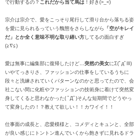
で行動するの？
これだから当て馬は
！好き(>_<)
宗介は宗介で、愛をこっそり尾行して滑り台から落ちる姿
を愛に見られるっていう醜態をさらしながら
「空がキレイ
だ」とか全く意味不明な取り繕い方
してるの面白すぎ
(≧∇≦)
愛は無事に編集部に復帰したけど…
突然の美女
にΣ(ﾟдﾟlll)
いやてっきりさ、ファッションの仕事をしているうちに
段々と洗練されていくパターンなのかと思ってたので、会
社こない間に化粧やファッションの技術身に着けて突然変
身してくると思わなかった( ﾟДﾟ)そんな短期間でどうやっ
て変身したの！？教えて欲しい！！カワイイ！！
仕事面の成長と、恋愛模様と、コメディとキュンと、全部
が良い感じにトントン進んでいくから飽きずに見れるドラ