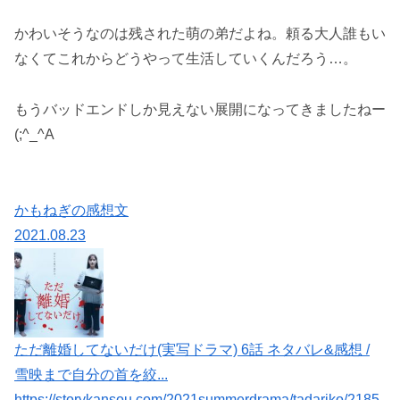
かわいそうなのは残された萌の弟だよね。頼る大人誰もい
なくてこれからどうやって生活していくんだろう…。
もうバッドエンドしか見えない展開になってきましたねー
(;^_^A
かもねぎの感想文
2021.08.23
ただ離婚してないだけ(実写ドラマ) 6話 ネタバレ&感想 /
雪映まで自分の首を絞...
https://storykansou.com/2021summerdrama/tadariko/2185