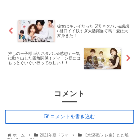
彼女はキレイだった 5話 ネタバレ&感想
/ 樋口イイ奴すぎ大活躍当て馬！愛は大
変身きた！
推しの王子様 5話 ネタバレ&感想 / 一気
に動き出した四角関係！ディーン様には
もっとぐいぐい行って欲しい！！
コメント
コメントを書き込む
ホーム
2021年夏ドラマ
【水深夜/テレ東】ただ離