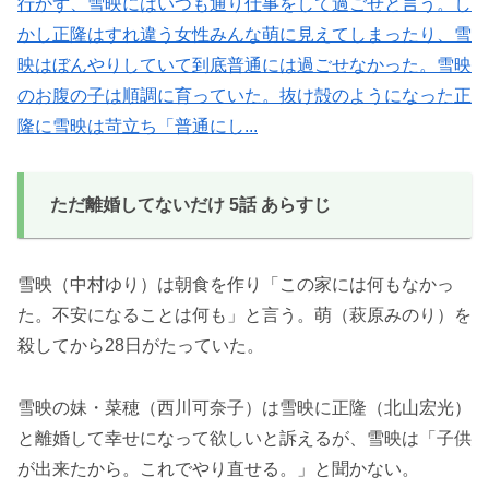
行かず、雪映にはいつも通り仕事をして過ごせと言う。し
かし正隆はすれ違う女性みんな萌に見えてしまったり、雪
映はぼんやりしていて到底普通には過ごせなかった。雪映
のお腹の子は順調に育っていた。抜け殻のようになった正
隆に雪映は苛立ち「普通にし...
ただ離婚してないだけ 5話 あらすじ
雪映（中村ゆり）は朝食を作り「この家には何もなかっ
た。不安になることは何も」と言う。萌（萩原みのり）を
殺してから28日がたっていた。
雪映の妹・菜穂（西川可奈子）は雪映に正隆（北山宏光）
と離婚して幸せになって欲しいと訴えるが、雪映は「子供
が出来たから。これでやり直せる。」と聞かない。