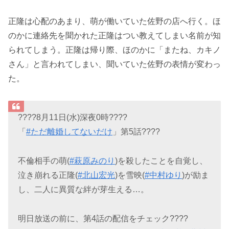
正隆は心配のあまり、萌が働いていた佐野の店へ行く。ほ
のかに連絡先を聞かれた正隆はつい教えてしまい名前が知
られてしまう。正隆は帰り際、ほのかに「またね、カキノ
さん」と言われてしまい、聞いていた佐野の表情が変わっ
た。
????8月11日(水)深夜0時????
「
#ただ離婚してないだけ
」第5話????
不倫相手の萌(
#萩原みのり
)を殺したことを自覚し、
泣き崩れる正隆(
#北山宏光
)を雪映(
#中村ゆり
)が励ま
し、二人に異質な絆が芽生える…。
明日放送の前に、第4話の配信をチェック????