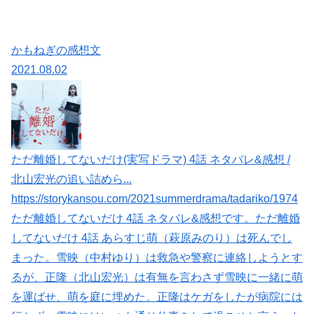
かもねぎの感想文
2021.08.02
ただ離婚してないだけ(実写ドラマ) 4話 ネタバレ&感想 /
北山宏光の追い詰めら...
https://storykansou.com/2021summerdrama/tadariko/1974
ただ離婚してないだけ 4話 ネタバレ&感想です。ただ離婚
してないだけ 4話 あらすじ萌（萩原みのり）は死んでし
まった。雪映（中村ゆり）は救急や警察に連絡しようとす
るが、正隆（北山宏光）は有無を言わさず雪映に一緒に萌
を運ばせ、萌を庭に埋めた。正隆はケガをしたが病院には