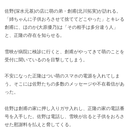
佐野(深水元基)の店に萌の弟・創甫(北川拓実)が訪れる。
「姉ちゃんに子供おろさせて捨ててどこやった」とキレる
創甫に、ほのか(大原優乃)は「その相手は多分違う人」
と、正隆の存在を知らせる。
雪映が病院に検診に行くと、創甫がやってきて萌のことを
受付に聞いているのを目撃してしまう。
不安になった正隆はつい萌のスマホの電源を入れてしま
う。そこには佐野たちの多数のメッセージや不在着信があ
った。
佐野は創甫の家に押し入りガサ入れし、正隆の家の電話番
号を入手した。佐野は電話し、雪映が出ると子供をおろさ
せた慰謝料を払えと脅してくる。