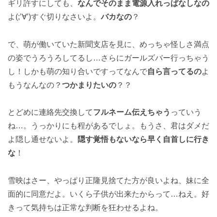
ギリ許すにしても、
なんでそのまま電源入れっぱなしなの
よ(;’∀’)すぐ切りなさいよ。
バカなの
？
で、萌が働いていた新聞支店を見に、めっちゃ怪しさ満点
の姿でうろうろしてるし…さらにガールズバー行っちゃう
し！しかも萌の知り合いですってなんで
自ら言ってるの
よ
もうなんなの？
つかまりたいの
？？
とどめに連絡先交換して
フルネーム伝えちゃう
っていう
ね…。うっかりにも程があるでしょ。もうさ、君はダメだ
よ隠し通せないよ。
隠す覚悟もないなら早く自首しに行き
な
！
雪映はさー、やっぱり正隆見捨てた方が良いよね、妹に全
面的に同意だよ。いくら子供が出来たからって…ねえ。好
きって気持ちは正常な判断を狂わせるよね。