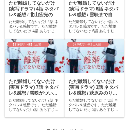
ただ離婚してないだけ
ただ離婚してないだけ
(実写ドラマ) 4話 ネタバ
(実写ドラマ) 6話 ネタバ
レ&感想 / 北山宏光の追
レ&感想 / 雪映まで自分
い詰められていく様子が
の首を絞める行動に( ﾟ
ただ離婚してないだけ 4話 ネ
ただ離婚してないだけ 6話 ネ
すごい演技だった。
Дﾟ)
タバレ&感想です。ただ離婚
タバレ&感想です。ただ離婚
してないだけ 4話 あらすじ萌
してないだけ 6話 あらすじ正
（萩原みのり）は死んでしま
隆（北山宏光）は佐野(深水元
った。雪映（中村ゆり）は救
基)に名前がバレてしまい店か
急や警察に連絡しようとする
ら慌てて逃げる。佐野は追い
【水深夜/テレ東】ただ離婚してないだけ
【水深夜/テレ東】ただ離婚してないだけ
が、正隆（北山宏光）は有無
かけるがなんとかかわして正
を言わさず雪映に一緒に萌を
隆は帰宅した。雪映（中村ゆ
運ばせ、萌を庭に埋めた。...
り）は佐野が家に来る...
ただ離婚してないだけ
ただ離婚してないだけ
(実写ドラマ) 7話 ネタバ
(実写ドラマ) 3話 ネタバ
レ&感想 / 雪映がついに
レ&感想 / 萩原みのりの
原作のような覚悟を決め
狂気がすごかった( ﾟДﾟ)
ただ離婚してないだけ 7話 ネ
ただ離婚してないだけ 3話 ネ
た女に覚醒！
不倫の代償は大きい～
タバレ&感想です。ただ離婚
タバレ&感想です。ただ離婚
してないだけ 7話 あらすじ雪
してないだけ 3話 あらすじ萌
映（中村ゆり）が飛び降り病
（萩原みのり）が手術してか
院に運ばれる。正隆（北山宏
ら、萌が何度メッセージを送
光）は雪映の妹・菜穂（西川
っても正隆（北山宏光）は無
可奈子）に追い出される。正
視するようになり、萌は追い