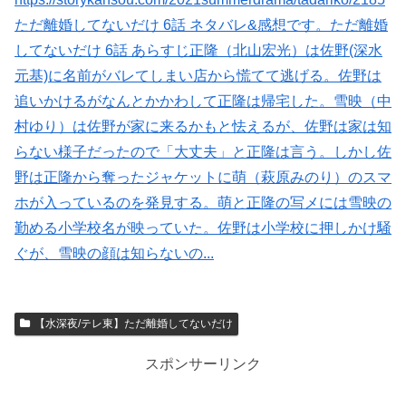
ただ離婚してないだけ 6話 ネタバレ&感想です。ただ離婚
してないだけ 6話 あらすじ正隆（北山宏光）は佐野(深水
元基)に名前がバレてしまい店から慌てて逃げる。佐野は
追いかけるがなんとかかわして正隆は帰宅した。雪映（中
村ゆり）は佐野が家に来るかもと怯えるが、佐野は家は知
らない様子だったので「大丈夫」と正隆は言う。しかし佐
野は正隆から奪ったジャケットに萌（萩原みのり）のスマ
ホが入っているのを発見する。萌と正隆の写メには雪映の
勤める小学校名が映っていた。佐野は小学校に押しかけ騒
ぐが、雪映の顔は知らないの...
【水深夜/テレ東】ただ離婚してないだけ
スポンサーリンク