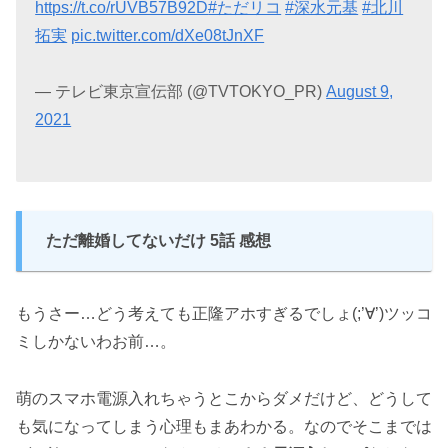
https://t.co/rUVB57B92D
#ただリコ
#深水元基
#北川
拓実
pic.twitter.com/dXe08tJnXF
— テレビ東京宣伝部 (@TVTOKYO_PR)
August 9,
2021
ただ離婚してないだけ 5話 感想
もうさー…どう考えても正隆アホすぎるでしょ(;’∀’)ツッコ
ミしかないわお前…。
萌のスマホ電源入れちゃうとこからダメだけど、どうして
も気になってしまう心理もまあわかる。なのでそこまでは