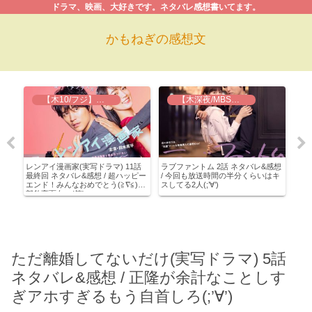
ドラマ、映画、大好きです。ネタバレ感想書いてます。
かもねぎの感想文
【木10/フジ】レンアイ漫画家
【木深夜/MBS】ラブファントム
年
レンアイ漫画家(実写ドラマ) 11話
ラブファントム 2話 ネタバレ&感想
実写
誕生
最終回 ネタバレ&感想 / 超ハッピー
/ 今回も放送時間の半分くらいはキ
バレ
の
エンド！みんなおめでとう(≧∇≦)刈
スしてる2人(;’∀’)
まで
部豹変面白い(笑)
ただ離婚してないだけ(実写ドラマ) 5話
ネタバレ&感想 / 正隆が余計なことしす
ぎアホすぎるもう自首しろ(;’∀’)