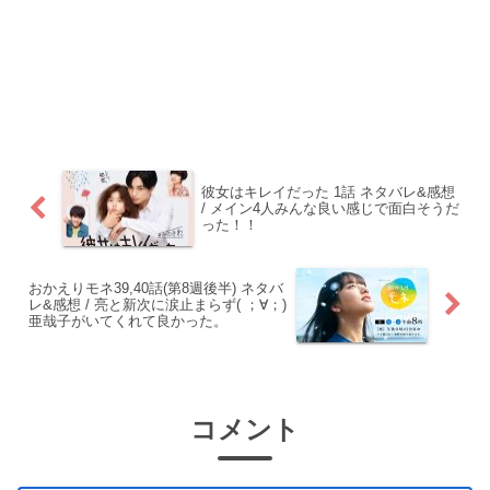
彼女はキレイだった 1話 ネタバレ&感想
/ メイン4人みんな良い感じで面白そうだ
った！！
おかえりモネ39,40話(第8週後半) ネタバ
レ&感想 / 亮と新次に涙止まらず( ；∀；)
亜哉子がいてくれて良かった。
コメント