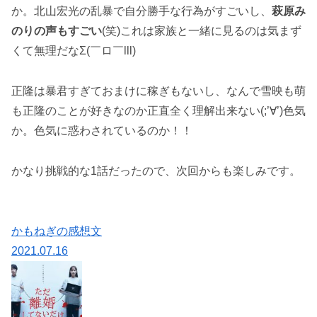
か。北山宏光の乱暴で自分勝手な行為がすごいし、
萩原み
のりの声もすごい
(笑)これは家族と一緒に見るのは気まず
くて無理だなΣ(￣ロ￣lll)
正隆は暴君すぎておまけに稼ぎもないし、なんで雪映も萌
も正隆のことが好きなのか正直全く理解出来ない(;’∀’)色気
か。色気に惑わされているのか！！
かなり挑戦的な1話だったので、次回からも楽しみです。
かもねぎの感想文
2021.07.16