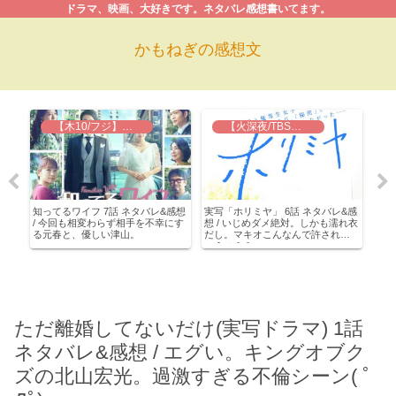
ドラマ、映画、大好きです。ネタバレ感想書いてます。
かもねぎの感想文
【木10/フジ】知ってるワイフ
【火深夜/TBS】実写 ホリミヤ
タ
知ってるワイフ 7話 ネタバレ&感想
実写「ホリミヤ」 6話 ネタバレ&感
オー
最後
/ 今回も相変わらず相手を不幸にす
想 / いじめダメ絶対。しかも濡れ衣
あら
る元春と、優しい津山。
だし。マキオこんなんで許されち
想 
ゃうの？？
ロポ
ただ離婚してないだけ(実写ドラマ) 1話
ネタバレ&感想 / エグい。キングオブク
ズの北山宏光。過激すぎる不倫シーン( ﾟ