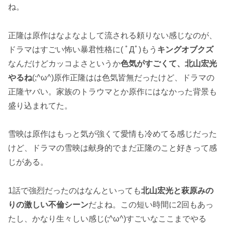
ね。
正隆は原作はなよなよして流される頼りない感じなのが、
ドラマはすごい怖い暴君性格に( ﾟДﾟ)もう
キングオブクズ
なんだけどカッコよさというか
色気がすごくて、北山宏光
やるね
(;^ω^)原作正隆はは色気皆無だったけど、ドラマの
正隆ヤバい。家族のトラウマとか原作にはなかった背景も
盛り込まれてた。
雪映は原作はもっと気が強くて愛情も冷めてる感じだった
けど、ドラマの雪映は献身的でまだ正隆のこと好きって感
じがある。
1話で強烈だったのはなんといっても
北山宏光と萩原みの
りの激しい不倫シーン
だよね。この短い時間に2回もあっ
たし、かなり生々しい感じ(;^ω^)すごいなここまでやる