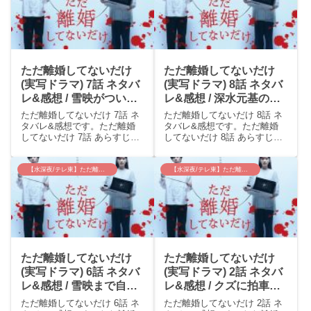
ただ離婚してないだけ
ただ離婚してないだけ
(実写ドラマ) 7話 ネタバ
(実写ドラマ) 8話 ネタバ
レ&感想 / 雪映がついに
レ&感想 / 深水元基の減
原作のような覚悟を決め
量っぷりがすごすぎた。
ただ離婚してないだけ 7話 ネ
ただ離婚してないだけ 8話 ネ
た女に覚醒！
タバレ&感想です。ただ離婚
タバレ&感想です。ただ離婚
してないだけ 7話 あらすじ雪
してないだけ 8話 あらすじ雪
映（中村ゆり）が飛び降り病
映（中村ゆり）が「やるしか
院に運ばれる。正隆（北山宏
ない」と佐野(深水元基)を殺そ
光）は雪映の妹・菜穂（西川
うとすると、正隆（北山宏
【水深夜/テレ東】ただ離婚してないだけ
【水深夜/テレ東】ただ離婚してないだけ
可奈子）に追い出される。正
光）は「俺がやる」と言って
隆が公園にいると父・利通
佐野の元へ向かった。それか
（団時朗）が危篤だと連絡
ら1か月後、雪映のお腹...
が...
ただ離婚してないだけ
ただ離婚してないだけ
(実写ドラマ) 6話 ネタバ
(実写ドラマ) 2話 ネタバ
レ&感想 / 雪映まで自分
レ&感想 / クズに拍車の
の首を絞める行動に( ﾟ
かかる北山宏光。中村ゆ
ただ離婚してないだけ 6話 ネ
ただ離婚してないだけ 2話 ネ