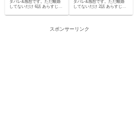
Дﾟ)
りはいつも不幸。
タバレ&感想です。ただ離婚
タバレ&感想です。ただ離婚
してないだけ 6話 あらすじ正
してないだけ 2話 あらすじ萌
隆（北山宏光）は佐野(深水元
（萩原みのり）から妊娠を伝
基)に名前がバレてしまい店か
えられた柿野正隆（北山宏
ら慌てて逃げる。佐野は追い
光）は「なんでだよ！」と怒
かけるがなんとかかわして正
り「絶対おろせ」と言う。萌
スポンサーリンク
隆は帰宅した。雪映（中村ゆ
は「わかってるよ」と言っ
り）は佐野が家に来る...
た。帰宅した正隆は雪映（中
村...