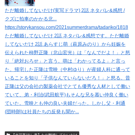
ただ離婚してないだけ(実写ドラマ) 2話 ネタバレ&感想 /
クズに拍車のかかる北...
https://storykansou.com/2021summerdrama/tadariko/1818
ただ離婚してないだけ 2話 ネタバレ&感想です。ただ離婚
してないだけ 2話 あらすじ萌（萩原みのり）から妊娠を
伝えられた柿野正隆（北山宏光）は「なんでだよ！」と怒
り「絶対おろせ」と言う。萌は「わかってるよ」と言っ
た。帰宅した正隆は雪映（中村ゆり）が産婦人科に通って
いることを知り「子供なんていらないだろ！」と怒る。昔
正隆は父の会社の製薬会社でとても優秀な人材として働い
ていて、弟・利治(武田航平)もそんな兄を慕い仲良く働い
ていた。雪映とも仲の良い夫婦だった。しかし父・利通
(団時朗)は社員たちの反発も聞か...
【水深夜/テレ東】ただ離婚してないだけ