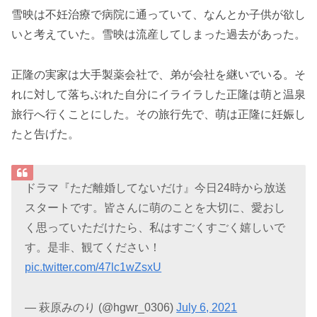
雪映は不妊治療で病院に通っていて、なんとか子供が欲し
いと考えていた。雪映は流産してしまった過去があった。
正隆の実家は大手製薬会社で、弟が会社を継いでいる。そ
れに対して落ちぶれた自分にイライラした正隆は萌と温泉
旅行へ行くことにした。その旅行先で、萌は正隆に妊娠し
たと告げた。
ドラマ『ただ離婚してないだけ』今日24時から放送
スタートです。皆さんに萌のことを大切に、愛おし
く思っていただけたら、私はすごくすごく嬉しいで
す。是非、観てください！
pic.twitter.com/47lc1wZsxU
— 萩原みのり (@hgwr_0306)
July 6, 2021