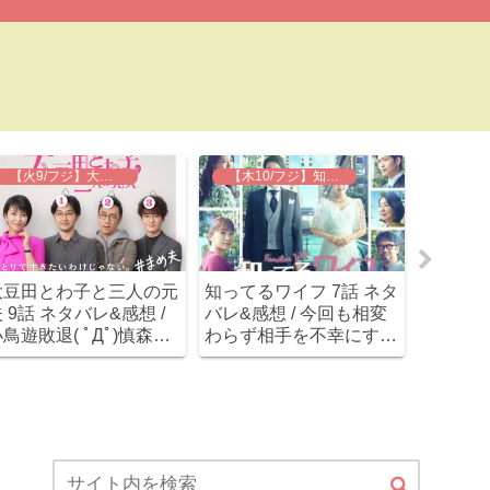
【火9/フジ】大豆田とわ子と三人の元夫
【木10/フジ】知ってるワイフ
大豆田とわ子と三人の元
知ってるワイフ 7話 ネタ
オー！
 9話 ネタバレ&感想 /
バレ&感想 / 今回も相変
別冊で 
鳥遊敗退( ﾟДﾟ)慎森の
わらず相手を不幸にする
バレ&感
可愛さが加速してノンス
元春と、優しい津山。
宝来姉
トップ！
かのプ