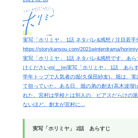
実写「ホリミヤ」 1話 ネタバレ&感想 / 注目若手
https://storykansou.com/2021winterdrama/horimi
実写「ホリミヤ」 1話 ネタバレ&感想です。あ
けくださいm(__)m実写「ホリミヤ」 1話 あ
学年トップで人気者の堀(久保田紗友)。堀は、
て担っていた。ある日、堀の弟の創太(高木波瑠
れた。宮村は学校とは別人の、ピアスだらけの派
ないほど。創太が宮村に...
実写「ホリミヤ」 2話 あらすじ