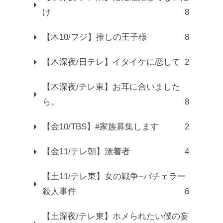
け
8
【木10/フジ】推しの王子様
8
【木深夜/日テレ】イタイケに恋して
2
【木深夜/テレ東】お耳に合いました
ら。
8
【金10/TBS】#家族募集します
2
【金11/テレ朝】漂着者
4
【土11/テレ東】女の戦争~バチェラー
殺人事件
6
【土深夜/テレ東】ホメられたい僕の妄