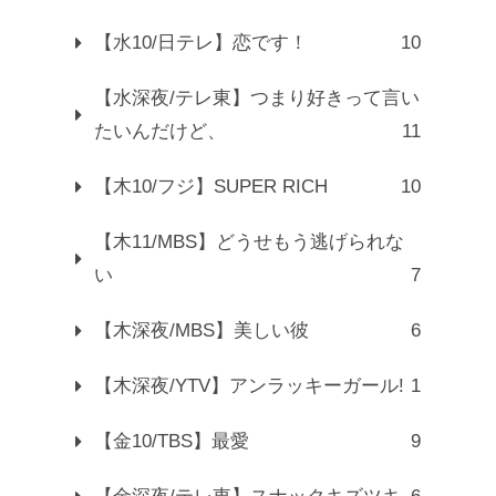
【水10/日テレ】恋です！
10
【水深夜/テレ東】つまり好きって言い
たいんだけど、
11
【木10/フジ】SUPER RICH
10
【木11/MBS】どうせもう逃げられな
い
7
【木深夜/MBS】美しい彼
6
【木深夜/YTV】アンラッキーガール!
1
【金10/TBS】最愛
9