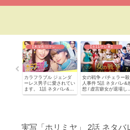
】推しの王子様
【木深夜/日テレ】カラフラブル
【土11/テレ東】女の戦争~バチェラー殺人事件
話 ネタバ
カラフラブル ジェンダ
女の戦争 バチェラー殺
急にデキ
ーレス男子に愛されてい
人事件 5話 ネタバレ&
ててつい
ます。 1話 ネタバレ&感
想 / 虚言癖女が退場し
想 / クオリティ高いラブ
若菜は哲也との因縁を
コメ！主要キャラ4人す
白！
ごく良い～！原作漫画と
の違いも(原作とドラ
マ、全然違います。)
実写「ホリミヤ」 2話 ネタバレ