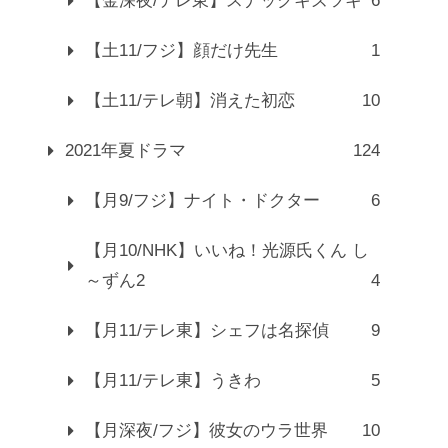
【金深夜/テレ東】スナックキズツキ
6
【土11/フジ】顔だけ先生
1
【土11/テレ朝】消えた初恋
10
2021年夏ドラマ
124
【月9/フジ】ナイト・ドクター
6
【月10/NHK】いいね！光源氏くん し
～ずん2
4
【月11/テレ東】シェフは名探偵
9
【月11/テレ東】うきわ
5
【月深夜/フジ】彼女のウラ世界
10