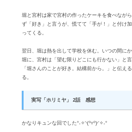
堀と宮村は家で宮村の作ったケーキを食べながら
ず「好き」と言うが、慌てて「手が！」と付け加
ってくる。
翌日、堀は熱を出して学校を休む。いつの間にか
堀に、宮村は「望む限りどこにも行かない」と言
「堀さんのことが好き。結構前から。」と伝える
る。
実写「ホリミヤ」 2話 感想
かなりキュンな回でした°˖✧◝(⁰▿⁰)◜✧˖°