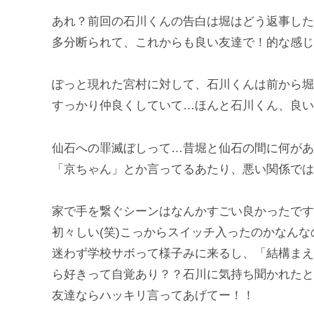
あれ？前回の石川くんの告白は堀はどう返事した
多分断られて、これからも良い友達で！的な感じ
ぽっと現れた宮村に対して、石川くんは前から堀
すっかり仲良くしていて…ほんと石川くん、良い
仙石への罪滅ぼしって…昔堀と仙石の間に何があ
「京ちゃん」とか言ってるあたり、悪い関係では
家で手を繋ぐシーンはなんかすごい良かったです
初々しい(笑)こっからスイッチ入ったのかなん
迷わず学校サボって様子みに来るし、「結構まえ
ら好きって自覚あり？？石川に気持ち聞かれたと
友達ならハッキリ言ってあげてー！！