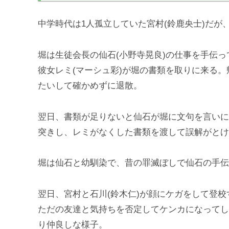
中学時代は1人孤立していた宮村(鈴鹿央士)だが
堀は生徒会長の仙石(小野寺晃良)の仕事を手伝
彼女レミ(マーシュ彩)が堀の書類を取りに来る
たいして確かめずに退散。
翌日、書類が足りないと仙石が堀に文句を言いに
突きし、レミがなくした書類を渡して誤解がとけ
堀は仙石と幼馴染で、昔の罪滅ぼしで仙石の手伝
翌日、宮村と石川(鈴木仁)が顔にケガをして登
ただの友達と気持ちを否定してケンカになってし
り仲良しな様子。