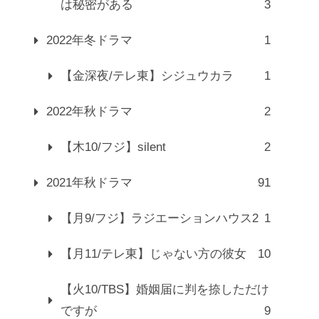
は秘密がある
3
2022年冬ドラマ
1
【金深夜/テレ東】シジュウカラ
1
2022年秋ドラマ
2
【木10/フジ】silent
2
2021年秋ドラマ
91
【月9/フジ】ラジエーションハウス2
1
【月11/テレ東】じゃない方の彼女
10
【火10/TBS】婚姻届に判を捺しただけ
ですが
9