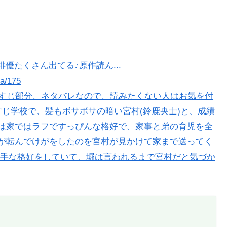
俳優たくさん出てる♪原作読ん...
ya/175
らすじ部分、ネタバレなので、読みたくない人はお気を付
らすじ学校で、髪もボサボサの暗い宮村(鈴鹿央士)と、成績
実は家ではラフですっぴんな格好で、家事と弟の育児を全
)が転んでけがをしたのを宮村が見かけて家まで送ってく
手な格好をしていて、堀は言われるまで宮村だと気づか