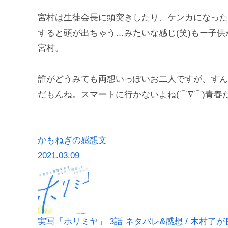
宮村は生徒会長に頭突きしたり、ケンカになった
すると頭が出ちゃう…みたいな感じ(笑)もー子
宮村。
誰がどうみても両想いっぽいお二人ですが、すん
だもんね。スマートに行かないよね(⌒∇⌒)青春
かもねぎの感想文
2021.03.09
実写「ホリミヤ」 3話 ネタバレ&感想 / 木村了が