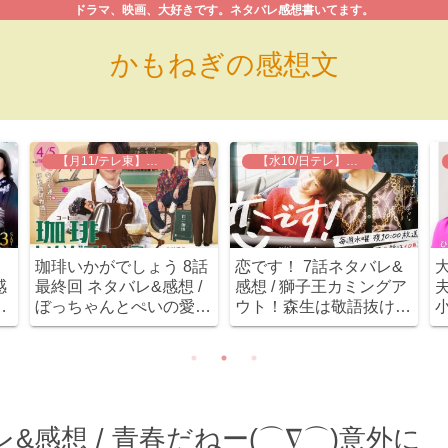
ドラマ、映画、大好きです。ネタバレ感想書いてます。
かもねぎの感想文
【月11/テレ東】珈琲いかがでしょう
【水10/日テレ】恋です！
珈琲いかがでしょう 8話
恋です！ 7話ネタバレ&
感
最終回 ネタバレ&感想 /
感想 / 獅子王カミングア
夫
、
ぼっちゃんとぺいの愛が
ウト！森生は敬語抜けな
小
告
重い(笑)とても良いハッ
いうちに強力ライバル出
ピーエンドでした！！
現～
&感想 / 青春だねー(⌒∇⌒)意外に