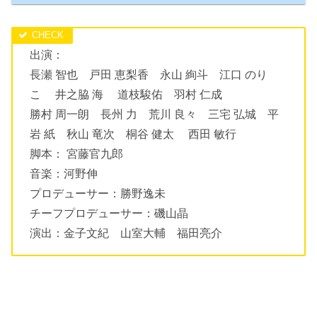
出演：
長瀬 智也 戸田 恵梨香 永山 絢斗 江口 のり
こ 井之脇 海 道枝駿佑 羽村 仁成
勝村 周一朗 長州 力 荒川 良々 三宅 弘城 平
岩 紙 秋山 竜次 桐谷 健太 西田 敏行
脚本： 宮藤官九郎
音楽：河野伸
プロデューサー：勝野逸未
チーフプロデューサー：磯山晶
演出：金子文紀 山室大輔 福田亮介