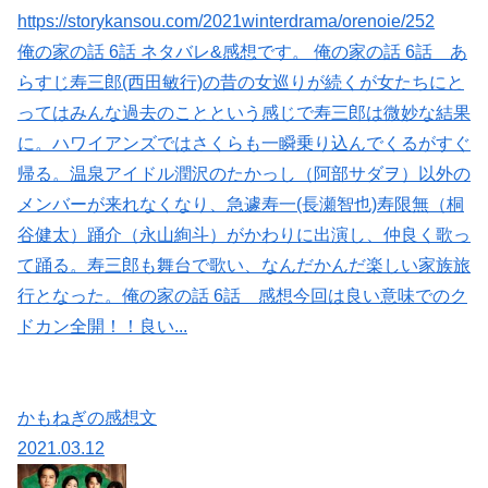
https://storykansou.com/2021winterdrama/orenoie/252
俺の家の話 6話 ネタバレ&感想です。 俺の家の話 6話 あ
らすじ寿三郎(西田敏行)の昔の女巡りが続くが女たちにと
ってはみんな過去のことという感じで寿三郎は微妙な結果
に。ハワイアンズではさくらも一瞬乗り込んでくるがすぐ
帰る。温泉アイドル潤沢のたかっし（阿部サダヲ）以外の
メンバーが来れなくなり、急遽寿一(長瀬智也)寿限無（桐
谷健太）踊介（永山絢斗）がかわりに出演し、仲良く歌っ
て踊る。寿三郎も舞台で歌い、なんだかんだ楽しい家族旅
行となった。俺の家の話 6話 感想今回は良い意味でのク
ドカン全開！！良い...
かもねぎの感想文
2021.03.12