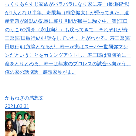
っくりあらすじ家族がバラバラになり家に寿一(長瀬智也)
が1人となり半年、寿限無（桐谷健太）が帰ってきた。遺
産問題が雑誌の記事に載り世間が勝手に騒ぐ中、舞(江口
のりこ)や踊介（永山絢斗）も戻ってきて、それぞれが寿
三郎(西田敏行)の世話をしていたことがわかる。寿三郎(西
田敏行)は危篤となるが、寿一が実はスーパー世阿弥マシ
ンだということをカミングアウトし、寿三郎は奇跡的に一
命をとりとめる。寿一は年末のプロレスの試合へ向かう。
俺の家の話 9話 感想家族がま...
かもねぎの感想文
2021.03.31