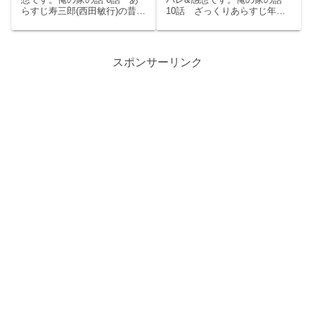
らすじ寿三郎(西田敏行)の昔の
10話 ざっくりあらすじ年が
ラマでした。
女巡りが続くが女たちにとっ
明け、寿一(長瀬智也)と寿三郎
てはみんな過去のことという
(西田敏行)はいつも通り賑やか
感じで寿三郎は微妙な結果
に過ごしているが他の家族の
に。ハワイアンズではさくら
様子がしんみりしていてどこ
スポンサーリンク
も一瞬乗り込んでくるがすぐ
かおかしい。寿一は年越しプ
帰る。温泉アイドル潤沢の...
ロレスの事故で亡...