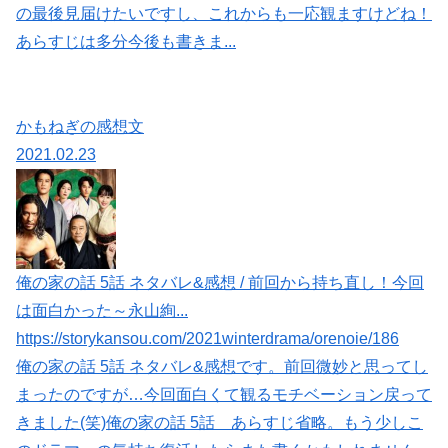
の最後見届けたいですし、これからも一応観ますけどね！
あらすじは多分今後も書きま...
かもねぎの感想文
2021.02.23
俺の家の話 5話 ネタバレ&感想 / 前回から持ち直し！今回
は面白かった～永山絢...
https://storykansou.com/2021winterdrama/orenoie/186
俺の家の話 5話 ネタバレ&感想です。前回微妙と思ってし
まったのですが…今回面白くて観るモチベーション戻って
きました(笑)俺の家の話 5話 あらすじ省略。もう少しこ