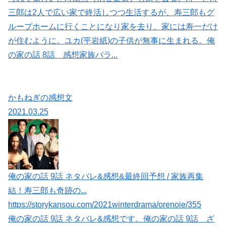
三郎は2人で広い家で終活しつつ生活するが、寿三郎もグ
ループホームに行くことになり家を去り、家には寿一だけ
が住むように。ユカ(平岩紙)の子供が無事に生まれる。俺
の家の話 8話 感想家族バラ...
かもねぎの感想文
2021.03.25
俺の家の話 9話 ネタバレ&感想&最終回予想 / 家族再集
結！寿三郎も奇跡の...
https://storykansou.com/2021winterdrama/orenoie/355
俺の家の話 9話 ネタバレ&感想です。俺の家の話 9話 ざ