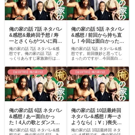
俺の家の話 7話 ネタバレ
俺の家の話 5話 ネタバレ
&感想&最終回予想 / 寿
&感想 / 前回から持ち直
一とさくらがついに両想
し！今回は面白かった～
い！寿三郎お手柄でした
永山絢斗カワイイ
俺の家の話 7話 ネタバレ&感
俺の家の話 5話 ネタバレ&感
♪
(⌒∇⌒)
想です。俺の家の話 7話 ざ
想です。前回微妙と思ってし
っくりあらすじ家族旅行は最
まったのですが…今回面白く
後は楽しくみんな浮かれて帰
て観るモチベーション戻って
宅した。寿一(長瀬智也)は秀生
きました(笑)俺の家の話 5話
（羽村仁成）の親権争いでユ
あらすじ省略。もう少しこの
【金10/TBS】俺の家の話
【金10/TBS】俺の家の話
カ(平岩紙)と互いの弁護士を連
ドラマへの気持ち復活したら
れてもめるが、秀生の能がや
また書くかもしれません。俺
りたい気持ちと、寿...
の家の話 5話 感想今...
俺の家の話 6話 ネタバレ
俺の家の話 10話最終回
&感想 / あー面白かっ
ネタバレ&感想 / 寿一さ
た！4人の歌とダンスが
ようなら( ；∀；)喪失感
最高でした♪
がすごすぎて無理だけど
俺の家の話 6話 ネタバレ&感
俺の家の話 10話最終回 ネタ
すごく良くできた傑作ド
想です。俺の家の話 6話 あ
バレ&感想です。俺の家の話