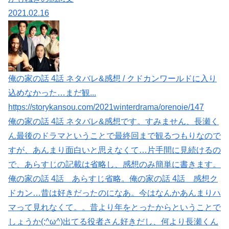
2021.02.16
俺の家の話 4話 ネタバレ&感想 / クドカンワールドに入り
込めなかった…まだ観...
https://storykansou.com/2021winterdrama/orenoie/147
俺の家の話 4話 ネタバレ&感想です。すみません、長瀬く
ん最後のドラマということで最終回まで観るつもりなので
すが、あんまり面白いと思えなくて…片手間に見続けるの
で、あらすじの記載は省略し、感想のみ簡単に書きます。
俺の家の話 4話 あらすじ省略。俺の家の話 4話 感想ク
ドカン…昔は好きだったのになあ。今はなんかあんまりハ
マって見れなくて。。昔より年をとったからということで
しょうか(;^ω^)出てる役者さん好きだし、何より長瀬くん