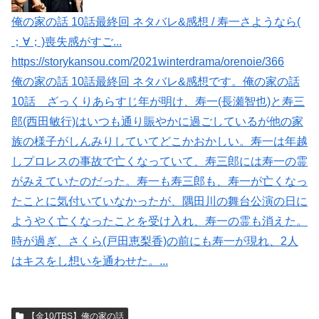
俺の家の話 10話最終回 ネタバレ&感想 / 寿一さようなら(
；∀；)喪失感がすご...
https://storykansou.com/2021winterdrama/orenoie/366
俺の家の話 10話最終回 ネタバレ&感想です。俺の家の話
10話 ざっくりあらすじ年が明け、寿一(長瀬智也)と寿三
郎(西田敏行)はいつも通り賑やかに過ごしているが他の家
族の様子がしんみりしていてどこかおかしい。寿一は年越
しプロレスの事故で亡くなっていて、寿三郎には寿一の霊
がみえていたのだった。寿一も寿三郎も、寿一が亡くなっ
たことに気付いていなかったが、隅田川の舞台公演の日に
ようやく亡くなったことを受け入れ、寿一の霊も消えた。
時が過ぎ、さくら(戸田恵梨香)の前にも寿一が現れ、2人
はキスをし想いを通わせた。...
【金10/TBS】俺の家の話