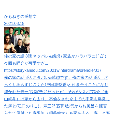
かもねぎの感想文
2021.03.18
俺の家の話 8話 ネタバレ&感想 / 家族がバラバラに( ﾟДﾟ)
今回も踊介が可愛すぎ...
https://storykansou.com/2021winterdrama/orenoie/317
俺の家の話 8話 ネタバレ&感想です。俺の家の話 8話 ざ
っくりあらすじさくら(戸田恵梨香)と付き合うことになり
浮かれた寿一(長瀬智也)だったが、それがバレて踊介（永
山絢斗）は家から去り、不倫をされ今までの不満も爆発し
た舞と(江口のりこ)、寿三郎(西田敏行)からお風呂を拒否
られて傷付いた寿限無（桐谷健太）も家を去る。寿一と寿