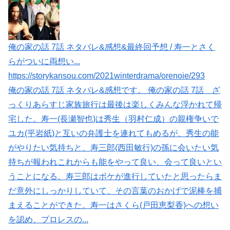
俺の家の話 7話 ネタバレ&感想&最終回予想 / 寿一とさく
らがついに両想い...
https://storykansou.com/2021winterdrama/orenoie/293
俺の家の話 7話 ネタバレ&感想です。 俺の家の話 7話 ざ
っくりあらすじ家族旅行は最後は楽しくみんな浮かれて帰
宅した。寿一(長瀬智也)は秀生（羽村仁成）の親権争いで
ユカ(平岩紙)と互いの弁護士を連れてもめるが、秀生の能
がやりたい気持ちと、寿三郎(西田敏行)の孫に会いたい気
持ちが報われこれからも能をやって良い、会って良いとい
うことになる。寿三郎はボケが進行していたと思ったらま
だ意外にしっかりしていて、その言葉のおかげで泥棒を捕
まえることができた。寿一はさくら(戸田恵梨香)への想い
を認め、プロレスの...