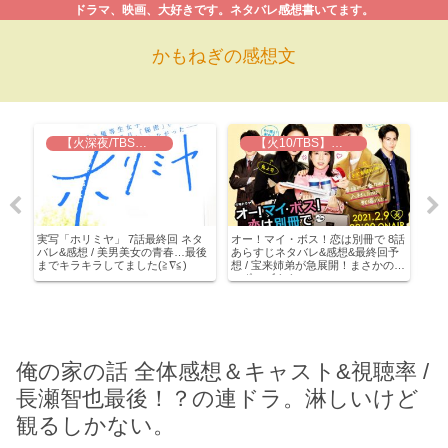
ドラマ、映画、大好きです。ネタバレ感想書いてます。
かもねぎの感想文
【火深夜/TBS】実写 ホリミヤ
【火10/TBS】オー！マイ・ボス！恋は別冊で
回ネ
実写「ホリミヤ」 7話最終回 ネタ
オー！マイ・ボス！恋は別冊で 8話
ラブ
万
バレ&感想 / 美男美女の青春…最後
あらすじネタバレ&感想&最終回予
下男
攻
までキラキラしてました(≧∇≦)
想 / 宝来姉弟が急展開！まさかのプ
チュ
ロポーズ！！
悠が
俺の家の話 全体感想＆キャスト&視聴率 /
長瀬智也最後！？の連ドラ。淋しいけど
観るしかない。