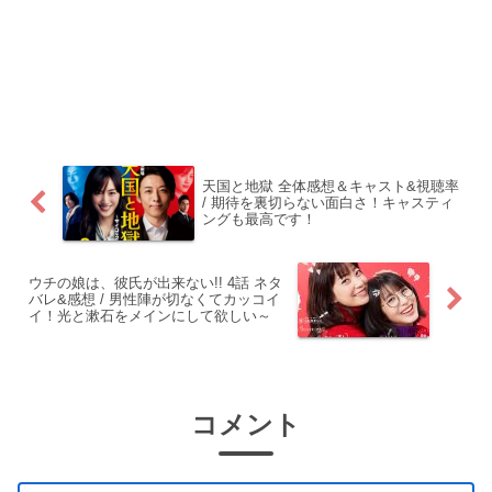
天国と地獄 全体感想＆キャスト&視聴率
/ 期待を裏切らない面白さ！キャスティ
ングも最高です！
ウチの娘は、彼氏が出来ない!! 4話 ネタ
バレ&感想 / 男性陣が切なくてカッコイ
イ！光と漱石をメインにして欲しい～
コメント