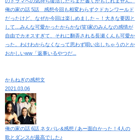
のドラマへの気持ち復活したらまた書くかもしれません。
俺の家の話 5話 感想今回も相変わらずクドカンワールド
だったけど、なぜか今回は楽しめました～！大きな要因と
して…みんな可愛かったからかな(笑)家のみんなの感情が
自由でカオスすぎて、それに翻弄される長瀬くんも可愛か
った。わけわからなくなって思わず唄い出しちゃうのとか
おかしいww「返事いるやつだ...
かもねぎの感想文
2021.03.06
俺の家の話 6話 ネタバレ&感想 / あー面白かった！4人の
歌とダンスが最高でした♪