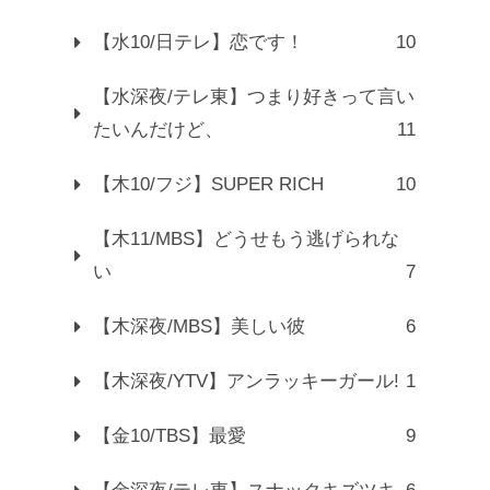
【水10/日テレ】恋です！
10
【水深夜/テレ東】つまり好きって言い
たいんだけど、
11
【木10/フジ】SUPER RICH
10
【木11/MBS】どうせもう逃げられな
い
7
【木深夜/MBS】美しい彼
6
【木深夜/YTV】アンラッキーガール!
1
【金10/TBS】最愛
9