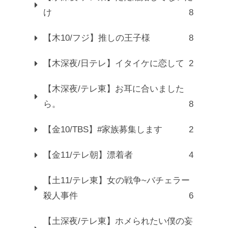
け
8
【木10/フジ】推しの王子様
8
【木深夜/日テレ】イタイケに恋して
2
【木深夜/テレ東】お耳に合いました
ら。
8
【金10/TBS】#家族募集します
2
【金11/テレ朝】漂着者
4
【土11/テレ東】女の戦争~バチェラー
殺人事件
6
【土深夜/テレ東】ホメられたい僕の妄