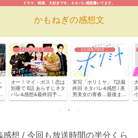
ドラマ、映画、大好きです。ネタバレ感想書いてます。
かもねぎの感想文
【火10/TBS】オー！マイ・ボス！恋は別冊で
【火深夜/TBS】実写 ホリミヤ
&
オー！マイ・ボス！恋は
実写「ホリミヤ」 7話最
ア
別冊で 8話 あらすじネタ
終回 ネタバレ&感想 / 美
夫
な
バレ&感想&最終回予想 /
男美女の青春…最後まで
小
出
宝来姉弟が急展開！まさ
キラキラしてました
かのプロポーズ！！
(≧∇≦)
&感想 / 今回も放送時間の半分くら