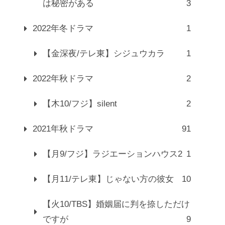
は秘密がある
3
2022年冬ドラマ
1
【金深夜/テレ東】シジュウカラ
1
2022年秋ドラマ
2
【木10/フジ】silent
2
2021年秋ドラマ
91
【月9/フジ】ラジエーションハウス2
1
【月11/テレ東】じゃない方の彼女
10
【火10/TBS】婚姻届に判を捺しただけ
ですが
9