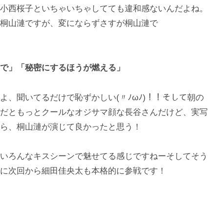
小西桜子といちゃいちゃしてても違和感ないんだよね。
桐山漣ですが、変にならずさすが桐山漣で
で」「秘密にするほうが燃える」
、聞いてるだけで恥ずかしい(〃ﾉωﾉ)！！そして朝の
だともっとクールなオジサマ顔な長谷さんだけど、実写
ら、桐山漣が演じて良かったと思う！
いろんなキスシーンで魅せてる感じですねーそしてそう
に次回から細田佳央太も本格的に参戦です！