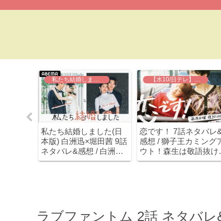
】シェフは名探偵
私たち結婚しました
【水10/日テレ】恋です！
2話 ネタ
私たち結婚しました(日
恋です！ 7話ネタバレ
下リオと
本版) 白洲迅×堀田茜 9話
感想 / 獅子王カミング
ト。橋本
ネタバレ&感想 / 白洲迅
ウト！森生は敬語抜け
？
が頑張って距離詰めてる
いうちに強力ライバル
感じがすごくカワイイ
現～
(≧∇≦)
ラブファントム 2話 ネタバレ