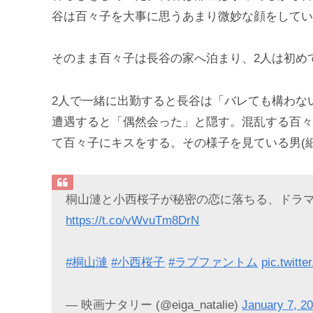
谷は百々子を大事に思うあまり微妙な顔をしてい
そのまま百々子は長谷の家へ泊まり、2人は初め
2人で一緒に出勤すると長谷は「バレても構わな
遭遇すると「偶然会った」と隠す。混乱する百々
て百々子にキスをする。その様子を見ている男(
桐山漣と小西桜子が秘密の恋に落ちる、ドラ
https://t.co/vWvuTm8DrN
#桐山漣
#小西桜子
#ラブファントム
pic.twit
— 映画ナタリー (@eiga_natalie)
January 7, 2