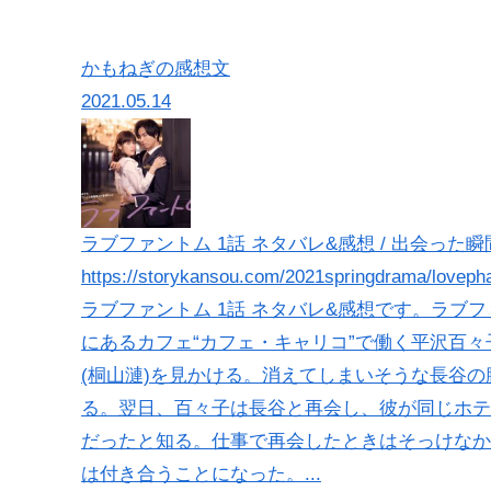
かもねぎの感想文
2021.05.14
ラブファントム 1話 ネタバレ&感想 / 出会った
https://storykansou.com/2021springdrama/lovep
ラブファントム 1話 ネタバレ&感想です。ラブ
にあるカフェ“カフェ・キャリコ”で働く平沢百々
(桐山漣)を見かける。消えてしまいそうな長谷
る。翌日、百々子は長谷と再会し、彼が同じホテ
だったと知る。仕事で再会したときはそっけなか
は付き合うことになった。...