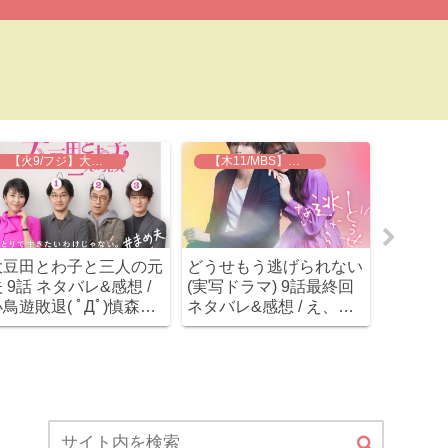
【火9/フジ】大豆田とわ子と三人の元夫
【木11/MBS】どうせもう逃げられない
大豆田とわ子と三人の元
どうせもう逃げられない
珈琲いか
 9話 ネタバレ&感想 /
(実写ドラマ) 9話最終回
最終回 
鳥遊敗退( ﾟДﾟ)慎森の
ネタバレ&感想 / え、最
ぼっち
可愛さが加速してノンス
後は霊が出てきて拓己の
重い(笑
トップ！
闇が解決展開！？とりあ
ピーエ
えずハッピーエンド(笑)