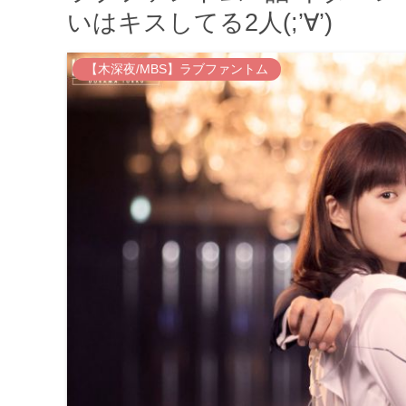
いはキスしてる2人(;’∀’)
【木深夜/MBS】ラブファントム