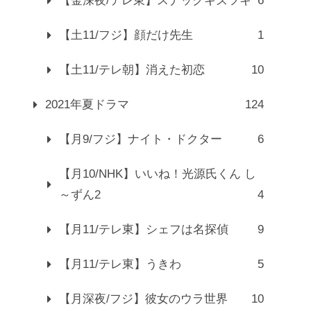
【金深夜/テレ東】スナックキズツキ
6
【土11/フジ】顔だけ先生
1
【土11/テレ朝】消えた初恋
10
2021年夏ドラマ
124
【月9/フジ】ナイト・ドクター
6
【月10/NHK】いいね！光源氏くん し
～ずん2
4
【月11/テレ東】シェフは名探偵
9
【月11/テレ東】うきわ
5
【月深夜/フジ】彼女のウラ世界
10