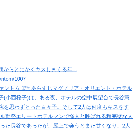
瞬間からとにかくキスしまくる年...
hantom/1007
ファントム 1話 あらすじマグノリア・オリエント・ホテル
子(小西桜子)は、ある夜、ホテルの空中展望台で長谷慧
の腕を思わずとった百々子。そして2人は何度もキスをす
ル勤務エリートホテルマンで怪人と呼ばれる程完璧な人
った長谷であったが、屋上で会うとまた甘くなり、2人