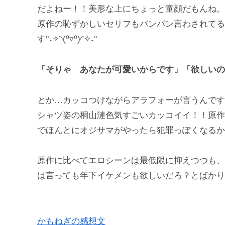
だよねー！！美形な上にちょっと童顔だもんね。
原作の恥ずかしいセリフもバンバン言わされてる
す°˖✧◝(⁰▿⁰)◜✧˖°
「そりゃ あなたが可愛いからです」「欲しいの
とか…カッコつけながらアラフォーが言うんですよ
シャツ姿の桐山漣色気すごいカッコイイ！！原作
でほんとにオジサマがやったら犯罪っぽくなるか
原作に比べてエロシーンは最低限に抑えつつも、
は言っても年下イケメンも欲しいだろ？とばかり
かもねぎの感想文