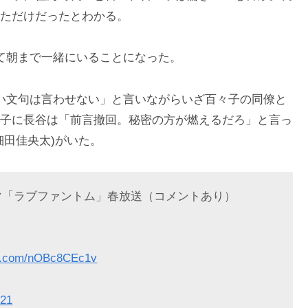
ただけだったとわかる。
て朝まで一緒にいることになった。
い文句は言わせない」と言いながらいざ百々子の同僚と
子に長谷は「前言撤回。秘密の方が燃えるだろ」と言っ
細田佳央太)がいた。
マ「ラブファントム」春放送（コメントあり）
ter.com/nOBc8CEc1v
021