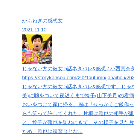
かもねぎの感想文
2021.11.10
じゃない方の彼女 5話ネタバレ&感想 / 小西真奈
https://storykansou.com/2021autumn/janaihou/26
じゃない方の彼女 5話ネタバレ&感想です。じゃな
美)に嘘をついて夜遅くまで怜子(山下美月)の
おいをつけて家に帰る。麗は「せっかくご飯作っ
らも笑って許してくれた。片桐は雅也の相手が誰
と、怜子が雅也を訪ねにきて、その様子を見た片
ため、雅也は練習台とな...