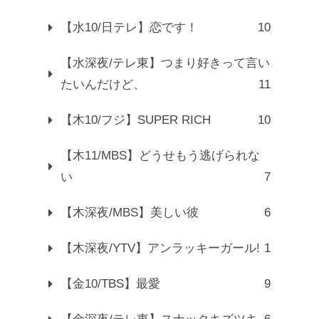
【水10/日テレ】恋です！
10
【水深夜/テレ東】つまり好きって言い
たいんだけど、
11
【木10/フジ】SUPER RICH
10
【木11/MBS】どうせもう逃げられな
い
7
【木深夜/MBS】美しい彼
6
【木深夜/YTV】アンラッキーガール!
1
【金10/TBS】最愛
9