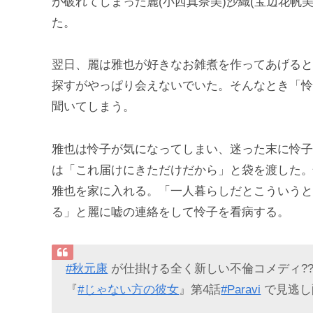
が破れてしまった麗(小西真奈美)沙織(宝辺花帆
た。
翌日、麗は雅也が好きなお雑煮を作ってあげると
探すがやっぱり会えないでいた。そんなとき「怜
聞いてしまう。
雅也は怜子が気になってしまい、迷った末に怜子
は「これ届けにきただけだから」と袋を渡した。
雅也を家に入れる。「一人暮らしだとこういうと
る」と麗に嘘の連絡をして怜子を看病する。
#秋元康
が仕掛ける全く新しい不倫コメディ??
『
#じゃない方の彼女
』第4話
#Paravi
で見逃し