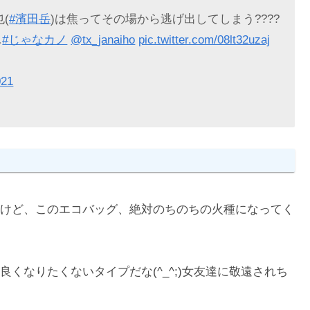
(
#濱田岳
)は焦ってその場から逃げ出してしまう????
…
#じゃなカノ
@tx_janaiho
pic.twitter.com/08lt32uzaj
021
けど、このエコバッグ、絶対のちのちの火種になってく
くなりたくないタイプだな(^_^;)女友達に敬遠されち