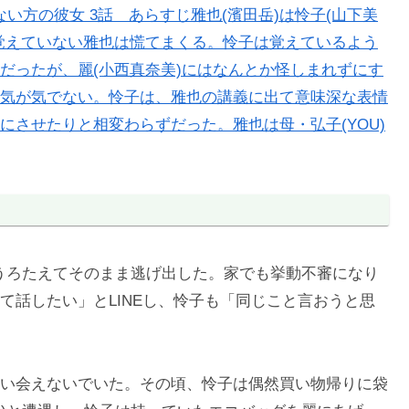
い方の彼女 3話 あらすじ雅也(濱田岳)は怜子(山下美
覚えていない雅也は慌てまくる。怜子は覚えているよう
だったが、麗(小西真奈美)にはなんとか怪しまれずにす
気が気でない。怜子は、雅也の講義に出て意味深な表情
させたりと相変わらずだった。雅也は母・弘子(YOU)
はうろたえてそのまま逃げ出した。家でも挙動不審になり
て話したい」とLINEし、怜子も「同じこと言おうと思
い会えないでいた。その頃、怜子は偶然買い物帰りに袋