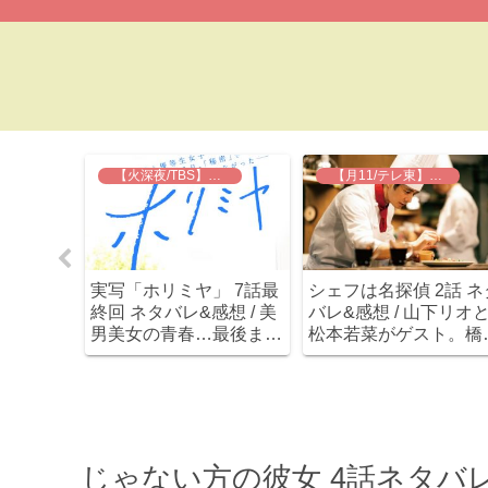
【火深夜/TBS】実写 ホリミヤ
【月11/テレ東】シェフは名探偵
られない
実写「ホリミヤ」 7話最
シェフは名探偵 2話 ネ
話最終回
終回 ネタバレ&感想 / 美
バレ&感想 / 山下リオ
 え、最
男美女の青春…最後まで
松本若菜がゲスト。橋
て拓己の
キラキラしてました
マナミは何者？？
？とりあ
(≧∇≦)
ド(笑)
じゃない方の彼女 4話ネタバレ