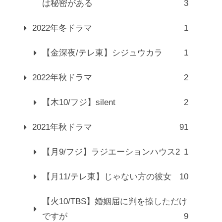
は秘密がある
3
2022年冬ドラマ
1
【金深夜/テレ東】シジュウカラ
1
2022年秋ドラマ
2
【木10/フジ】silent
2
2021年秋ドラマ
91
【月9/フジ】ラジエーションハウス2
1
【月11/テレ東】じゃない方の彼女
10
【火10/TBS】婚姻届に判を捺しただけ
ですが
9