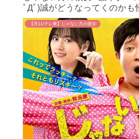
ﾟДﾟ)誠がどうなってくのか
【月11/テレ東】じゃない方の彼女