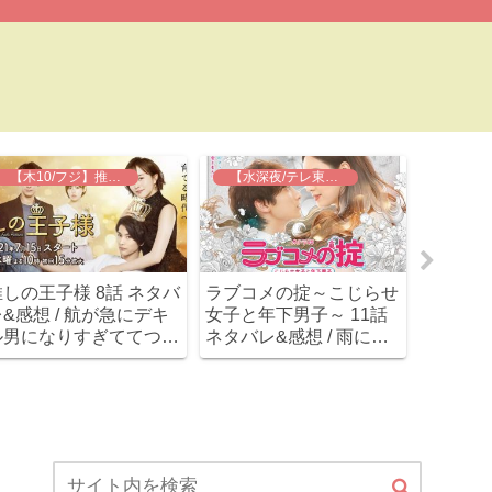
【木10/フジ】推しの王子様
【水深夜/テレ東】ラブコメの掟
推しの王子様 8話 ネタバ
ラブコメの掟～こじらせ
レンアイ
&感想 / 航が急にデキ
女子と年下男子～ 11話
ラマ) 
ル男になりすぎててつい
ネタバレ&感想 / 雨に濡
レ&感想
ていけないぞ。
れた子犬男子小関裕太！
ンド！
切ないけどカワイイ(*´Д
(≧∇≦
｀)
(笑)