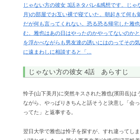
じゃない方の彼女 3話ネタバレ&感想です。じゃな
月)の部屋でお互い裸で寝ていた。朝起きて何も
だが何も言ってくれない。恐る恐る帰宅した雅也
む。雅也はあの日はやったのかやってないのかと
を浮かべながらも男友達の誘いにはのってその気に
に遠まわしに相談すると「...
じゃない方の彼女 4話 あらすじ
怜子(山下美月)に突然キスされた雅也(濱田岳)
ながら、やっぱりきちんと話そうと決意し「会っ
ってた」と返事する。
翌日大学で雅也は怜子を探すが、すれ違ってしま