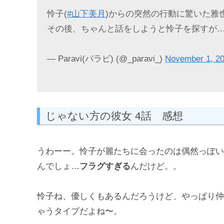
怜子(
#山下美月
)からの突然の行動に驚いた雅也
その後、ちゃんと話をしようと怜子を探すが
— Paravi(パラビ) (@_paravi_)
November 1, 2
じゃない方の彼女 4話 感想
うわーー。怜子が麗たちに会ったのは偶然っぽい
んでしょ…
フラグすぎる
んだけど。。
怜子ね、優しくもあるんだろうけど、やっぱり仲良
ゃうタイプだよね〜。