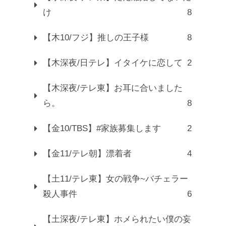
け
8
【木10/フジ】推しの王子様
8
【木深夜/日テレ】イタイケに恋して
2
【木深夜/テレ東】お耳に合いました
ら。
8
【金10/TBS】#家族募集します
2
【金11/テレ朝】漂着者
4
【土11/テレ東】女の戦争~バチェラー
殺人事件
6
【土深夜/テレ東】ホメられたい僕の妄