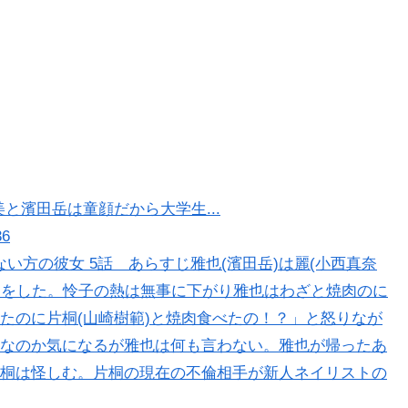
美と濱田岳は童顔だから大学生...
36
い方の彼女 5話 あらすじ雅也(濱田岳)は麗(小西真奈
看病をした。怜子の熱は無事に下がり雅也はわざと焼肉のに
たのに片桐(山崎樹範)と焼肉食べたの！？」と怒りなが
なのか気になるが雅也は何も言わない。雅也が帰ったあ
桐は怪しむ。片桐の現在の不倫相手が新人ネイリストの