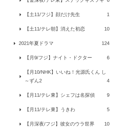
【金深夜/テレ東】スナックキズツキ
6
【土11/フジ】顔だけ先生
1
【土11/テレ朝】消えた初恋
10
2021年夏ドラマ
124
【月9/フジ】ナイト・ドクター
6
【月10/NHK】いいね！光源氏くん し
～ずん2
4
【月11/テレ東】シェフは名探偵
9
【月11/テレ東】うきわ
5
【月深夜/フジ】彼女のウラ世界
10