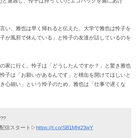
美)と遭遇し、怜子は持っていたエコバッグを麗にあげ
言い、雅也は早く帰れると伝えた。大学で雅也は怜子を
子が風邪で休んでいる」と怜子の友達が話しているのを
の家に行く。怜子は「どうしたんですか？」と驚き雅也
怜子は「お願いがあるんです」と桃缶を開けてほしいと
き心細い」という怜子のため、雅也は「仕事で遅くな
??
配信スタート▷
https://t.co/SB1Mht23wY