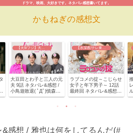
ドラマ、映画、大好きです。ネタバレ感想書いてます。
かもねぎの感想文
【火9/フジ】大豆田とわ子と三人の元夫
【水深夜/テレ東】ラブコメの掟
タ
大豆田とわ子と三人の元
ラブコメの掟～こじらせ
と
夫 9話 ネタバレ&感想 /
女子と年下男子～ 12話
レ
本
小鳥遊敗退( ﾟДﾟ)慎森の
最終回 ネタバレ&感想 /
可愛さが加速してノンス
ブルーレイBOX作ってく
トップ！
ださいお願いします！確
実に小関きゅんにハマれ
るドラマでした(≧∇≦)
&感想 / 雅也は何をしてるんだ(#