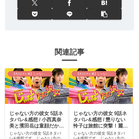
関連記事
【月11/テレ東】じゃない方の彼女
【月11/テレ東】じゃない方の彼女
じゃない方の彼女 5話ネ
じゃない方の彼女 9話ネ
タバレ&感想 / 小西真奈
タバレ&感想 / 懲りない
美と濱田岳は童顔だから
怜子は旅館に突撃！麗も
大学生役OKでした(≧∇≦)
さすがに気づいてきてる
じゃない方の彼女 5話ネタバ
じゃない方の彼女 9話ネタバ
でしょ。
レ&感想です。じゃない方の
レ&感想です。じゃない方の