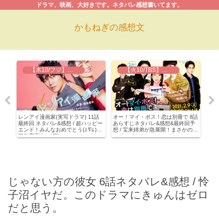
ドラマ、映画、大好きです。ネタバレ感想書いてます。
かもねぎの感想文
【木10/フジ】レンアイ漫画家
【火10/TBS】オー！マイ・ボス！恋は別冊で
年
レンアイ漫画家(実写ドラマ) 11話
オー！マイ・ボス！恋は別冊で 8話
だか
 雨
最終回 ネタバレ&感想 / 超ハッピー
あらすじネタバレ&感想&最終回予
じネ
な
エンド！みんなおめでとう(≧∇≦)刈
想 / 宝来姉弟が急展開！まさかのプ
コイ
部豹変面白い(笑)
ロポーズ！！
れる
じゃない方の彼女 6話ネタバレ&感想 / 怜
子沼イヤだ。このドラマにきゅんはゼロ
だと思う。