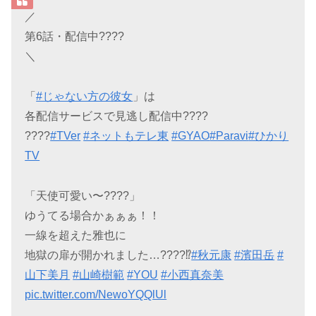
／
第6話・配信中????
＼
「
#じゃない方の彼女
」は
各配信サービスで見逃し配信中????
????
#TVer
#ネットもテレ東
#GYAO
#Paravi
#ひかり
TV
「天使可愛い〜????」
ゆうてる場合かぁぁぁ！！
一線を超えた雅也に
地獄の扉が開かれました…????⁉️
#秋元康
#濱田岳
#
山下美月
#山崎樹範
#YOU
#小西真奈美
pic.twitter.com/NewoYQQlUl