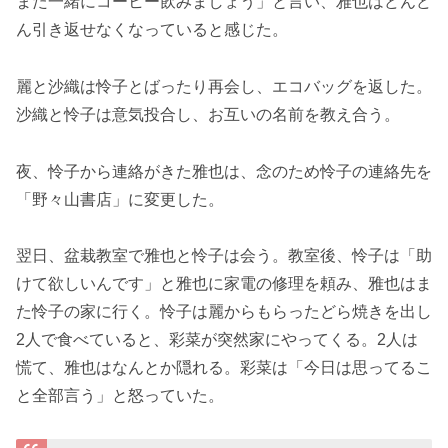
また一緒にコーヒー飲みましょう」と言い、雅也はどんど
ん引き返せなくなっていると感じた。
麗と沙織は怜子とばったり再会し、エコバッグを返した。
沙織と怜子は意気投合し、お互いの名前を教え合う。
夜、怜子から連絡がきた雅也は、念のため怜子の連絡先を
「野々山書店」に変更した。
翌日、盆栽教室で雅也と怜子は会う。教室後、怜子は「助
けて欲しいんです」と雅也に家電の修理を頼み、雅也はま
た怜子の家に行く。怜子は麗からもらったどら焼きを出し
2人で食べていると、彩菜が突然家にやってくる。2人は
慌て、雅也はなんとか隠れる。彩菜は「今日は思ってるこ
と全部言う」と怒っていた。