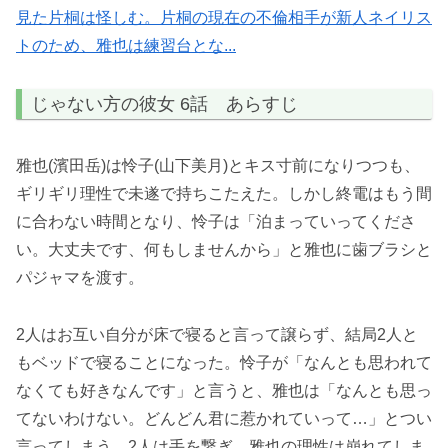
見た片桐は怪しむ。片桐の現在の不倫相手が新人ネイリス
トのため、雅也は練習台とな...
じゃない方の彼女 6話 あらすじ
雅也(濱田岳)は怜子(山下美月)とキス寸前になりつつも、
ギリギリ理性で未遂で持ちこたえた。しかし終電はもう間
に合わない時間となり、怜子は「泊まっていってくださ
い。大丈夫です、何もしませんから」と雅也に歯ブラシと
パジャマを渡す。
2人はお互い自分が床で寝ると言って譲らず、結局2人と
もベッドで寝ることになった。怜子が「なんとも思われて
なくても好きなんです」と言うと、雅也は「なんとも思っ
てないわけない。どんどん君に惹かれていって…」とつい
言ってしまう。2人は手を繋ぎ、雅也の理性は崩れてしま