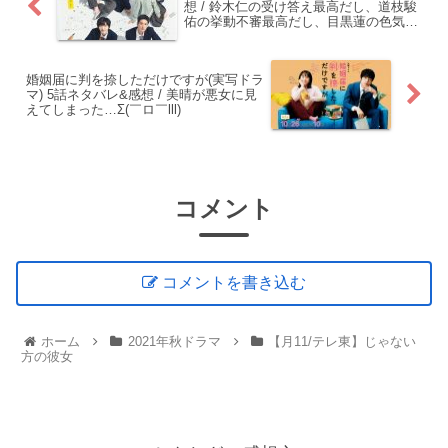
想 / 鈴木仁の受け答え最高だし、道枝駿
佑の挙動不審最高だし、目黒蓮の色気最
高！！
婚姻届に判を捺しただけですが(実写ドラ
マ) 5話ネタバレ&感想 / 美晴が悪女に見
えてしまった…Σ(￣ロ￣lll)
コメント
コメントを書き込む
ホーム
2021年秋ドラマ
【月11/テレ東】じゃない
方の彼女