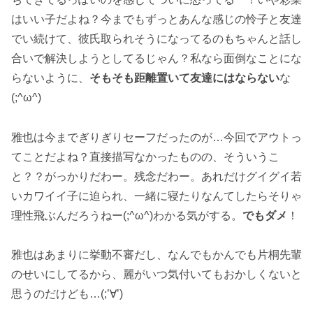
はいい子だよね？今までもずっとあんな感じの怜子と友達
でい続けて、彼氏取られそうになってるのもちゃんと話し
合いで解決しようとしてるじゃん？私なら面倒なことにな
らないように、
そもそも距離置いて友達にはならない
な
(;^ω^)
雅也は今までぎりぎりセーフだったのが…今回でアウトっ
てことだよね？直接描写なかったものの、そういうこ
と？？がっかりだわー。残念だわー。あれだけグイグイ若
いカワイイ子に迫られ、一緒に寝たりなんてしたらそりゃ
理性飛ぶんだろうねー(;^ω^)わかる気がする。
でもダメ
！
雅也はあまりに挙動不審だし、なんでもかんでも片桐先輩
のせいにしてるから、麗がいつ気付いてもおかしくないと
思うのだけども…(;’∀’)