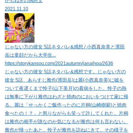
かもねぎの感想文
2021.11.10
じゃない方の彼女 5話ネタバレ&感想 / 小西真奈美と濱田
岳は童顔だから大学生...
https://storykansou.com/2021autumn/janaihou/2636
じゃない方の彼女 5話ネタバレ&感想です。じゃない方の
彼女 5話 あらすじ雅也(濱田岳)は麗(小西真奈美)に嘘を
ついて夜遅くまで怜子(山下美月)の看病をした。怜子の熱
は無事に下がり雅也はわざと焼肉のにおいをつけて家に帰
る。麗は「せっかくご飯作ったのに片桐(山崎樹範)と焼肉
食べたの！？」と怒りながらも笑って許してくれた。片桐
は雅也の相手が誰なのか気になるが雅也は何も言わない。
雅也が帰ったあと、怜子が雅也を訪ねにきて、その様子を