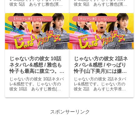
彼女 5話 あらすじ雅也(濱田
彼女 9話 あらすじ雅也(濱田
岳)は麗(小西真奈美)に嘘をつ
岳)は片桐(山崎樹範)に旅館で
いて夜遅くまで怜子(山下美月)
週末テスト作成しようと強引
の看病をした。怜子の熱は無
に誘われる。そして旅館では
【月11/テレ東】じゃない方の彼女
【月11/テレ東】じゃない方の彼女
事に下がり雅也はわざと焼肉
怜子(山下美月)との関係を指摘
のにおいをつけて家に帰る。
され、バーベキューに参加し
麗は「せっかくご飯...
たほとんどの人が気...
じゃない方の彼女 10話
じゃない方の彼女 2話ネ
ネタバレ&感想 / 雅也も
タバレ&感想 / やっぱり
怜子も最高に腹立つ。イ
怜子(山下美月)には嫌悪
ライラコメディ。
感。。
じゃない方の彼女 10話ネタバ
じゃない方の彼女 2話ネタバ
レ&感想です。じゃない方の
レ&感想です。じゃない方の
彼女 10話 あらすじ雅也(濱
彼女 2話 あらすじ大学准教
田岳)はつい怜子(山下美月)と
授・小谷雅也(濱田岳)は野々山
の不倫を続けデレデレしてい
怜子(山下美月)の不意打ち頬キ
た。そんなある日、麗(小西真
スに講義中も挙動不審にな
奈美)は雅也が出かけるときに
る。そんな雅也に怜子は「こ
スポンサーリンク
「不倫やめる気あるの？」と
の間のお礼です。」とクッキ
サラッと聞く。雅...
ーを渡した。麗(小西真...