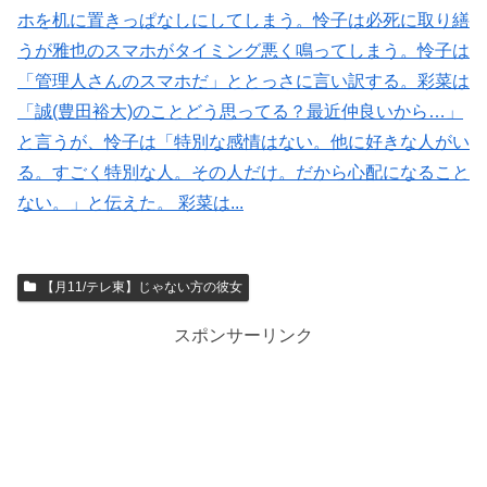
ホを机に置きっぱなしにしてしまう。怜子は必死に取り繕
うが雅也のスマホがタイミング悪く鳴ってしまう。怜子は
「管理人さんのスマホだ」ととっさに言い訳する。彩菜は
「誠(豊田裕大)のことどう思ってる？最近仲良いから…」
と言うが、怜子は「特別な感情はない。他に好きな人がい
る。すごく特別な人。その人だけ。だから心配になること
ない。」と伝えた。 彩菜は...
【月11/テレ東】じゃない方の彼女
スポンサーリンク