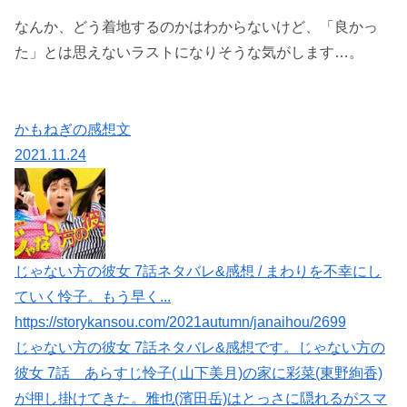
なんか、どう着地するのかはわからないけど、「良かっ
た」とは思えないラストになりそうな気がします…。
かもねぎの感想文
2021.11.24
じゃない方の彼女 7話ネタバレ&感想 / まわりを不幸にし
ていく怜子。もう早く...
https://storykansou.com/2021autumn/janaihou/2699
じゃない方の彼女 7話ネタバレ&感想です。じゃない方の
彼女 7話 あらすじ怜子( 山下美月)の家に彩菜(東野絢香)
が押し掛けてきた。雅也(濱田岳)はとっさに隠れるがスマ