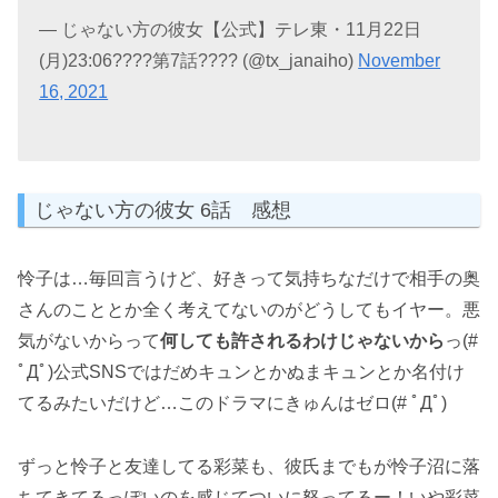
— じゃない方の彼女【公式】テレ東・11月22日
(月)23:06????第7話???? (@tx_janaiho)
November
16, 2021
じゃない方の彼女 6話 感想
怜子は…毎回言うけど、好きって気持ちなだけで相手の奥
さんのこととか全く考えてないのがどうしてもイヤー。悪
気がないからって
何しても許されるわけじゃないから
っ(#
ﾟДﾟ)公式SNSではだめキュンとかぬまキュンとか名付け
てるみたいだけど…このドラマにきゅんはゼロ(# ﾟДﾟ)
ずっと怜子と友達してる彩菜も、彼氏までもが怜子沼に落
ちてきてるっぽいのを感じてついに怒ってるー！いや彩菜