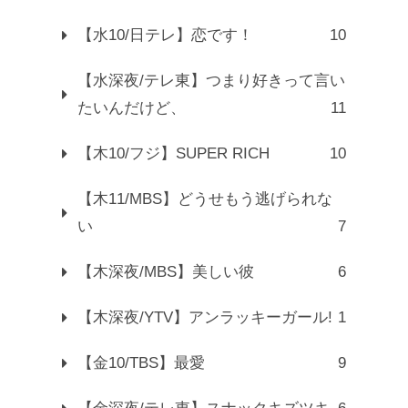
【水10/日テレ】恋です！
10
【水深夜/テレ東】つまり好きって言い
たいんだけど、
11
【木10/フジ】SUPER RICH
10
【木11/MBS】どうせもう逃げられな
い
7
【木深夜/MBS】美しい彼
6
【木深夜/YTV】アンラッキーガール!
1
【金10/TBS】最愛
9