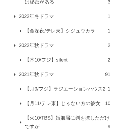
は秘密がある
3
2022年冬ドラマ
1
【金深夜/テレ東】シジュウカラ
1
2022年秋ドラマ
2
【木10/フジ】silent
2
2021年秋ドラマ
91
【月9/フジ】ラジエーションハウス2
1
【月11/テレ東】じゃない方の彼女
10
【火10/TBS】婚姻届に判を捺しただけ
ですが
9