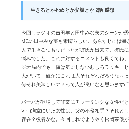
生きるとか死ぬとか父親とか 2話 感想
今回もラジオの吉田羊と田中みな実のシーンが秀
MCの田中みな実も素晴らしい。あらすじには書
人で生きるつもりだったが彼氏が出来て、彼氏に
悩みでした。これに対するコメントも良くてね。
ジオ局内でも「俺は気にしないむしろラッキーじ
人がいて、確かにこれは人それぞれだろうな～っ
何それ美味しいの？って人が良いなと思います(⌒
バーバが登場して非常にチャーミングな女性だと
∀；)病室にいた女性は、父の不倫相手？それと
存在？後者かな。今回これでようやく松岡茉優が