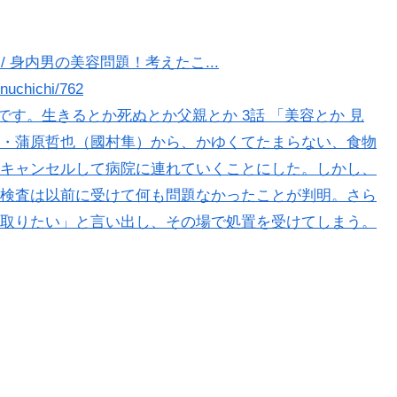
/ 身内男の美容問題！考えたこ...
inuchichi/762
です。生きるとか死ぬとか父親とか 3話 「美容とか 見
・蒲原哲也（國村隼）から、かゆくてたまらない、食物
キャンセルして病院に連れていくことにした。しかし、
検査は以前に受けて何も問題なかったことが判明。さら
取りたい」と言い出し、その場で処置を受けてしまう。