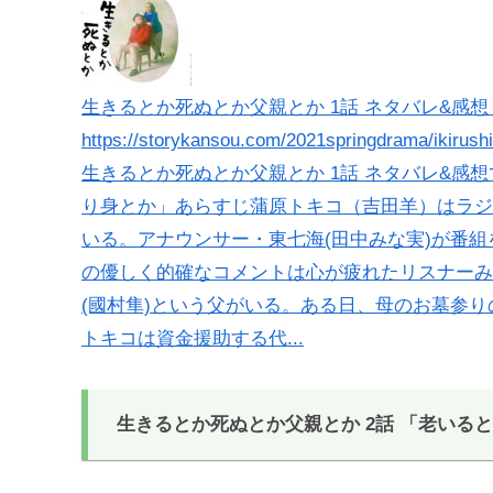
生きるとか死ぬとか父親とか 1話 ネタバレ&感想 
https://storykansou.com/2021springdrama/ikirush
生きるとか死ぬとか父親とか 1話 ネタバレ&感想
り身とか」あらすじ蒲原トキコ（吉田羊）はラジ
いる。アナウンサー・東七海(田中みな実)が番
の優しく的確なコメントは心が疲れたリスナーみ
(國村隼)という父がいる。ある日、母のお墓参り
トキコは資金援助する代...
生きるとか死ぬとか父親とか 2話 「
老いると