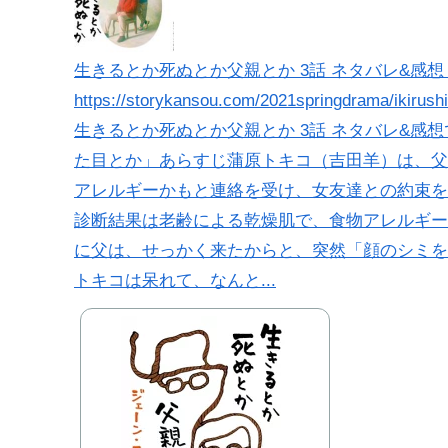
生きるとか死ぬとか父親とか 3話 ネタバレ&感想 
https://storykansou.com/2021springdrama/ikirush
生きるとか死ぬとか父親とか 3話 ネタバレ&感想
た目とか」あらすじ蒲原トキコ（吉田羊）は、父
アレルギーかもと連絡を受け、女友達との約束を
診断結果は老齢による乾燥肌で、食物アレルギー
に父は、せっかく来たからと、突然「顔のシミを
トキコは呆れて、なんと...