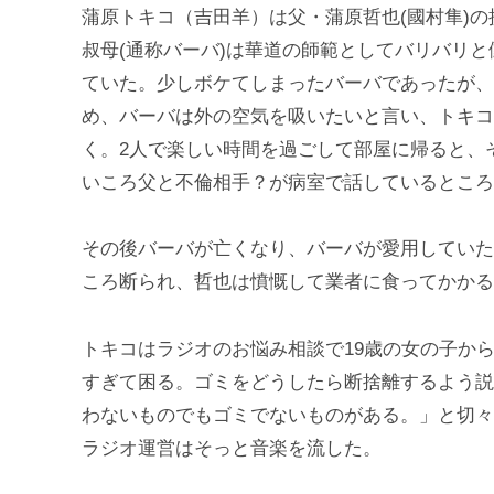
蒲原トキコ（吉田羊）は父・蒲原哲也(國村隼)
叔母(通称バーバ)は華道の師範としてバリバリ
ていた。少しボケてしまったバーバであったが、
め、バーバは外の空気を吸いたいと言い、トキコ
く。2人で楽しい時間を過ごして部屋に帰ると、
いころ父と不倫相手？が病室で話しているところ
その後バーバが亡くなり、バーバが愛用していた
ころ断られ、哲也は憤慨して業者に食ってかかる
トキコはラジオのお悩み相談で19歳の女の子か
すぎて困る。ゴミをどうしたら断捨離するよう説
わないものでもゴミでないものがある。」と切々
ラジオ運営はそっと音楽を流した。