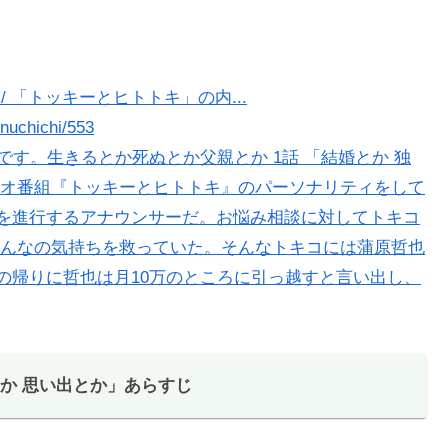
/ 「トッキーとヒトトキ」の内...
inuchichi/553
です。生きるとか死ぬとか父親とか 1話 「結婚とか 独
オ番組『トッキーとヒトトキ』のパーソナリティをして
組を進行するアナウンサーだ。お悩み相談に対してトキコ
んなの気持ちを救っていた。そんなトキコには蒲原哲也
の帰りに哲也は月10万のところに引っ越すと言い出し、
か 思い出とか
」あらすじ