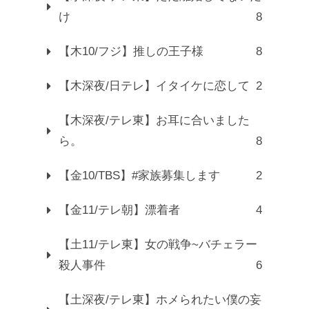
け
8
【木10/フジ】推しの王子様
8
【木深夜/日テレ】イタイケに恋して
2
【木深夜/テレ東】お耳に合いました
ら。
8
【金10/TBS】#家族募集します
2
【金11/テレ朝】漂着者
4
【土11/テレ東】女の戦争~バチェラー
殺人事件
6
【土深夜/テレ東】ホメられたい僕の妄