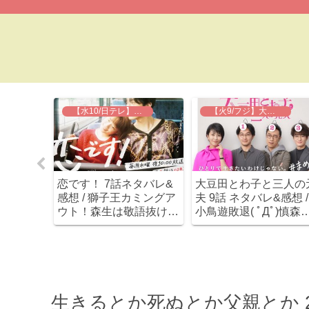
】知ってるワイフ
【水10/日テレ】恋です！
【火9/フジ】大豆田とわ子と三人の元夫
7話 ネタ
恋です！ 7話ネタバレ&
大豆田とわ子と三人の
回も相変
感想 / 獅子王カミングア
夫 9話 ネタバレ&感想 /
幸にする
ウト！森生は敬語抜けな
小鳥遊敗退( ﾟДﾟ)慎森
津山。
いうちに強力ライバル出
可愛さが加速してノン
現～
トップ！
生きるとか死ぬとか父親とか 2