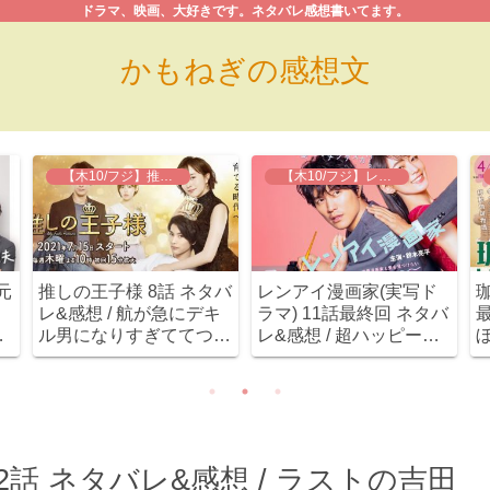
ドラマ、映画、大好きです。ネタバレ感想書いてます。
かもねぎの感想文
【木10/フジ】推しの王子様
【木10/フジ】レンアイ漫画家
元
推しの王子様 8話 ネタバ
レンアイ漫画家(実写ド
レ&感想 / 航が急にデキ
ラマ) 11話最終回 ネタバ
最
の
ル男になりすぎててつい
レ&感想 / 超ハッピーエ
ス
ていけないぞ。
ンド！みんなおめでとう
(≧∇≦)刈部豹変面白い
(笑)
話 ネタバレ&感想 / ラストの吉田