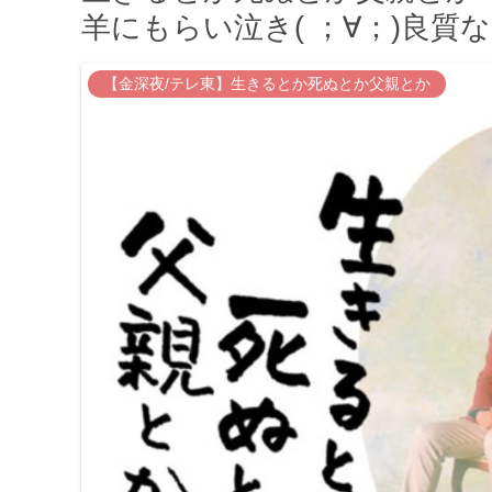
羊にもらい泣き( ；∀；)良質
【金深夜/テレ東】生きるとか死ぬとか父親とか