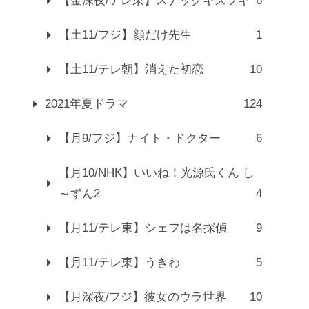
【金深夜/テレ東】スナックキズツキ
6
【土11/フジ】顔だけ先生
1
【土11/テレ朝】消えた初恋
10
2021年夏ドラマ
124
【月9/フジ】ナイト・ドクター
6
【月10/NHK】いいね！光源氏くん し
～ずん2
4
【月11/テレ東】シェフは名探偵
9
【月11/テレ東】うきわ
5
【月深夜/フジ】彼女のウラ世界
10