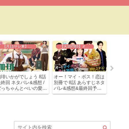
【月11/テレ東】珈琲いかがでしょう
【火10/TBS】オー！マイ・ボス！恋は別冊で
珈琲いかがでしょう 8話
オー！マイ・ボス！恋は
実写「ホ
終回 ネタバレ&感想 /
別冊で 8話 あらすじネタ
タバレ&
ぼっちゃんとぺいの愛が
バレ&感想&最終回予想 /
メ絶対
重い(笑)とても良いハッ
宝来姉弟が急展開！まさ
し。マ
ピーエンドでした！！
かのプロポーズ！！
されち