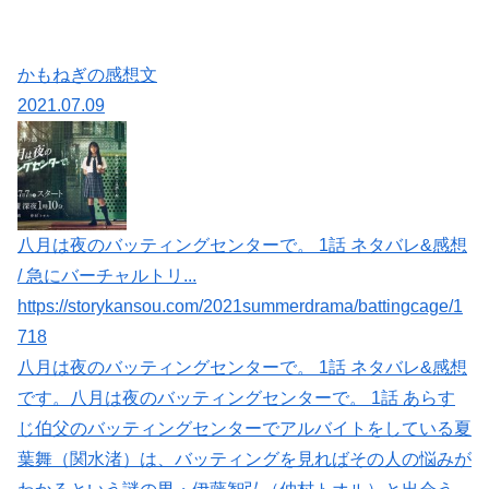
かもねぎの感想文
2021.07.09
八月は夜のバッティングセンターで。 1話 ネタバレ&感想
/ 急にバーチャルトリ...
https://storykansou.com/2021summerdrama/battingcage/1
718
八月は夜のバッティングセンターで。 1話 ネタバレ&感想
です。八月は夜のバッティングセンターで。 1話 あらす
じ伯父のバッティングセンターでアルバイトをしている夏
葉舞（関水渚）は、バッティングを見ればその人の悩みが