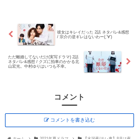
彼女はキレイだった 2話 ネタバレ&感想
/ 宗介の逆ギレはないわー(;’∀’)
ただ離婚してないだけ(実写ドラマ) 2話
ネタバレ&感想 / クズに拍車のかかる北
山宏光。中村ゆりはいつも不幸。
コメント
コメントを書き込む
ホーム
2021年夏ドラマ
【水深夜/テレ東】8月は夜