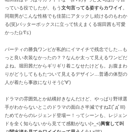
っている役でしたが、もう
文句言ってる姿すらカワイイ
。
同期男がこんな性格でも佳苗にアタックし続けるのもわか
る(笑)バッターボックスに立って怯えまくる堀田茜も可愛
かった(≧∇≦)
パーティの勝負ワンピが私的にイマイチで残念でした…も
っと良い衣装なかったの？？なんか太って見えるワンピだ
よね。堀田茜だからギリギリ着こなせたけども。お腹まわ
りがどうしてももたついて見えるデザイン…普通の体型の
人が着たら事故になりそう(;’∀’)
ドラマの雰囲気とか結構好きなんだけど、やっぱり野球選
手がわからないとこのドラマの面白さ半減ですねΣ(ﾟдﾟlll)
ためてからのレジェンド登場ー！ってシーンも、レジェン
ドを全く知らないから見てて感動がない(>_<)
興奮して叫
ぶ関水渚を見てカワイイなって思うくらい
(笑)