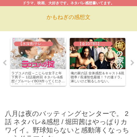
ドラマ、映画、大好きです。ネタバレ感想書いてます。
かもねぎの感想文
【水深夜/テレ東】ラブコメの掟
【金10/TBS】俺の家の話
&感
ラブコメの掟～こじらせ女子と年
俺の家の話 全体感想＆キャスト&視
知っ
れ衣
下男子～ 12話最終回 ネタバレ&感
聴率 / 長瀬智也最後！？の連ドラ。
/ 
ち
想 / ブルーレイBOX作ってください
淋しいけど観るしかない。
る元
お願いします！確実に小関きゅん
にハマれるドラマでした(≧∇≦)
八月は夜のバッティングセンターで。 2
話 ネタバレ&感想 / 堀田茜はやっぱりカ
ワイイ。野球知らないと感動薄くなっち