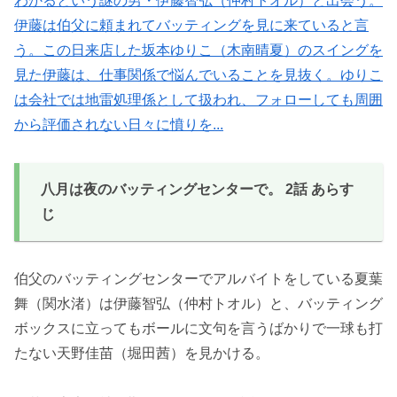
わかるという謎の男・伊藤智弘（仲村トオル）と出会う。
伊藤は伯父に頼まれてバッティングを見に来ていると言
う。この日来店した坂本ゆりこ（木南晴夏）のスイングを
見た伊藤は、仕事関係で悩んでいることを見抜く。ゆりこ
は会社では地雷処理係として扱われ、フォローしても周囲
から評価されない日々に憤りを...
八月は夜のバッティングセンターで。 2話 あらす
じ
伯父のバッティングセンターでアルバイトをしている夏葉
舞（関水渚）は伊藤智弘（仲村トオル）と、バッティング
ボックスに立ってもボールに文句を言うばかりで一球も打
たない天野佳苗（堀田茜）を見かける。