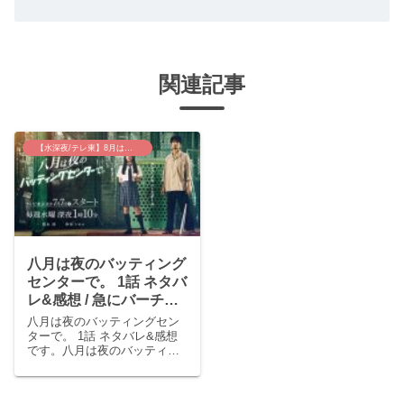
関連記事
【水深夜/テレ東】8月は夜のバッティングセンターで
八月は夜のバッティング
センターで。 1話 ネタバ
レ&感想 / 急にバーチャ
ルトリップしてお悩み解
八月は夜のバッティングセン
決！
ターで。 1話 ネタバレ&感想
です。八月は夜のバッティン
グセンターで。 1話 あらすじ
伯父のバッティングセンター
でアルバイトをしている夏葉