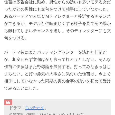
佳苗は広告会社に勤め、男性からの誘いも多いモテる女だ
ったがどの男性にも文句をつけて相手にしていなかった。
あるパーティで人気ＣＭディレクターと接近するチャンス
ができるが、モデルと仲睦まじくする様子を見てその場か
ら離れてしまいチャンスを逃し、そのディレクターにも文
句をつける。
パーティ後にまたバッティングセンターを訪れた佳苗だ
が、相変わらず文句ばかり言って打とうとしない。そんな
佳苗に伊藤はまた野球論を展開する。打ってみなきゃはじ
まらない、と打つ勇気の大事さに気付いた佳苗は、今まで
相手にしていなかった同期の男の食事の誘いを初めて受け
てみることにした。
ドラマ「
#ハチナイ
」
⚾第2話ご視聴ありがとうございました⚾