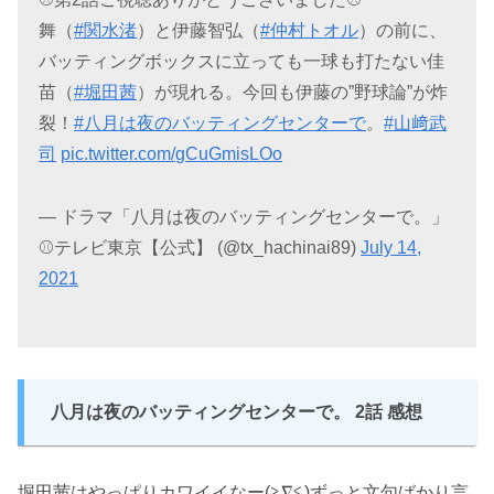
舞（
#関水渚
）と伊藤智弘（
#仲村トオル
）の前に、
バッティングボックスに立っても一球も打たない佳
苗（
#堀田茜
）が現れる。今回も伊藤の”野球論”が炸
裂！
#八月は夜のバッティングセンターで
。
#山﨑武
司
pic.twitter.com/gCuGmisLOo
— ドラマ「八月は夜のバッティングセンターで。」
⚾️テレビ東京【公式】 (@tx_hachinai89)
July 14,
2021
八月は夜のバッティングセンターで。 2話 感想
堀田茜はやっぱりカワイイなー(≧∇≦)ずっと文句ばかり言