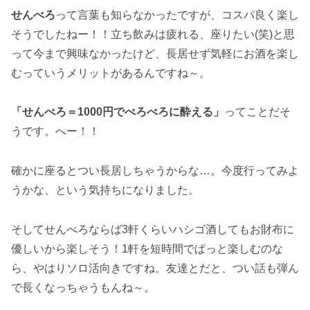
せんべろ
って言葉も知らなかったですが、コスパ良く楽し
そうでしたねー！！立ち飲みは疲れる、座りたい(笑)と思
って今まで興味なかったけど、長居せず気軽にお酒を楽し
むっていうメリットがあるんですね～。
「せんべろ＝1000円でべろべろに酔える」
ってことだそ
うです。へー！！
確かに座るとつい長居しちゃうからな…。今度行ってみよ
うかな、という気持ちになりました。
そしてせんべろならば3軒くらいハシゴ酒してもお財布に
優しいから楽しそう！1軒を短時間でぱっと楽しむのな
ら、やはりソロ活向きですね。友達とだと、つい話も弾ん
で長くなっちゃうもんね～。