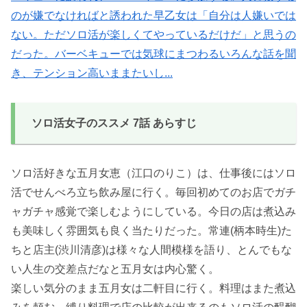
のが嫌でなければと誘われた早乙女は「自分は人嫌いでは
ない。ただソロ活が楽しくてやっているだけだ」と思うの
だった。バーベキューでは気球にまつわるいろんな話を聞
き、テンション高いままたいし...
ソロ活女子のススメ 7話 あらすじ
ソロ活好きな五月女恵（江口のりこ）は、仕事後にはソロ
活でせんべろ立ち飲み屋に行く。毎回初めてのお店でガチ
ャガチャ感覚で楽しむようにしている。今日の店は煮込み
も美味しく雰囲気も良く当たりだった。常連(柄本時生)た
ちと店主(渋川清彦)は様々な人間模様を語り、とんでもな
い人生の交差点だなと五月女は内心驚く。
楽しい気分のまま五月女は二軒目に行く。料理はまた煮込