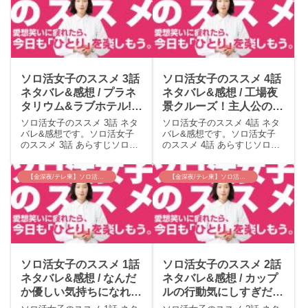
ソロ活女子のススメ 3話
ソロ活女子のススメ 4話
ネタバレ&感想 / プラネ
ネタバレ&感想 / 工場夜
タリウム&ラブホテル!ど
景クルーズ！主人公の充
っちも昔より大進化して
実が伝わる非常に良い回
ソロ活女子のススメ 3話 ネタ
ソロ活女子のススメ 4話 ネタ
た( ﾟДﾟ)
でした！！
バレ&感想です。ソロ活女子
バレ&感想です。ソロ活女子
のススメ 3話 あらすじソロ活
のススメ 4話 あらすじソロ活
好きな五月女恵（江口のり
好きな五月女恵（江口のり
こ）は、今回はプラネタリウ
こ）は、工場夜景を巡るクル
ムに訪れた。カップルの行く
ーズに参加した。みなとみら
【金深夜/テレ東】ソロ活女子のススメ
【金深夜/テレ東】ソロ活女子のススメ
場所というイメージで少し気
いから出航し、京浜工業地帯
後れしながら行くが、いざ行
を間近で見られるツアーだ。
ってみたらカップルたちは
男性が好みそうなイメージ
自...
で...
ソロ活女子のススメ 1話
ソロ活女子のススメ 2話
ネタバレ&感想 / なんだ
ネタバレ&感想 / カップ
か優しい気持ちになれる
ルの行動気にしすぎだっ
すごく良いドラマだっ
たかな～もっとまわりを