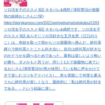
ソロ活女子のススメ 8話 ネタバレ&感想 / 津田寛治が遊園
地の妖精おじさんに(笑)
https://storykansou.com/2021springdrama/solokatsu/1203
ソロ活女子のススメ 8話 ネタバレ&感想です。ソロ活女子
のススメ 8話 あらすじソロ活好きな五月女恵（江口のり
こ）は、有給を取って朝からソロ遊園地へ挑んだ。絶叫系
縛りで絶叫系ととことん向き合い、自分は絶叫系が好きな
のかどうかを調べるためであった。最初は楽しいより怖い
が勝ち、ダメかもと思うが、同じく1人で遊園地に来てい
るおじさん(津田寛治)が恵が休憩している毎に声をかけて
きて楽しむコツをアドバイスし、恵も実践して何度も乗る
うちに絶叫系が楽しくなり、最終的に「私は絶叫系が好き
である。」という結論に達し...