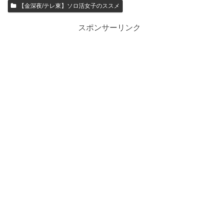
【金深夜/テレ東】ソロ活女子のススメ
スポンサーリンク