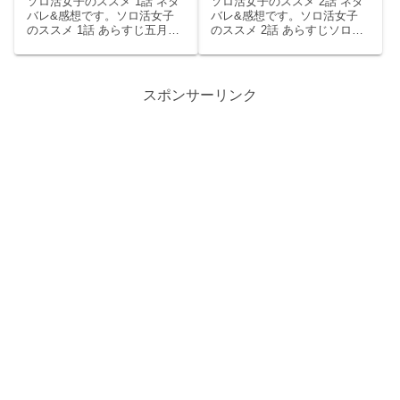
ソロ活女子のススメ 1話 ネタ
ソロ活女子のススメ 2話 ネタ
た！！1人リムジンの発
気にせず楽しんで欲し
バレ&感想です。ソロ活女子
バレ&感想です。ソロ活女子
のススメ 1話 あらすじ五月女
のススメ 2話 あらすじソロ活
想はなかったな～( ﾟДﾟ)
い！
恵（江口のりこ）は日々ソロ
好きな五月女恵（江口のり
活に忙しい。今日も同僚の飲
こ）は、ある日会社を時短で
みの誘いを断り1人焼肉へ。そ
退社して1人動物園へ行った。
んな行動を同僚の石岡洋平
全部見てまわらなきゃと頑張
スポンサーリンク
（渋谷謙人）は不思議に思っ
るカップルを横目に、お目当
ているが、黒田彩子（小林...
てのゴールデンイーグルを...