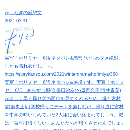
かもねぎの感想文
2021.03.31
実写「ホリミヤ」 6話 ネタバレ&感想 / いじめダメ絶対。
しかも濡れ衣だし。マ...
https://storykansou.com/2021winterdrama/horimiya/368
実写「ホリミヤ」 6話 ネタバレ&感想です。実写「ホリミ
ヤ」 6話 あらすじ堀(久保田紗友)の母百合子(河井青葉)
が珍しく早く帰り弟の面倒を見てくれるため、堀と宮村
(鈴鹿央士)は学校帰りにデートを楽しむが、帰り道に宮村
を中学の時いじめていた2人組に会い絡まれてしまう。堀
は「宮村は暗くない。あんたたちが暗くさせたんでしょ」