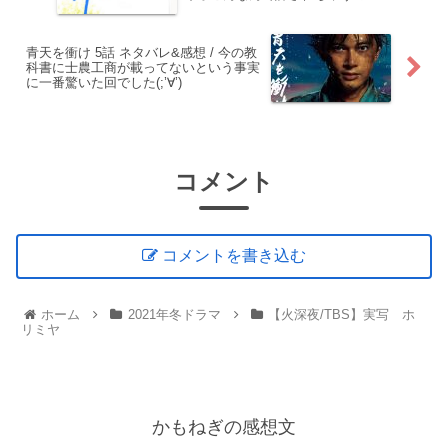
青天を衝け 5話 ネタバレ&感想 / 今の教
科書に士農工商が載ってないという事実
に一番驚いた回でした(;’∀’)
コメント
コメントを書き込む
ホーム
2021年冬ドラマ
【火深夜/TBS】実写 ホ
リミヤ
かもねぎの感想文