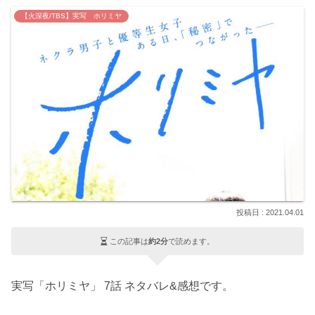
【火深夜/TBS】実写 ホリミヤ
2021.04.01
この記事は
約2分
で読めます。
実写「ホリミヤ」 7話 ネタバレ&感想です。