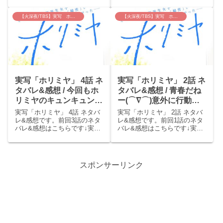
くない人はお気を付けくださ
「ホリミヤ」 3話 あらすじ
いm(__)m実写「ホリミヤ」 1
宮村(鈴鹿央士)の元に、中学時
話 あらすじ学校で、髪もボ
代の唯一の友達、進藤(井上祐
【火深夜/TBS】実写 ホリミヤ
【火深夜/TBS】実写 ホリミヤ
サボサの暗い宮村(鈴鹿央士)
貴)が訪れる。堀(久保田紗友)
と、成績学年トップで人気者
と宮村が一緒のところを見か
の堀(久保田紗友)。...
け、彼女かと...
実写「ホリミヤ」 4話 ネ
実写「ホリミヤ」 2話 ネ
タバレ&感想 / 今回もホ
タバレ&感想 / 青春だね
リミヤのキュンキュン回
ー(⌒∇⌒)意外に行動的
でした。石川の出番いつ
な堀くんが良い！
実写「ホリミヤ」 4話 ネタバ
実写「ホリミヤ」 2話 ネタバ
くるかな？？
レ&感想です。前回3話のネタ
レ&感想です。前回1話のネタ
バレ&感想はこちらです↓実写
バレ&感想はこちらです↓実写
「ホリミヤ」 4話 あらすじ
「ホリミヤ」 2話 あらすじ
垢抜けた宮村(鈴鹿央士)にみん
中学時代は1人孤立していた宮
ながざわつき、堀(久保田紗友)
村(鈴鹿央士)だが、高校では堀
も宮村の写真を撮って楽し
(久保田紗友)たちと仲良くして
スポンサーリンク
む。遊びに来た進藤(井上祐貴)
いた。堀は生徒会長の仙石(小
がいない隙に...
野寺晃良)...