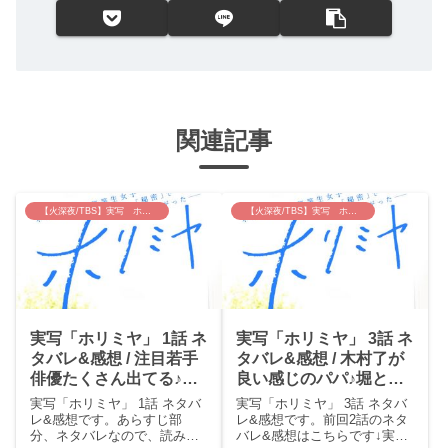
関連記事
【火深夜/TBS】実写 ホリミヤ
【火深夜/TBS】実写 ホリミヤ
実写「ホリミヤ」 1話 ネ
実写「ホリミヤ」 3話 ネ
タバレ&感想 / 注目若手
タバレ&感想 / 木村了が
俳優たくさん出てる♪原
良い感じのパパ♪堀と宮
作読んでないですが楽し
村も付き合うことになり
実写「ホリミヤ」 1話 ネタバ
実写「ホリミヤ」 3話 ネタバ
めそうです。
今回もきゅんでした(〃
レ&感想です。あらすじ部
レ&感想です。前回2話のネタ
分、ネタバレなので、読みた
バレ&感想はこちらです↓実写
▽〃)