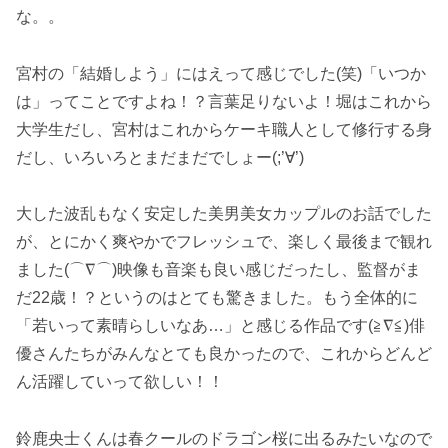
な。。
宮村の「結婚しよう」にはえって感じでした(笑)「いつか
は」ってことですよね！？言葉足りないよ！堀はこれから
大学生だし、宮村はこれからケーキ職人として修行する身
だし、いろいろとまだまだでしょー(;’∀’)
大した波乱もなく安定した美男美女カップルのお話でした
が、とにかく爽やかでフレッシュで、楽しく最後まで観れ
ました(⌒∇⌒)映像も音楽も良い感じだったし、監督がま
だ22歳！？というのはとても驚きました。もう全体的に
「若いって素晴らしいなあ…」と感じる作品です(≧∇≦)俳
優さんたちがみんなとても良かったので、これからどんど
ん活躍していって欲しい！！
鈴鹿央士くんは春クールのドラゴン桜に出るみたいなので