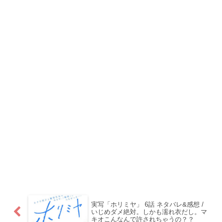
実写「ホリミヤ」 6話 ネタバレ&感想 /
いじめダメ絶対。しかも濡れ衣だし。マ
キオこんなんで許されちゃうの？？