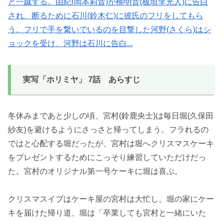
と一蹴する。由紀(岡本莉音)が柳明音(板垣李光人)に告白
され、断るために石川(鈴木仁)に彼氏のフリをしてもら
う。フリで手を繋いでいるのを目撃した河野(さくら)はシ
ョックを受け、河野は石川に告白...
実写「ホリミヤ」 7話 あらすじ
冬休みまであと少しの頃、宮村(鈴鹿央士)は毎日堀(久保田
紗友)を避けるようにさっさと帰ってしまう。フラれるの
ではと心配する堀だったが、宮村は堀へクリスマスケーキ
をプレゼントするためにこっそり練習していただけだっ
た。宮村のオリジナル第一号ケーキに堀は喜ぶ。
クリスマスイブはケーキ屋の宮村は大忙し。堀の家にケー
キを届けた帰り道、堀は「卒業しても宮村と一緒にいた