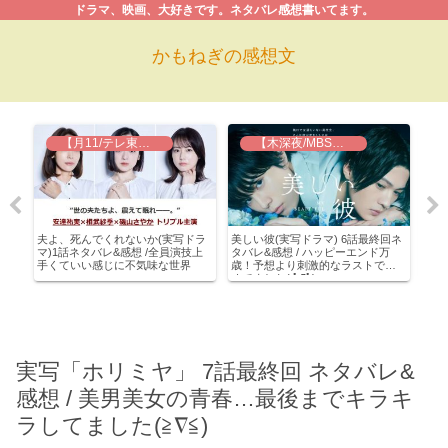
ドラマ、映画、大好きです。ネタバレ感想書いてます。
かもねぎの感想文
【月11/テレ東】夫よ、死んでくれないか
【木深夜/MBS】美しい彼
 /
夫よ、死んでくれないか(実写ドラ
美しい彼(実写ドラマ) 6話最終回ネ
大豆
て
マ)1話ネタバレ&感想 /全員演技上
タバレ&感想 / ハッピーエンド万
タバ
手くていい感じに不気味な世界
歳！予想より刺激的なラストで攻
森の
めてました( ﾟДﾟ)
プ！
実写「ホリミヤ」 7話最終回 ネタバレ&
感想 / 美男美女の青春…最後までキラキ
ラしてました(≧∇≦)