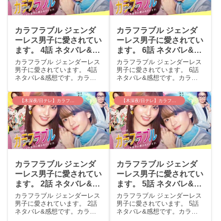
カラフラブル ジェンダ
カラフラブル ジェンダ
ーレス男子に愛されてい
ーレス男子に愛されてい
ます。 4話 ネタバレ&感
ます。 6話 ネタバレ&感
想 / めぐわこついに♡キ
想 / 草川拓弥参戦！意外
カラフラブル ジェンダーレス
カラフラブル ジェンダーレス
ラ様は今回も最高に可愛
に愛すべきキャラだった
男子に愛されています。 4話
男子に愛されています。 6話
ネタバレ&感想です。カラフ
ネタバレ&感想です。カラフ
かったです。
(笑)そしてキラ様は諦め
ラブル ジェンダーレス男子に
ラブル ジェンダーレス男子に
ない！！
愛されています。 4話 あらす
愛されています。 6話 あらす
じわこ（吉川愛）はめぐる
じめぐる（板垣李光人）は芸
【木深夜/日テレ】カラフラブル
【木深夜/日テレ】カラフラブル
（板垣李光人）に衝動的にキ
能界デビューにあたりユニッ
スしてしまい、同意も得ずし
トを組むことになる。ささめ
てしまったと罪悪感にう...
（草川拓弥）というS...
カラフラブル ジェンダ
カラフラブル ジェンダ
ーレス男子に愛されてい
ーレス男子に愛されてい
ます。 2話 ネタバレ&感
ます。 5話 ネタバレ&感
想 / キラ様が最高すぎる
想 / キラ様最高記録更
カラフラブル ジェンダーレス
カラフラブル ジェンダーレス
(笑)恋愛下手俺様！
新°˖✧✧˖°トレンディキラ
男子に愛されています。 2話
男子に愛されています。 5話
ネタバレ&感想です。カラフ
ネタバレ&感想です。カラフ
様！！もうキラ様しか目
ラブル ジェンダーレス男子に
ラブル ジェンダーレス男子に