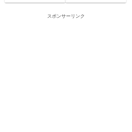
に入らない(笑)
愛されています。 2話 あらす
愛されています。 5話 あらす
じキラ（桐山漣）はあさひ
じわこ（吉川愛）とめぐる
（水野美紀）に「付き合って
（板垣李光人）は正式にお付
スポンサーリンク
やっても良い」と言うがあさ
き合いを始め、2人はラブラブ
ひは相手にしないが、キ...
幸せモード。わこは一...