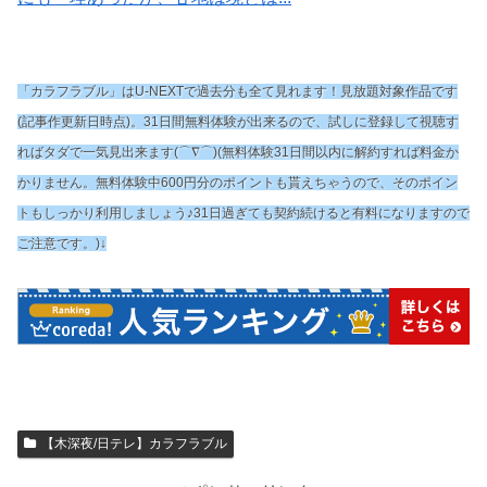
「カラフラブル」はU-NEXTで過去分も全て見れます！見放題対象作品です
(記事作更新日時点)。31日間無料体験が出来るので、試しに登録して視聴す
ればタダで一気見出来ます(⌒∇⌒)(無料体験31日間以内に解約すれば料金か
かりません。無料体験中600円分のポイントも貰えちゃうので、そのポイン
トもしっかり利用しましょう♪31日過ぎても契約続けると有料になりますので
ご注意です。)↓
【木深夜/日テレ】カラフラブル