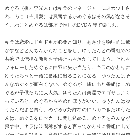
めぐる（板垣李光人）はキラのマネージャーにスカウトさ
れ、わこ（吉川愛）は興奮するがめぐるはその気がなさそ
う。わことめぐるは部屋で推しのDVDを観て楽しむ。
キラは恋愛にドキドキが必要と知り、あさひを物理的に驚
かすなどとんちんかんなことをし、ゆうたんとの番組での
共演では俺様な態度を子供たちを泣かしてしまう。それを
フォローしためぐるに白羽の矢が当たり、キラのかわりに
ゆうたろうと一緒に番組に出ることになる。ゆうたんはそ
んなめぐるが面白くない。めぐるが一緒に出た番組は、め
ぐるが子供たちに大人気。ゆうたんは楽屋でエゴサしまく
っていると、めぐるからやめたほうがいい、ゆうたんはゆ
うたんだよと言う。めぐるが好評なのにムカつきたゆうた
んは、めぐるをロッカーに閉じ込める。めぐるをみんなが
探す中、キラは時間稼ぎすると言ってかわりに番組に出て
パラパラを踊ると、意外に子供たちも一緒に踊り番組が成