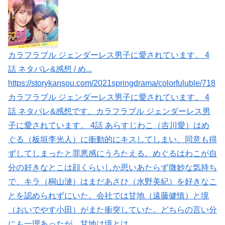
カラフラブル ジェンダーレス男子に愛されています。 4
話 ネタバレ&感想 / め...
https://storykansou.com/2021springdrama/colorfuluble/718
カラフラブル ジェンダーレス男子に愛されています。 4
話 ネタバレ&感想です。カラフラブル ジェンダーレス男
子に愛されています。 4話 あらすじわこ（吉川愛）はめ
ぐる（板垣李光人）に衝動的にキスしてしまい、同意も得
ずしてしまったと罪悪感にうろたえる。めぐるはわこが自
分の好きなとこは顔くらいしか思いあたらず微妙な気持ち
で、キラ（桐山漣）はまだあさひ（水野美紀）を好きなこ
とを認められずにいた。会社では甘地（遠藤健慎）と境
（おいでやす小田）がまた衝突していた。どちらの言い分
にも一理あったが、甘地は境とは...