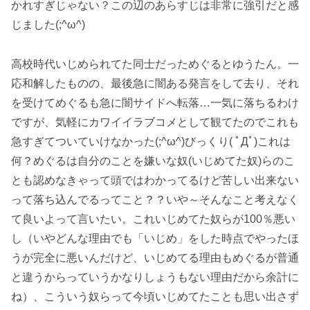
かれすぎじゃない？この辺のあらすじは非常に強引だと感
じました(;^ω^)
高校時代いじめられてた同士だっためぐるとゆうたん。一
応和解したものの、最後急に闇ある発言をして去り、それ
を受けてめぐるも急に闇サイドへ転落…一気に落ちるわけ
ですが、気軽にカワイイラブコメとして観てたのでこれも
急すぎてついていけなかった(;^ω^)びっくり( ﾟДﾟ)これは
何？めぐるは自分のことを嫌いな奴(いじめてた奴)らのこ
とも認めなきゃって頭ではわかってるけど苦しい出来ない
って落ち込んでるってこと？？いや～そんなこと考えなく
て良いよって言いたい。これいじめてた奴らが100％悪い
し（いやどんな理由でも「いじめ」をした時点でやったほ
うが完全に悪いんだけど、いじめてる理由もめぐるが普通
と違うからっていうかなりしょうもない理由だから余計に
ね）、こういう奴らって今頃いじめてたことも思い出さず