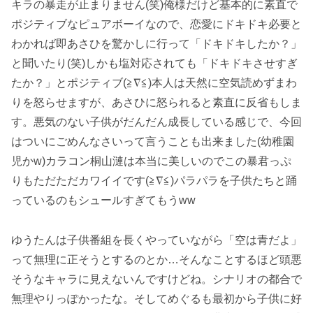
キラの暴走が止まりません(笑)俺様だけど基本的に素直で
ポジティブなピュアボーイなので、恋愛にドキドキ必要と
わかれば即あさひを驚かしに行って「ドキドキしたか？」
と聞いたり(笑)しかも塩対応されても「ドキドキさせすぎ
たか？」とポジティブ(≧∇≦)本人は天然に空気読めずまわ
りを怒らせますが、あさひに怒られると素直に反省もしま
す。悪気のない子供がだんだん成長している感じで、今回
はついにごめんなさいって言うことも出来ました(幼稚園
児かw)カラコン桐山漣は本当に美しいのでこの暴君っぷ
りもただただカワイイです(≧∇≦)パラパラを子供たちと踊
っているのもシュールすぎてもうww
ゆうたんは子供番組を長くやっていながら「空は青だよ」
って無理に正そうとするのとか…そんなことするほど頭悪
そうなキャラに見えないんですけどね。シナリオの都合で
無理やりっぽかったな。そしてめぐるも最初から子供に好