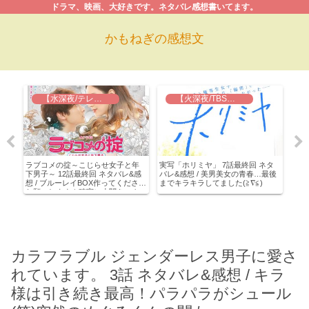
ドラマ、映画、大好きです。ネタバレ感想書いてます。
かもねぎの感想文
【水深夜/テレ東】ラブコメの掟
【火深夜/TBS】実写 ホリミヤ
感想
ラブコメの掟～こじらせ女子と年
実写「ホリミヤ」 7話最終回 ネタ
サレ
にす
下男子～ 12話最終回 ネタバレ&感
バレ&感想 / 美男美女の青春…最後
話 
想 / ブルーレイBOX作ってください
までキラキラしてました(≧∇≦)
双！
お願いします！確実に小関きゅん
にハマれるドラマでした(≧∇≦)
カラフラブル ジェンダーレス男子に愛さ
れています。 3話 ネタバレ&感想 / キラ
様は引き続き最高！パラパラがシュール