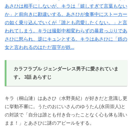
あさひは相手にしないが、キラは「嬉しすぎて言葉もない
か」と前向きに勘違いする。あさひが食事中にストーカー
の如く乗り込んでいくが「誰とも恋愛したくない。」と言
われてしまう。キラは撮影中相変わらずの暴君っぷりであ
さひに怒られ、逆にキュンとする。キラはあさひに「鉄の
女と言われるのはただ苗字が鉄...
カラフラブル ジェンダーレス男子に愛されていま
す。 3話 あらすじ
キラ（桐山漣）はあさひ（水野美紀）が好きだと意識し更
に挙動不審に。うたのおにいさんのゆうたん(永田崇人)と
の対談で「自分は誰とも付き合ったことなく心も体も清い
まま！」とあさひに謎のアピールをする。