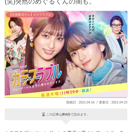
(笑)突然のめぐるくんの闇も。
【木深夜/日テレ】カラフラブル
2021.04.16
2021.04.23
この記事は
約4分
で読めます。