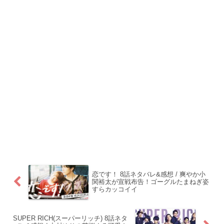
恋です！ 8話ネタバレ&感想 / 爽やか小
関裕太が宣戦布告！ゴーグルたまねぎ姿
すらカッコイイ
SUPER RICH(スーパーリッチ) 8話ネタ