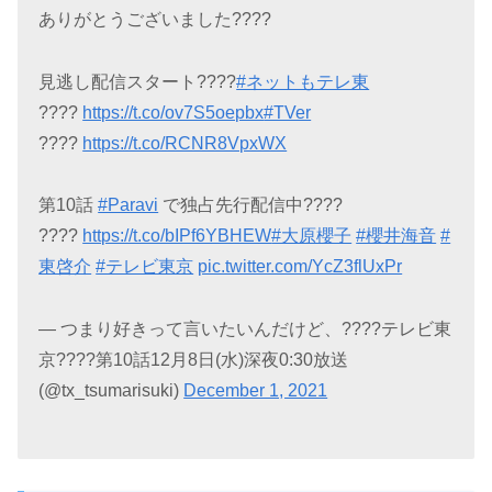
ありがとうございました????
見逃し配信スタート????
#ネットもテレ東
????
https://t.co/ov7S5oepbx
#TVer
????
https://t.co/RCNR8VpxWX
第10話
#Paravi
で独占先行配信中????
????
https://t.co/bIPf6YBHEW
#大原櫻子
#櫻井海音
#
東啓介
#テレビ東京
pic.twitter.com/YcZ3flUxPr
— つまり好きって言いたいんだけど、????テレビ東
京????第10話12月8日(水)深夜0:30放送
(@tx_tsumarisuki)
December 1, 2021