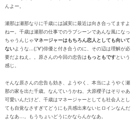
んよー。
瀬那は瀬那なりに千歳には誠実に最近は向き合ってますよ
ねー。千歳は瀬那の仕事でのラブシーンであんな風になっ
ちゃうんじゃ
マネージャーはもちろん恋人としても向いて
ない
ような…(;’∀’)俳優と付き合うのに、その辺は理解が必
要だよねえ。。原さんの今回の忠告は
もっともです
という
感じ。
そんな原さんの忠告も効き、ようやく、本当にようやく瀬
那の家を出た千歳。なんていうかね、大原櫻子はそりゃあ
可愛いんだけど、千歳はマネージャーとしても社会人とし
ても自覚なさすぎてどうにも共感出来ないヒロインなんだ
よなあ…。もうちょいどうにかならんかなあ。