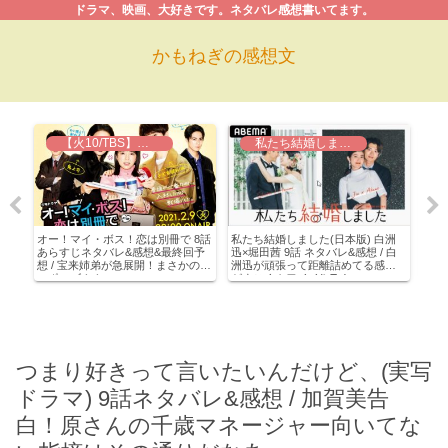
ドラマ、映画、大好きです。ネタバレ感想書いてます。
かもねぎの感想文
【火10/TBS】オー！マイ・ボス！恋は別冊で
私たち結婚しました
ドラ
オー！マイ・ボス！恋は別冊で 8話
私たち結婚しました(日本版) 白洲
大豆
 え、
あらすじネタバレ&感想&最終回予
迅×堀田茜 9話 ネタバレ&感想 / 白
タバ
解
想 / 宝来姉弟が急展開！まさかのプ
洲迅が頑張って距離詰めてる感じ
森の
エ
ロポーズ！！
がすごくカワイイ(≧∇≦)
プ！
つまり好きって言いたいんだけど、(実写
ドラマ) 9話ネタバレ&感想 / 加賀美告
白！原さんの千歳マネージャー向いてな