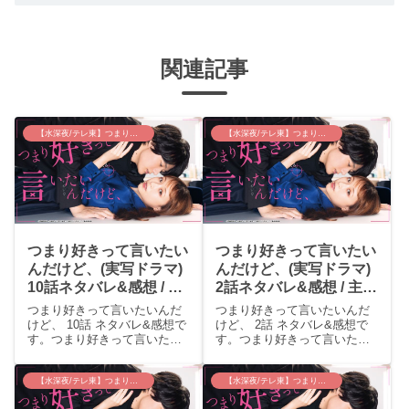
関連記事
【水深夜/テレ東】つまり好きって言いたいんだけど、
【水深夜/テレ東】つまり好きって言いたいんだけど、
つまり好きって言いたい
つまり好きって言いたい
んだけど、(実写ドラマ)
んだけど、(実写ドラマ)
10話ネタバレ&感想 / 巨
2話ネタバレ&感想 / 主演
匠監督作品であれはない
2人がかわいくて面白く
つまり好きって言いたいんだ
つまり好きって言いたいんだ
だろ…意味不明ドラマに
なってきました(≧∇≦)
けど、 10話 ネタバレ&感想で
けど、 2話 ネタバレ&感想で
す。つまり好きって言いたい
す。つまり好きって言いたい
なってきた。。
んだけど、 10話 あらすじ千
んだけど、 2話 あらすじ千
歳(大原櫻子)は突然藤代瀬那
歳（大原櫻子）は藤代瀬那
(櫻井海音)の家を出て行った。
（櫻井海音）が天敵の不二宗
【水深夜/テレ東】つまり好きって言いたいんだけど、
【水深夜/テレ東】つまり好きって言いたいんだけど、
千歳はマネージャーとして瀬
純だとわかり、今回も変わら