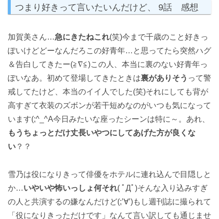
つまり好きって言いたいんだけど、 9話 感想
加賀美さん…
急にきたねこれ
(笑)今まで千歳のこと好きっ
ぽいけどどーなんだろこの好青年…と思ってたら突然ハグ
＆告白してきたー(≧∇≦)この人、本当に裏のない好青年っ
ぽいなあ。初めて登場してきたときは
裏がありそう
って警
戒してたけど、本当のイイ人でした(笑)それにしても背が
高すぎて衣装のズボンが若干短めなのがいつも気になって
います(;^_^A今日みたいな座ったシーンは特に～。あれ、
もうちょっとだけ丈長いやつにしてあげた方が良くな
い
？？
雪乃は役になりきって俳優をホテルに連れ込んで目隠しと
か…
いやいや怖いっしょ何それ
( ﾟДﾟ)そんな入り込みすぎ
の人と共演するの嫌なんだけど(;’∀’)もし週刊誌に撮られて
「役になりきっただけです」なんて言い訳しても通じませ