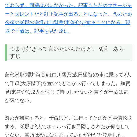
ておらず、同棲はバレなかった。記事もただのマネージャ
ーとタレントだと訂正記事が出ることになった。念のため
今後の瀬那の送迎は加賀美(東啓介)がすることになる。現
場で千歳は、記事を見た原(...
つまり好きって言いたいんだけど、 9話 あら
すじ
藤代瀬那(櫻井海音)は白川雪乃(森田望智)の車に乗って2人
で千歳(大原櫻子)を置いてどこかへ行ってしまった。加賀
見(東啓介)は2人を信じて待つしかないと言うが千歳は気
が気でない。
瀬那が帰宅すると、千歳はどこに行ってたのかと事情聴取
する。瀬那は2人でホテルへ行き目隠しされたが何もして
いない、雪乃は役になりきっていただけだと説明した。