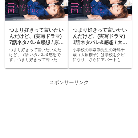
那を支えようと決心した。映
ず騙されっぱなしになり、早
画の打ち合わせで...
く辞めたいと憤るが就活はな
か...
つまり好きって言いたい
つまり好きって言いたい
んだけど、(実写ドラマ)
んだけど、(実写ドラマ)
7話ネタバレ&感想 / 原さ
1話ネタバレ&感想 / 大原
んが敵に？森田望智参戦
櫻子＆櫻井海音のエンデ
つまり好きって言いたいんだ
小学校の非常勤先生の冴島千
～。
ィングダンスかわいい
けど、 7話 ネタバレ&感想で
歳（大原櫻子）は学校をクビ
す。つまり好きって言いたい
になり、さらにアパートもも
(≧∇≦)
んだけど、 7話 あらすじ瀬
うすぐ立ち退きというピンチ
那（櫻井海音）はCM露出が増
を迎えていた。たまたま拾っ
え人気が上がっていた。千歳
たスマホを届けにスタジオへ
（大原櫻子）は再び瀬那のマ
行くと、俳優の藤代瀬那（櫻
スポンサーリンク
ネージャーをすることになり
井海音）と出会う。
仕事に支障をきたさないよ...