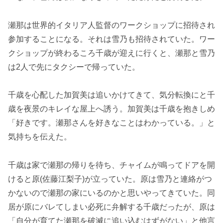
瀬那は世界的イタリア人監督のワークショップに招待され
参加することになる。それは雪乃も招待されていた。ワー
クショップが終わるころ千歳が迎えに行くと、瀬那と雪乃
は2人で先にタクシーで帰っていた。
千歳を心配した加賀美は追いかけてきて、気分転換にと千
歳を夜景のキレイな屋上へ誘う。加賀美は千歳を抱きしめ
「好きです。瀬那さんを好きなことはわかっている。」と
気持ちを伝えた。
千歳は家で瀬那の帰りを待ち、チャイムが鳴ってドアを開
けると原(佐藤江梨子)が立っていた。原は雪乃と連絡がつ
かないので瀬那の家にいるのかと思いやってきていた。同
居が原にバレてしまい必死に弁解する千歳だったが、原は
「自分が育てた瀬那を破滅に追い込むはずがない」と他言