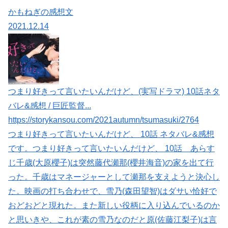
かもねぎの感想文
2021.12.14
つまり好きって言いたいんだけど、(実写ドラマ) 10話ネタ
バレ&感想 / 巨匠監督...
https://storykansou.com/2021autumn/tsumasuki/2764
つまり好きって言いたいんだけど、 10話 ネタバレ&感想
です。つまり好きって言いたいんだけど、 10話 あらす
じ千歳(大原櫻子)は突然藤代瀬那(櫻井海音)の家を出て行
った。千歳はマネージャーとして瀬那を支えようと決心し
た。映画の打ち合わせで、雪乃(森田望智)はダサい恰好で
おどおどと現れた。また新しい役柄に入り込んでいるのか
と思いきや、これが素の雪乃なのだと原(佐藤江梨子)は言