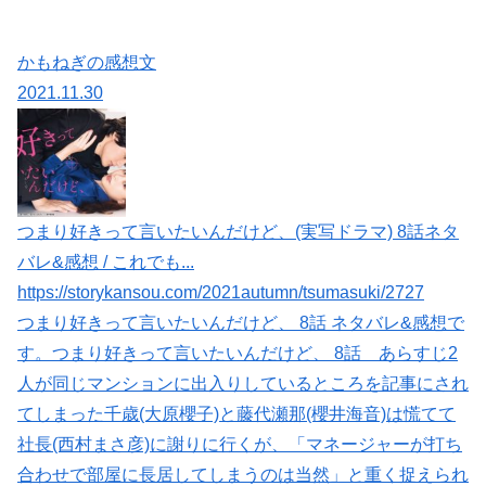
かもねぎの感想文
2021.11.30
つまり好きって言いたいんだけど、(実写ドラマ) 8話ネタ
バレ&感想 / これでも...
https://storykansou.com/2021autumn/tsumasuki/2727
つまり好きって言いたいんだけど、 8話 ネタバレ&感想で
す。つまり好きって言いたいんだけど、 8話 あらすじ2
人が同じマンションに出入りしているところを記事にされ
てしまった千歳(大原櫻子)と藤代瀬那(櫻井海音)は慌てて
社長(西村まさ彦)に謝りに行くが、「マネージャーが打ち
合わせで部屋に長居してしまうのは当然」と重く捉えられ