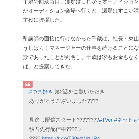
千歳の面接当日、瀬那はこれからオーディション
がオーディション会場へ行くと、瀬那はすごい演
主役に抜擢した。
塾講師の面接に行けなかった千歳は、社長・東山
うしばらくマネージャーの仕事を続けることにな
欺であったことが判明し、千歳は家もお金もなく
ば」と提案してきた。
#つま好き
第2話をご覧いただき
ありがとうございました????
見逃し配信スタート????????
#TVer
#ネット
独占先行配信中????✨
????
https://t.co/T89wzMz1R4