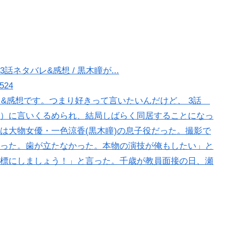
ネタバレ&感想 / 黒木瞳が...
2524
レ&感想です。つまり好きって言いたいんだけど、 3話
）に言いくるめられ、結局しばらく同居することになっ
は大物女優・一色涼香(黒木瞳)の息子役だった。撮影で
った。歯が立たなかった。本物の演技が俺もしたい」と
標にしましょう！」と言った。千歳が教員面接の日、瀬