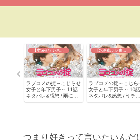
】推しの王子様
【水深夜/テレ東】ラブコメの掟
【水深夜/テレ東】ラブコメの掟
話 ネタバ
ラブコメの掟～こじらせ
ラブコメの掟～こじら
急にデキ
女子と年下男子～ 11話
女子と年下男子～ 10
ててつい
ネタバレ&感想 / 雨に濡
ネタバレ&感想 / 朝チ
れた子犬男子小関裕太！
ンシーンは最高ながら
切ないけどカワイイ(*´Д
吉沢悠が全力で邪魔し
｀)
きた。
つまり好きって言いたいんだけ