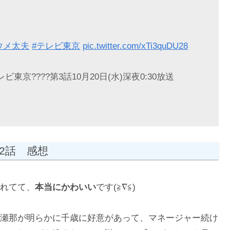
ウメ太夫
#テレビ東京
pic.twitter.com/xTi3quDU28
京????第3話10月20日(水)深夜0:30放送
2話 感想
れてて、
本当にかわいい
です(≧∇≦)
瀬那が明らかに千歳に好意があって、マネージャー続け