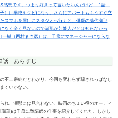
レ&感想です。つまり好きって言いたいんだけど、 1話
子）は学校をクビになり、さらにアパートももうすぐ立
たスマホを届けにスタジオへ行くと、俳優の藤代瀬那
になく全く見ないので瀬那が芸能人だとは知らなかっ
山一樹（西村まさ彦）は、千歳にマネージャーにならな
2話 あらすじ
の不二宗純だとわかり、今回も変わらず騙されっぱなし
まくいかない。
られ、瀬那には見合わない、映画のちょい役のオーディ
川瑠華)は千歳に塾講師の仕事を紹介してくれた。しかし