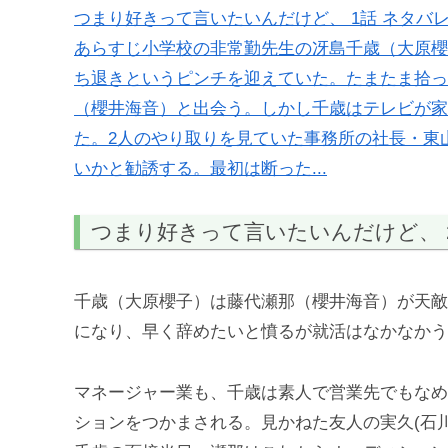
つまり好きって言いたいんだけど、 1話 ネタバ
あらすじ小学校の非常勤先生の冴島千歳（大原櫻
ち退きというピンチを迎えていた。たまたま拾っ
（櫻井海音）と出会う。しかし千歳はテレビが家
た。2人のやり取りを見ていた事務所の社長・東
いかと勧誘する。最初は断った...
つまり好きって言いたいんだけど、 
千歳（大原櫻子）は藤代瀬那（櫻井海音）が天敵
になり、早く辞めたいと憤るが就活はなかなかう
マネージャー業も、千歳は素人で営業先でもなめ
ションをつかまされる。見かねた友人の実久(石