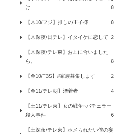
け
8
【木10/フジ】推しの王子様
8
【木深夜/日テレ】イタイケに恋して
2
【木深夜/テレ東】お耳に合いました
ら。
8
【金10/TBS】#家族募集します
2
【金11/テレ朝】漂着者
4
【土11/テレ東】女の戦争~バチェラー
殺人事件
6
【土深夜/テレ東】ホメられたい僕の妄