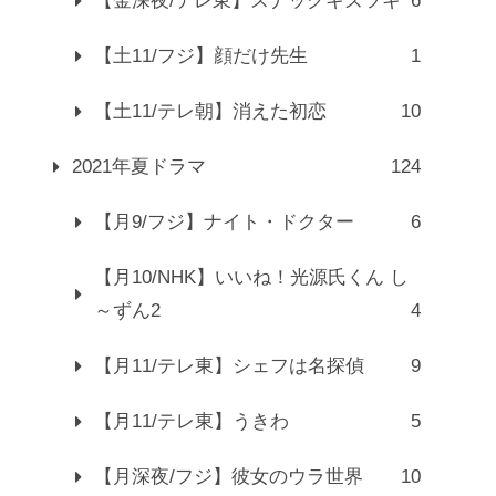
【金深夜/テレ東】スナックキズツキ
6
【土11/フジ】顔だけ先生
1
【土11/テレ朝】消えた初恋
10
2021年夏ドラマ
124
【月9/フジ】ナイト・ドクター
6
【月10/NHK】いいね！光源氏くん し
～ずん2
4
【月11/テレ東】シェフは名探偵
9
【月11/テレ東】うきわ
5
【月深夜/フジ】彼女のウラ世界
10