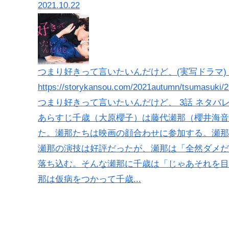
2021.10.22
つまり好きって言いたいんだけど、(実写ドラマ) 3話
https://storykansou.com/2021autumn/tsumasuki/
つまり好きって言いたいんだけど、 3話 ネタバ
あらすじ千歳（大原櫻子）は藤代瀬那（櫻井海音
た。瀬那たちは映画の顔合わせに参加する。瀬那
瀬那の演技は好評だったが、瀬那は「全然ダメだ
落ち込む。そんな瀬那に千歳は「じゃあそれを目
那は仮病をつかって千歳...