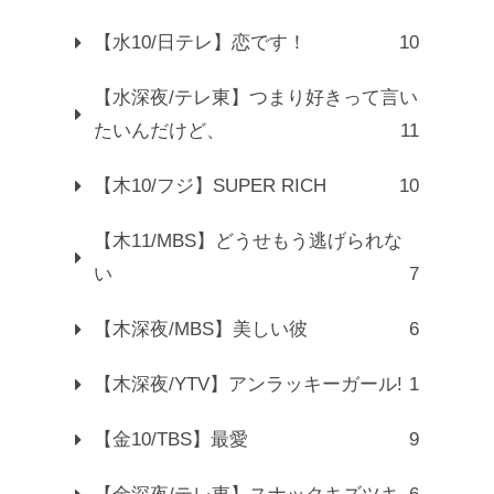
【水10/日テレ】恋です！
10
【水深夜/テレ東】つまり好きって言い
たいんだけど、
11
【木10/フジ】SUPER RICH
10
【木11/MBS】どうせもう逃げられな
い
7
【木深夜/MBS】美しい彼
6
【木深夜/YTV】アンラッキーガール!
1
【金10/TBS】最愛
9