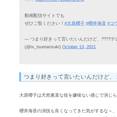
動画配信サイトでも
ぜひご覧ください！
#大原櫻子
#櫻井海音
#コ
— つまり好きって言いたいんだけど、????テレビ東
(@tx_tsumarisuki)
October 13, 2021
つまり好きって言いたいんだけど、 
大原櫻子は天然素直な役を嫌味ない感じで演じら
櫻井海音の演技も良くなってきた気がするな～。