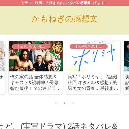
ドラマ、映画、大好きです。ネタバレ感想書いてます。
かもねぎの感想文
【金10/TBS】俺の家の話
【火深夜/TBS】実写 ホリミヤ
せ
俺の家の話 全体感想＆
実写「ホリミヤ」 7話最
美
話
キャスト&視聴率 / 長瀬
終回 ネタバレ&感想 / 美
話
ュ
智也最後！？の連ドラ。
男美女の青春…最後まで
も
淋しいけど観るしかな
キラキラしてました
(
に
い。
(≧∇≦)
Д
ど、(実写ドラマ) 2話ネタバレ&