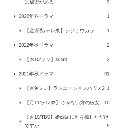
は秘密がある
3
2022年冬ドラマ
1
【金深夜/テレ東】シジュウカラ
1
2022年秋ドラマ
2
【木10/フジ】silent
2
2021年秋ドラマ
91
【月9/フジ】ラジエーションハウス2
1
【月11/テレ東】じゃない方の彼女
10
【火10/TBS】婚姻届に判を捺しただけ
ですが
9