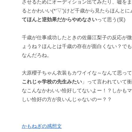
させるためにオーディション出てみたり、嘘をま
るとかわいい(*’▽’)けど千歳から見たらほんとにム
てほんと逆効果だからやめなさい
って思う(笑)
千歳が仕事成功したときの佐藤江梨子の反応が微
ょうね？ほんとは千歳の存在が面白くない？でも
なんだろね。
大原櫻子ちゃん衣装もカワイイな～なんて思って
これじゃ学校の先生みたい
」って言われていて衝
なこんなかわいい恰好してないよー！？しかもマ
しい恰好の方が良いんじゃないのー？？
かもねぎの感想文