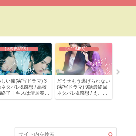
【木深夜/MBS】美しい彼
【木11/MBS】どうせもう逃げられない
しい彼(実写ドラマ) 3
どうせもう逃げられない
実写「ホ
ネタバレ&感想 / 高校
(実写ドラマ) 9話最終回
タバレ&
編終了！キスは清居奏
ネタバレ&感想 / え、最
も載ら
八木勇征)からの展開( ﾟ
後は霊が出てきて拓己の
が突如
ﾟ)
闇が解決展開！？とりあ
えた(;’
えずハッピーエンド(笑)
だ…