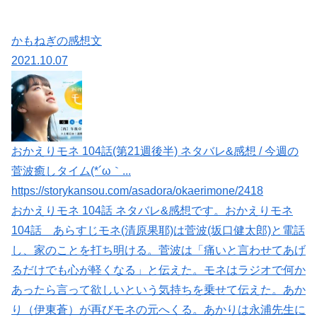
かもねぎの感想文
2021.10.07
おかえりモネ 104話(第21週後半) ネタバレ&感想 / 今週の
菅波癒しタイム(*´ω｀...
https://storykansou.com/asadora/okaerimone/2418
おかえりモネ 104話 ネタバレ&感想です。おかえりモネ
104話 あらすじモネ(清原果耶)は菅波(坂口健太郎)と電話
し、家のことを打ち明ける。菅波は「痛いと言わせてあげ
るだけでも心が軽くなる」と伝えた。モネはラジオで何か
あったら言って欲しいという気持ちを乗せて伝えた。あか
り（伊東蒼）が再びモネの元へくる。あかりは永浦先生に