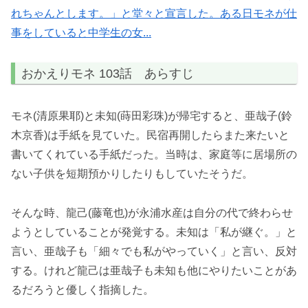
れちゃんとします。」と堂々と宣言した。ある日モネが仕
事をしていると中学生の女...
おかえりモネ 103話 あらすじ
モネ(清原果耶)と未知(蒔田彩珠)が帰宅すると、亜哉子(鈴
木京香)は手紙を見ていた。民宿再開したらまた来たいと
書いてくれている手紙だった。当時は、家庭等に居場所の
ない子供を短期預かりしたりもしていたそうだ。
そんな時、龍己(藤竜也)が永浦水産は自分の代で終わらせ
ようとしていることが発覚する。未知は「私が継ぐ。」と
言い、亜哉子も「細々でも私がやっていく」と言い、反対
する。けれど龍己は亜哉子も未知も他にやりたいことがあ
るだろうと優しく指摘した。