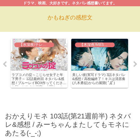
ドラマ、映画、大好きです。ネタバレ感想書いてます。
かもねぎの感想文
【水深夜/テレ東】ラブコメの掟
【木深夜/MBS】美しい彼
感想
ラブコメの掟～こじらせ女子と年
美しい彼(実写ドラマ) 3話ネタバレ
ラブ
。橋
下男子～ 12話最終回 ネタバレ&感
&感想 / 高校編終了！キスは清居奏
下男
想 / ブルーレイBOX作ってください
(八木勇征)からの展開( ﾟДﾟ)
に濡
お願いします！確実に小関きゅん
いけ
にハマれるドラマでした(≧∇≦)
おかえりモネ 103話(第21週前半) ネタバ
レ&感想 / みーちゃんまたしてもモネに
あたる(-_-;)