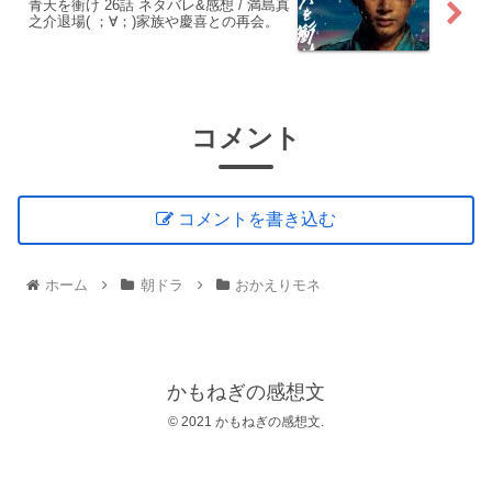
青天を衝け 26話 ネタバレ&感想 / 満島真
之介退場( ；∀；)家族や慶喜との再会。
コメント
コメントを書き込む
ホーム
朝ドラ
おかえりモネ
かもねぎの感想文
© 2021 かもねぎの感想文.