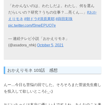
「わかんないのは、わたしだよ。わたし、何を選ん
だらいいの？研究？うちの仕事？…亮くん…」
#おか
えりモネ
#朝ドラ
#清原果耶
#蒔田彩珠
pic.twitter.com/f3meEPUO7e
— 連続テレビ小説「おかえりモネ」
(@asadora_nhk)
October 5, 2021
おかえりモネ 103話 感想
んー…今日も苦悩の回でした。そろそろまた菅波先生癒し
を投入して欲しいところ(-_-;)
おじいちゃんは本当に優しい人ですよね。みんなのこと考