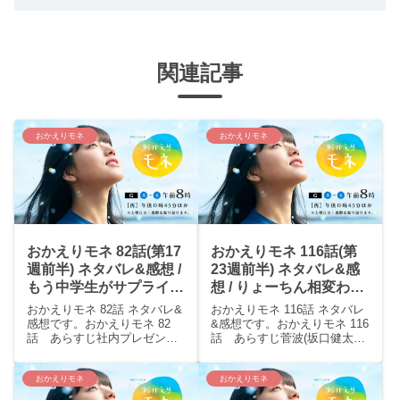
関連記事
おかえりモネ
おかえりモネ
おかえりモネ 82話(第17
おかえりモネ 116話(第
週前半) ネタバレ&感想 /
23週前半) ネタバレ&感
もう中学生がサプライズ
想 / りょーちん相変わら
出演！菅波先生はスライ
ずモネ以外に対してはカ
おかえりモネ 82話 ネタバレ&
おかえりモネ 116話 ネタバレ
ディング合鍵！
ッコイイなおい！！菅波
感想です。おかえりモネ 82
&感想です。おかえりモネ 116
話 あらすじ社内プレゼンが
話 あらすじ菅波(坂口健太郎)
先生ー！！！
始まった。野坂(森田望智)のプ
は亮(永瀬廉)に「19対5という
レゼンではモネ(清原果耶)のヘ
のは年数のことです。」と言
ルプもあり感触は良かった
い、「それで揺らぐほど自信
おかえりモネ
おかえりモネ
が、実現には至らなかった。
がないわけじゃない。ただ、