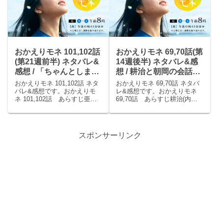
続いての内田(清水尋也)の花粉
羨ましいとは思う。」と伝え
症アプリのプレ...
た。亮は「...
おかえりモネ 101,102話
おかえりモネ 69,70話(第
(第21週前半) ネタバレ&
14週後半) ネタバレ&感
感想 / 「ちゃんとしま
想 / 耕治と朝岡の会話に
す」男前発言のモネ！
涙止まらず( ；∀；)菅波
おかえりモネ 101,102話 ネタ
おかえりモネ 69,70話 ネタバ
先生は彼氏認定！
バレ&感想です。おかえりモ
レ&感想です。おかえりモネ
ネ 101,102話 あらすじ亜哉
69,70話 あらすじ耕治(内野
子(鈴木京香)は龍己(藤竜也)に
聖陽)がモネ(清原果耶)の会社
背中を押され、民宿を再開す
に行くと朝岡(西島秀俊)が機械
るかどうか悩んでいた。耕治
を運んでいて、耕治は手伝
(内野聖陽)は仙台の営業部長に
う。モネの父だと耕治は自己
スポンサーリンク
昇進が決まった。未知(蒔田彩
紹介し、壊れた機械を耕治が
珠...
直しながら...