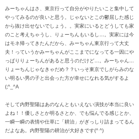
みーちゃんはさ、東京行って自分がやりたいこと集中して
やってみるのが良いと思う。じゃないとこの鬱屈した感じ
から抜け出せないでしょう。。実家にいるとどうしても家
のこと考えちゃうし、りょーちんもいるし…。実家には今
はモネ帰ってきたんだから、みーちゃん東京行って大丈
夫！っていうかみーちゃんがここまでになってる一因にや
っぱりりょーちんがあると思うのだけど…。みーちゃん…
りょーちんじゃなきゃだめ？？いっそ東京でしがらみのな
い明るい男の子と出会った方が幸せになれる気がするよ
(;^_^A
そして内野聖陽はあのなんともいえない演技が本当に良い
よね！！優しさとか明るさとか、でも悩んでる感じとか、
一瞬一瞬の表情や仕草に「耕治」がぎっしり詰まってるん
だよなあ。内野聖陽の耕治が大好きです(^ ^)