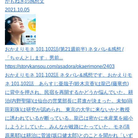
かもねぎの感想文
2021.10.05
おかえりモネ 101,102話(第21週前半) ネタバレ&感想 /
「ちゃんとします」男前...
https://storykansou.com/asadora/okaerimone/2403
おかえりモネ 101,102話 ネタバレ&感想です。おかえりモ
ネ 101,102話 あらすじ亜哉子(鈴木京香)は龍己(藤竜也)
に背中を押され、民宿を再開するかどうか悩んでいた。耕
治(内野聖陽)は仙台の営業部長に昇進が決まった。未知(蒔
田彩珠)は研究が認められ、東京の大学に来ないかと教授
に誘われているが断っている。龍己は密かに水産業を縮小
しようとしていた。みんなが岐路にたっていた。モネ(清
原果耶)は耕治に菅波(坂口健太郎)とのことを聞かれ「いず