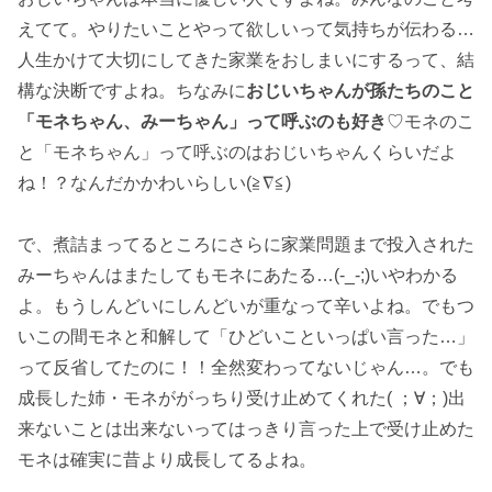
えてて。やりたいことやって欲しいって気持ちが伝わる…
人生かけて大切にしてきた家業をおしまいにするって、結
構な決断ですよね。ちなみに
おじいちゃんが孫たちのこと
「モネちゃん、みーちゃん」って呼ぶのも好き
♡モネのこ
と「モネちゃん」って呼ぶのはおじいちゃんくらいだよ
ね！？なんだかかわいらしい(≧∇≦)
で、煮詰まってるところにさらに家業問題まで投入された
みーちゃんはまたしてもモネにあたる…(-_-;)いやわかる
よ。もうしんどいにしんどいが重なって辛いよね。でもつ
いこの間モネと和解して「ひどいこといっぱい言った…」
って反省してたのに！！全然変わってないじゃん…。でも
成長した姉・モネががっちり受け止めてくれた( ；∀；)出
来ないことは出来ないってはっきり言った上で受け止めた
モネは確実に昔より成長してるよね。