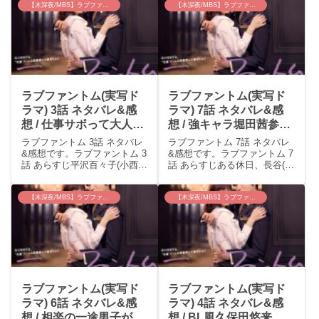
【木深夜/MBS】ラブファントム
【木深夜/MBS】ラブファントム
ラブファントム(実写ド
ラブファントム(実写ド
ラマ) 3話 ネタバレ&感
ラマ) 7話 ネタバレ&感
想 / 仕事サボって大人の
想 / 強キャラ堀田茜参戦
デート&お姫様抱っこ
(笑)月より百々の方がキ
ラブファントム 3話 ネタバレ
ラブファントム 7話 ネタバレ
(≧∇≦)
レイだよby長谷
&感想です。ラブファントム 3
&感想です。ラブファントム 7
話 あらすじ平沢百々子(小西桜
話 あらすじある休日、長谷(桐
子)の働くカフェに目つきの悪
山漣)と百々子(小西桜子)は一
い新人・相楽淳平(細田佳央太)
日中家でイチャイチャしてい
が入社し、百々子は教育係と
た。「だんだん抱き心地が良
【木深夜/MBS】ラブファントム
【木深夜/MBS】ラブファントム
なる。とっつきにくい相楽に
くなってきた」と言う長谷
も動じず笑顔で明るく接する
に、百々子は何か思い悩んで
百々子に相楽も...
いた。休み明け、ま...
ラブファントム(実写ド
ラブファントム(実写ド
ラマ) 6話 ネタバレ&感
ラマ) 4話 ネタバレ&感
想 / 相楽の一途男子がカ
想 / BL風久保田悠来参