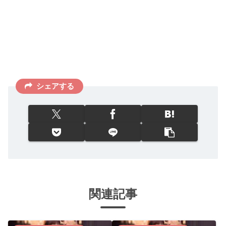
シェアする
関連記事