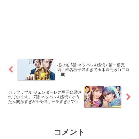
桜の塔 5話 ネタバレ&感想 / 第一部完
結！椎名桔平強すぎで玉木宏完敗Σ(￣ロ
￣lll)
カラフラブル ジェンダーレス男子に愛さ
れています。 7話 ネタバレ&感想 / ゆう
たん闇深すぎ&社長強キャラすぎ(≧∇≦)
コメント