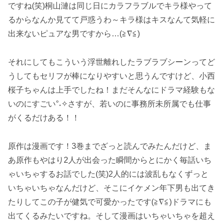
ですね(笑)桐山漣は同じ日にカラフラブルでキラ様やって
るからなんか見てて戸惑うわ～キラ様はキスなんて気軽に
出来ないピュアな男ですから…(≧∇≦)
それにしてもこういう浮世離れしたラブラブシーンってど
うしてもセリフが棒になりやすいと思うんですけど、小西
桜子ちゃんは上手でしたね！まだそんなにドラマ経験もな
いのにすごい°˖✧さすが、若いのに事務所未所属でも仕事
がくるだけある！！
原作は漫画です！3巻までざっと読んでみたんだけど、ま
あ原作もやはり2人が出会った瞬間からとにかく毎話いち
ゃいちゃするお話でした(笑)2人的には波乱もなくずっと
いちゃいちゃなんだけど、そこにイケメン年下男も出てき
たりしてこの子が健気で可愛かったです(≧∇≦)ドラマにも
出てくるみたいですね。そして漫画はいちゃいちゃを超え