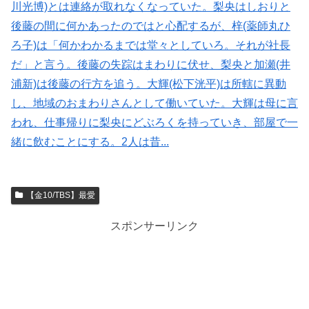
川光博)とは連絡が取れなくなっていた。梨央はしおりと
後藤の間に何かあったのではと心配するが、梓(薬師丸ひ
ろ子)は「何かわかるまでは堂々としていろ。それが社長
だ」と言う。後藤の失踪はまわりに伏せ、梨央と加瀬(井
浦新)は後藤の行方を追う。大輝(松下洸平)は所轄に異動
し、地域のおまわりさんとして働いていた。大輝は母に言
われ、仕事帰りに梨央にどぶろくを持っていき、部屋で一
緒に飲むことにする。2人は昔...
【金10/TBS】最愛
スポンサーリンク