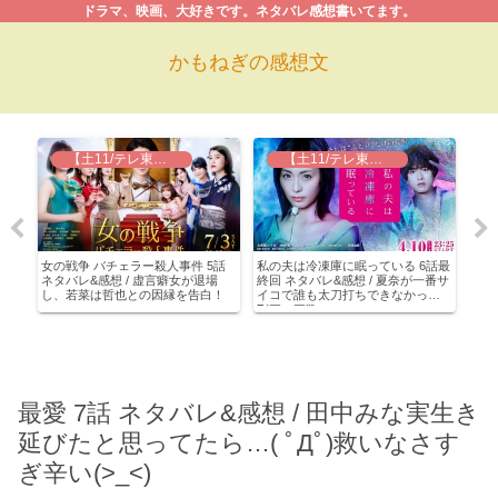
ドラマ、映画、大好きです。ネタバレ感想書いてます。
かもねぎの感想文
【土11/テレ東】女の戦争~バチェラー殺人事件
【土11/テレ東】私の夫は冷凍庫に眠っている
感想
女の戦争 バチェラー殺人事件 5話
私の夫は冷凍庫に眠っている 6話最
オー
。橋
ネタバレ&感想 / 虚言癖女が退場
終回 ネタバレ&感想 / 夏奈が一番サ
あら
し、若菜は哲也との因縁を告白！
イコで誰も太刀打ちできなかった
想 
Σ(￣ロ￣lll)
ロポ
最愛 7話 ネタバレ&感想 / 田中みな実生き
延びたと思ってたら…( ﾟДﾟ)救いなさす
ぎ辛い(>_<)