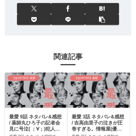
関連記事
【金10/TBS】最愛
【金10/TBS】最愛
最愛 9話 ネタバレ&感想
最愛 3話 ネタバレ&感想
/ 薬師丸ひろ子の記者会
/ 吉高由里子の泣きが圧
見に号泣( ；∀；)犯人一
巻すぎる。情報屋(優？)
応予想。
の行動の真意とは？？