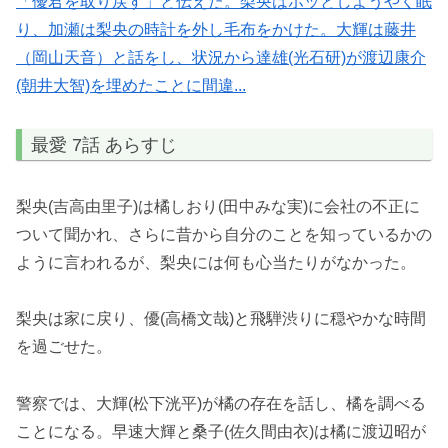
「優君を取り戻す」と伝えた。梨央はホッとしようやく眠
り、加瀬は梨央の時計を外し毛布をかけた。大輝は藤井
（岡山天音）と話をし、状況から達雄(光石研)が渡辺康介
(朝井大智)を埋めたことに間違...
最愛 7話 あらすじ
梨央(吉高由里子)は橘しおり(田中みな実)に会社の不正に
ついて聞かれ、さらに昔から自分のことを知っているかの
ように言われるが、梨央には何も心当たりがなかった。
梨央は家に戻り、優(高橋文哉)と飛騨渋りに穏やかな時間
を過ごせた。
警察では、大輝(松下洸平)が橘の存在を話し、橘を調べる
ことになる。早速大輝と桑子(佐久間由衣)は橘に渡辺昭が