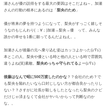
瀬さんが優の説得をする最大の要因はそこだよね～。加瀬
さんの行動の根本にあるのは「
梨央のため
」
優が将来の夢を持つようになって、梨央がすっごく嬉しそ
うなのもじんわり( ；∀；)加瀬→梨央→優 って、みんな
誰かの幸せを1番に願ってるんだよねえ。。
加瀬さんが後藤の元へ乗り込む姿はカッコよかった(≧∇≦)
本とこの人、梨央や優といる時と他の人といる時で雰囲気
違うよね(笑)素敵。
梨央めっちゃ守られてる
よー(≧∇≦)
後藤はなんで昭に500万渡したのかな
？？会社のため？で
も梨央を陥れたいなら口封じしない方が都合良かったりし
ない？？さすがに社長が殺しをしたとなったら梨央のクビ
だけじゃ済まなくて会社がヤバいからって判断なのか
な。。