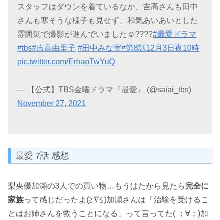
スタッフはダウンを着ているなか、吉高さんも田中
さんも寒そうな様子も見せず、和気あいあいとした
雰囲気で撮影が進んでいました☺️????
#最愛ドラマ
#tbs
#吉高由里子
#田中みな実
#第8話12月3日夜10時
pic.twitter.com/ErhaoTwYuQ
— 【公式】TBS金曜ドラマ『最愛』 (@saiai_tbs)
November 27, 2021
最愛 7話 感想
梨央優加瀬の3人での買い物…もうはたから見たら
完全に
家族
って感じだったよ(≧∇≦)加瀬さんは「治験を受けるこ
とはお姉さんを救うことになる」って言ってた( ；∀；)加