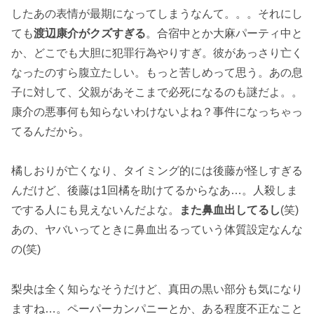
したあの表情が最期になってしまうなんて。。。それにし
ても
渡辺康介がクズすぎる
。合宿中とか大麻パーティ中と
か、どこでも大胆に犯罪行為やりすぎ。彼があっさり亡く
なったのすら腹立たしい。もっと苦しめって思う。あの息
子に対して、父親があそこまで必死になるのも謎だよ。。
康介の悪事何も知らないわけないよね？事件になっちゃっ
てるんだから。
橘しおりが亡くなり、タイミング的には後藤が怪しすぎる
んだけど、後藤は1回橘を助けてるからなあ…。人殺しま
でする人にも見えないんだよな。
また鼻血出してるし
(笑)
あの、ヤバいってときに鼻血出るっていう体質設定なんな
の(笑)
梨央は全く知らなそうだけど、真田の黒い部分も気になり
ますね…。ペーパーカンパニーとか、ある程度不正なこと