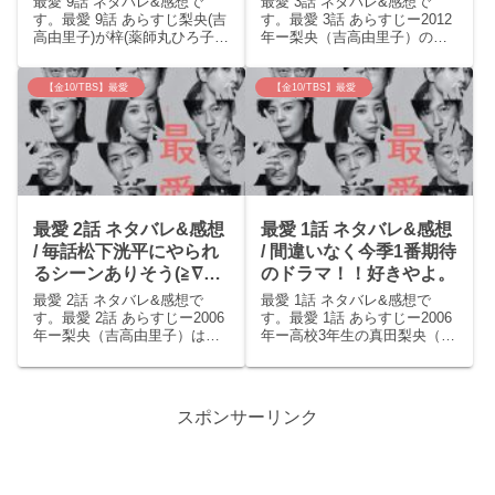
最愛 9話 ネタバレ&感想で
最愛 3話 ネタバレ&感想で
す。最愛 9話 あらすじ梨央(吉
す。最愛 3話 あらすじー2012
高由里子)が梓(薬師丸ひろ子)
年ー梨央（吉高由里子）の
と記念ボールペンについて話
弟・優は事件の時の記憶を取
しているところに加瀬(井浦新)
り戻し、「人を殺した。」と
が現れる。梨央がボールペン
置き手紙を残し失踪した。梨
【金10/TBS】最愛
【金10/TBS】最愛
について聞くと、加瀬は今も
央は必死で探すが見つからな
ボールペンを持っていた。安
い。加瀬賢一郎（井浦新）は
堵した梨央だった...
梨央を連れ戻し、母・梓（...
最愛 2話 ネタバレ&感想
最愛 1話 ネタバレ&感想
/ 毎話松下洸平にやられ
/ 間違いなく今季1番期待
るシーンありそう(≧∇≦)
のドラマ！！好きやよ。
優は情報屋？
最愛 2話 ネタバレ&感想で
最愛 1話 ネタバレ&感想で
す。最愛 2話 あらすじー2006
す。最愛 1話 あらすじー2006
年ー梨央（吉高由里子）は
年ー高校3年生の真田梨央（吉
兄・政信(奥野瑛太)からは歓迎
高由里子）は寮夫の父・達雄
されず、実母・梓（薬師丸ひ
（光石研）と記憶障害のある
ろ子）も多忙で居場所のない
弟・優（柊木陽太）と仲良く
東京生活を送っていた。弟・
暮らしている。東京の薬学部
スポンサーリンク
優（柊木陽太）とは電話で連
受験を控え、受かれば東京に
絡を取っていたが、7...
行く予定だ。陸上部大...