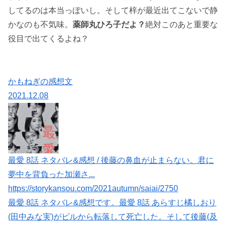
してるのは本当っぽいし。そして梓が最近出てこないで静
かなのも不気味。
薬師丸ひろ子だよ？
絶対このあと重要な
役目で出てくるよね？
かもねぎの感想文
2021.12.08
最愛 8話 ネタバレ&感想 / 後藤の鼻血が止まらない。君に
夢中を背負った加瀬さ...
https://storykansou.com/2021autumn/saiai/2750
最愛 8話 ネタバレ&感想です。最愛 8話 あらすじ橘しおり
(田中みな実)がビルから転落して死亡した。そして後藤(及