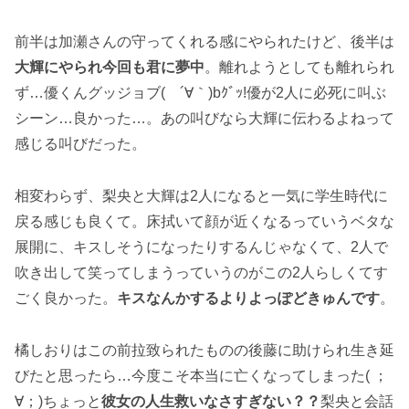
前半は加瀬さんの守ってくれる感にやられたけど、後半は
大輝にやられ今回も君に夢中
。離れようとしても離れられ
ず…優くんグッジョブ( ´∀｀)bｸﾞｯ!優が2人に必死に叫ぶ
シーン…良かった…。あの叫びなら大輝に伝わるよねって
感じる叫びだった。
相変わらず、梨央と大輝は2人になると一気に学生時代に
戻る感じも良くて。床拭いて顔が近くなるっていうベタな
展開に、キスしそうになったりするんじゃなくて、2人で
吹き出して笑ってしまうっていうのがこの2人らしくてす
ごく良かった。
キスなんかするよりよっぽどきゅんです
。
橘しおりはこの前拉致られたものの後藤に助けられ生き延
びたと思ったら…今度こそ本当に亡くなってしまった( ；
∀；)ちょっと
彼女の人生救いなさすぎない？？
梨央と会話