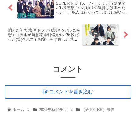
SUPER RICH(スーパーリッチ) 7話ネタ
バレ&感想 / 中村ゆりの気持ちは重めだ
ったー。犯人はわかってしまえば確かに
な展開。
消えた初恋(実写ドラマ) 8話ネタバレ&感
想 / 白洲迅が自意識過剰偏見ヤバ男役だ
った(笑)それでも相変わらず優しい世
界！
コメント
コメントを書き込む
ホーム
2021年秋ドラマ
【金10/TBS】最愛