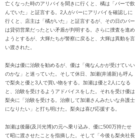
亡くなった時のアリバイを聞きに行くと、橘は「バーで飲
んでいた」と証言する。2人がバーにアリバイを確認しに
行くと、店主は「橘がいた」と証言するが、その日のバー
は貸切営業だったとい矛盾が判明する。さらに捜査を進め
ようとするが、大輝たちが警察に戻ると、大輝は異動を言
い渡された。
梨央は優に治験を勧めるが、優は「俺なんかが受けていい
のかな」と迷っていた。そして休日、加瀬(井浦新)も呼ん
で梨央と優と3人で買い物をする。加瀬は優と2人になる
と、治験を受けるようアドバイスをした。それを受け優は
梨央に「治験を受ける。治療して加瀬さんみたいな弁護士
になりたい」と打ち明けた。梨央は喜び応援する。
加瀬は後藤(及川光博)の元へ乗り込み、優に500万持たせ
て昭に渡させたことを指摘した。そして「今後も梨央社長