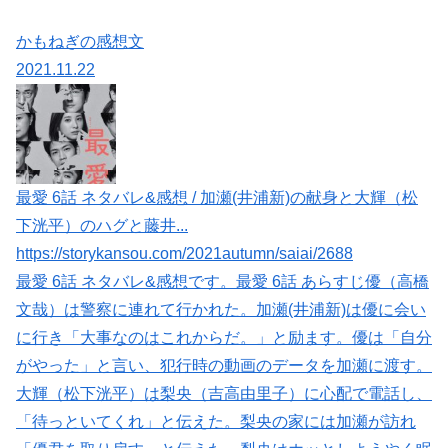
かもねぎの感想文
2021.11.22
最愛 6話 ネタバレ&感想 / 加瀬(井浦新)の献身と大輝（松
下洸平）のハグと藤井...
https://storykansou.com/2021autumn/saiai/2688
最愛 6話 ネタバレ&感想です。最愛 6話 あらすじ優（高橋
文哉）は警察に連れて行かれた。加瀬(井浦新)は優に会い
に行き「大事なのはこれからだ。」と励ます。優は「自分
がやった」と言い、犯行時の動画のデータを加瀬に渡す。
大輝（松下洸平）は梨央（吉高由里子）に心配で電話し、
「待っといてくれ」と伝えた。梨央の家には加瀬が訪れ