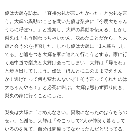
優は大輝を訪ね、「直接お礼が言いたかった」とお礼を言
う。大輝の異動のことを聞いた優は梨央に「今度大ちゃん
うちに呼ぼう。」と提案し、大輝の異動を伝える。しかし
梨央は「もう関わっちゃいかん。決めたことだから」と大
輝と会うのを拒否した。しかし優は大輝に「1人暮らしし
てる」と嘘をつき大輝を家に連れて行こうとする。家に行
く途中道で梨央と大輝は会ってしまい、大輝は「帰るわ」
と歩き出してしまう。優は「ほんとにこのままでええん
か！逃げたって何も変わんないぞ！そう言ってくれたのは
大ちゃんやろ！」と必死に叫ぶ。大輝は思わず振り向き、
梨央の家に行くことにした。
梨央は大輝に「ごめんなさい。異動になったのはうちらの
せい」と謝る。大輝は「今こうして2人が仲良く暮らして
いるのを見て、自分は間違ってなかったんだと思ってる。