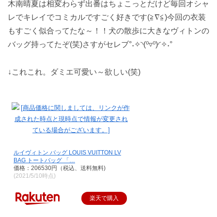
木南晴夏は相変わらず出番はちょこっとだけど毎回オシャ
レでキレイでコミカルですごく好きです(≧∇≦)今回の衣装
もすごく似合ってたな～！！犬の散歩に大きなヴィトンの
バッグ持ってたぞ(笑)さすがセレブ°˖✧◝(⁰▿⁰)◜✧˖°
↓これこれ。ダミエ可愛い～欲しい(笑)
ルイヴィトン バッグ LOUIS VUITTON LV
BAG トートバッグ 「…
価格：206530円（税込、送料無料)
(2021/5/10時点)
楽天で購入