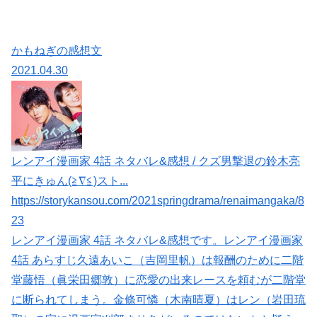
かもねぎの感想文
2021.04.30
レンアイ漫画家 4話 ネタバレ&感想 / クズ男撃退の鈴木亮
平にきゅん(≧∇≦)スト...
https://storykansou.com/2021springdrama/renaimangaka/8
23
レンアイ漫画家 4話 ネタバレ&感想です。レンアイ漫画家
4話 あらすじ久遠あいこ（吉岡里帆）は報酬のために二階
堂藤悟（眞栄田郷敦）に恋愛の出来レースを頼むが二階堂
に断られてしまう。金條可憐（木南晴夏）はレン（岩田琉