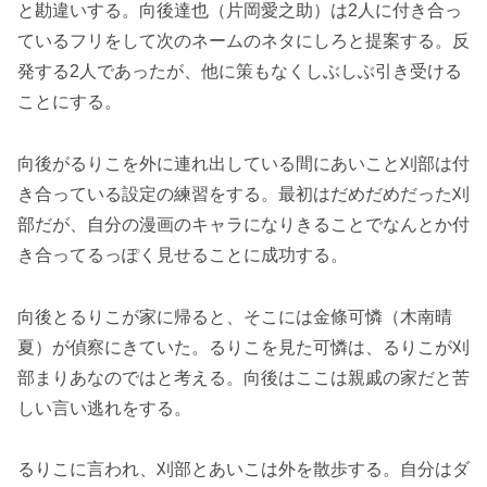
と勘違いする。向後達也（片岡愛之助）は2人に付き合っ
ているフリをして次のネームのネタにしろと提案する。反
発する2人であったが、他に策もなくしぶしぶ引き受ける
ことにする。
向後がるりこを外に連れ出している間にあいこと刈部は付
き合っている設定の練習をする。最初はだめだめだった刈
部だが、自分の漫画のキャラになりきることでなんとか付
き合ってるっぽく見せることに成功する。
向後とるりこが家に帰ると、そこには金條可憐（木南晴
夏）が偵察にきていた。るりこを見た可憐は、るりこが刈
部まりあなのではと考える。向後はここは親戚の家だと苦
しい言い逃れをする。
るりこに言われ、刈部とあいこは外を散歩する。自分はダ