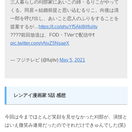
三人暮らしの刈部家にあいこの姉・るりこがやって
くる。同居＝結婚前提と思い込むるりこ。向後は清
一郎を呼び出し、あいこと恋人のふりをすることを
提案するが…
https://t.co/qhuYf5AkI8
#fujitv
????前回放送は、FOD・TVerで配信中❗️
pic.twitter.com/yNvZ5NsaeX
— フジテレビ (@fujitv)
May 5, 2021
レンアイ漫画家 5話 感想
今回は今までほとんど笑顔を見せなかった刈部が、演技と
はいえ微笑み連発だったのでそれだけできゅんでした(笑)