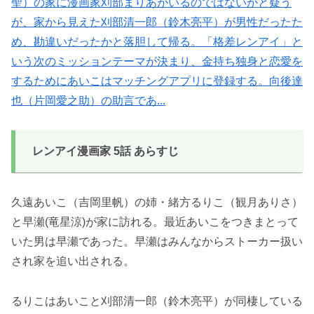
聖）の家に漫画家刈部まりあがいるのではないかと疑う
が、家から見えた刈部清一郎（鈴木亮平）が男性だったた
め、勘違いだったかと落胆して帰る。「格差レンアイ」と
いう次のミッションテーマが決まり、金持ち独身と恋愛を
するためにあいこはマッチングアプリに登録する。向後達
也（片岡愛之助）の助言であ...
レンアイ漫画家 5話 あらすじ
久遠あいこ（吉岡里帆）の姉・緒方るりこ（観月ありさ）
と早瀬(竜星涼)が家に訪れる。最近あいこをつきまとって
いた男は早瀬であった。早瀬はみんなからストーカー扱い
され家を追い出される。
るりこはあいこと刈部清一郎（鈴木亮平）が同棲している