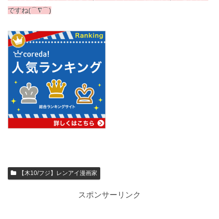
ですね(⌒∇⌒)
【木10/フジ】レンアイ漫画家
スポンサーリンク