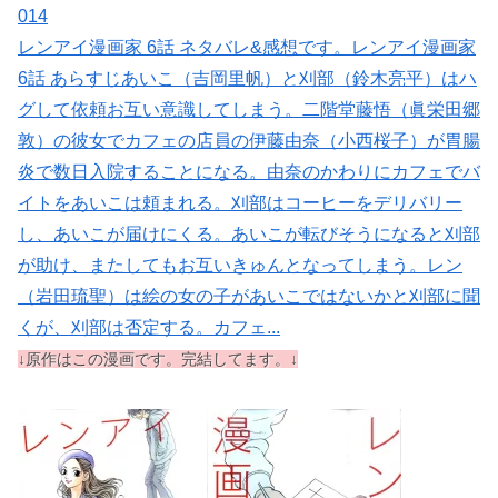
014
レンアイ漫画家 6話 ネタバレ&感想です。レンアイ漫画家
6話 あらすじあいこ（吉岡里帆）と刈部（鈴木亮平）はハ
グして依頼お互い意識してしまう。二階堂藤悟（眞栄田郷
敦）の彼女でカフェの店員の伊藤由奈（小西桜子）が胃腸
炎で数日入院することになる。由奈のかわりにカフェでバ
イトをあいこは頼まれる。刈部はコーヒーをデリバリー
し、あいこが届けにくる。あいこが転びそうになると刈部
が助け、またしてもお互いきゅんとなってしまう。レン
（岩田琉聖）は絵の女の子があいこではないかと刈部に聞
くが、刈部は否定する。カフェ...
↓原作はこの漫画です。完結してます。↓