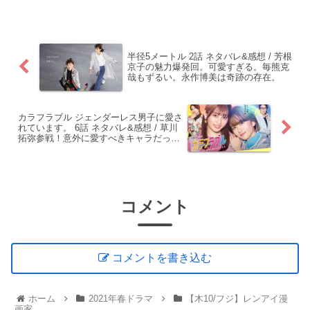
半径5メートル 2話 ネタバレ&感想 / 芳根
京子の魅力爆発回。可愛すぎる。毎熊克
哉もずるい。永作博美は奇跡の存在。
カラフラブル ジェンダーレス男子に愛さ
れています。 6話 ネタバレ&感想 / 草川
拓弥参戦！意外に愛すべきキャラだった
(笑)そしてキラ様は諦めない！！
コメント
コメントを書き込む
ホーム
2021年春ドラマ
【木10/フジ】レンアイ漫
画家