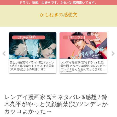
ドラマ、映画、大好きです。ネタバレ感想書いてます。
かもねぎの感想文
【木深夜/MBS】美しい彼
【木10/フジ】レンアイ漫画家
年
美しい彼(実写ドラマ) 3話ネタバレ
レンアイ漫画家(実写ドラマ) 11話
恋で
堀田
&感想 / 高校編終了！キスは清居奏
最終回 ネタバレ&感想 / 超ハッピー
王カ
(八木勇征)からの展開( ﾟДﾟ)
エンド！みんなおめでとう(≧∇≦)刈
けな
部豹変面白い(笑)
レンアイ漫画家 5話 ネタバレ&感想 / 鈴
木亮平がやっと笑顔解禁(笑)ツンデレが
カッコよかった～