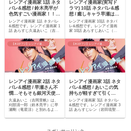
レンアイ漫画家 1話 ネタ
レンアイ漫画家(実写ド
バレ&感想 / 鈴木亮平が
ラマ) 10話 ネタバレ&感
色気すごい漫画家！！あ
想 / 癒しキャラ早瀬はス
いこのOL扮装はカワイ
トーカーから可憐の下僕
レンアイ漫画家 1話 ネタバレ
レンアイ漫画家 10話 ネタバ
イけど私服はダサい？
へ。
&感想です。レンアイ漫画家 1
レ&感想です。レンアイ漫画
話 あらすじ久遠あいこ（吉岡
家 10話 あらすじあいこ（吉
里帆）は、働いている葬儀屋
岡里帆）と刈部清一郎（鈴木
で初恋の相手・刈部純（白石
亮平）は付き合うことにな
隼也）の葬儀をすることにな
り、刈部は自分の恋愛に浮か
【木10/フジ】レンアイ漫画家
【木10/フジ】レンアイ漫画家
る。葬儀当日、刈部純の息子
れる心境の変化に驚きつつも
のレン（岩田琉聖）話してい
幸せを感じる。可憐（木南晴
ると、純の兄、刈部清一...
夏）と早瀬（竜星涼）は花
束...
レンアイ漫画家 2話 ネタ
レンアイ漫画家 3話 ネタ
バレ&感想 / 早瀬さん不
バレ&感想 / あいこの気
憫…そもそも銀河天使面
持ちが軽すぎて引く
白いのか？？
(;^ω^)木南晴夏に期待し
久遠あいこ（吉岡里帆）は、
レンアイ漫画家 3話 ネタバレ
てます！！
刈部清一郎（鈴木亮平）に早
&感想です。レンアイ漫画家 3
瀬剛（竜星涼）と別れるよう
話 あらすじレン（岩田琉聖）
言われたが、あいこは早瀬を
が友達たちを家に連れてき
本当に好きになっていたので
て、刈部清一郎（鈴木亮平）
嫌がる。決着のつかないま
は怒って大騒ぎになる。久遠
ま、レン（岩田琉聖）が学校
あいこ（吉岡里帆）は次の仕