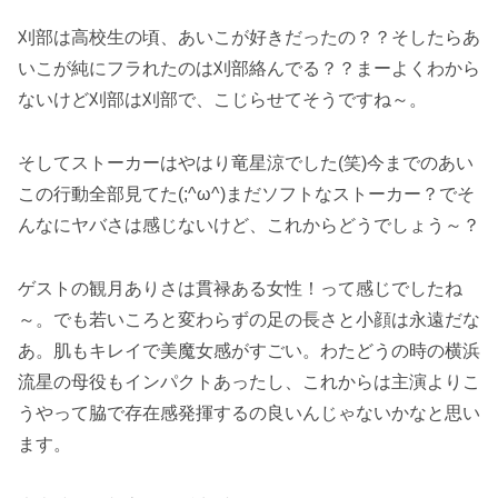
刈部は高校生の頃、あいこが好きだったの？？そしたらあ
いこが純にフラれたのは刈部絡んでる？？まーよくわから
ないけど刈部は刈部で、こじらせてそうですね～。
そしてストーカーはやはり竜星涼でした(笑)今までのあい
この行動全部見てた(;^ω^)まだソフトなストーカー？でそ
んなにヤバさは感じないけど、これからどうでしょう～？
ゲストの観月ありさは貫禄ある女性！って感じでしたね
～。でも若いころと変わらずの足の長さと小顔は永遠だな
あ。肌もキレイで美魔女感がすごい。わたどうの時の横浜
流星の母役もインパクトあったし、これからは主演よりこ
うやって脇で存在感発揮するの良いんじゃないかなと思い
ます。