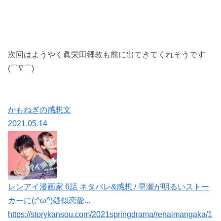
次回はようやく眞栄田郷敦も前に出てきてくれそうです
(⌒∇⌒)
かもねぎの感想文
2021.05.14
レンアイ漫画家 6話 ネタバレ&感想 / 早瀬が明るいストー
カーに(;^ω^)疑似恋愛...
https://storykansou.com/2021springdrama/renaimangaka/1